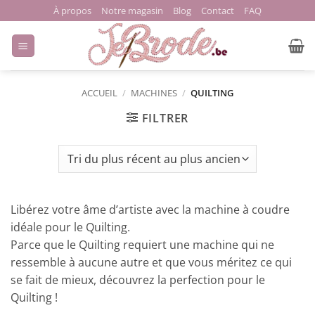
Passer
À propos
Notre magasin
Blog
Contact
FAQ
au
contenu
ACCUEIL
/
MACHINES
/
QUILTING
FILTRER
Libérez votre âme d’artiste avec la machine à coudre
idéale pour le Quilting.
Parce que le Quilting requiert une machine qui ne
ressemble à aucune autre et que vous méritez ce qui
se fait de mieux, découvrez la perfection pour le
Quilting !