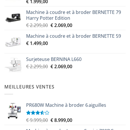
€
1.999,00
Machine à coudre et à broder BERNETTE 79
Harry Potter Edition
Le
Le
€
2.299,00
€
2.069,00
prix
prix
Machine à coudre et à broder BERNETTE 59
initial
actuel
€
1.499,00
était :
est :
€ 2.299,00.
€ 2.069,00.
Surjeteuse BERNINA L660
Le
Le
€
2.299,00
€
2.069,00
prix
prix
initial
actuel
était :
est :
MEILLEURES VENTES
€ 2.299,00.
€ 2.069,00.
PR680W Machine à broder 6 aiguilles
Le
Le
€
9.999,00
€
8.999,00
Note
3.50
sur
prix
prix
5