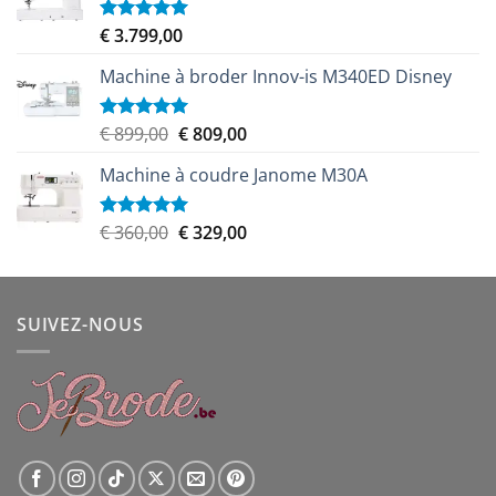
était :
est :
€ 459,00.
€ 439,00.
€
3.799,00
Note
5.00
sur 5
Machine à broder Innov-is M340ED Disney
Le
Le
€
899,00
€
809,00
Note
5.00
sur 5
prix
prix
Machine à coudre Janome M30A
initial
actuel
était :
est :
€ 899,00.
€ 809,00.
Le
Le
€
360,00
€
329,00
Note
5.00
sur 5
prix
prix
initial
actuel
était :
est :
SUIVEZ-NOUS
€ 360,00.
€ 329,00.