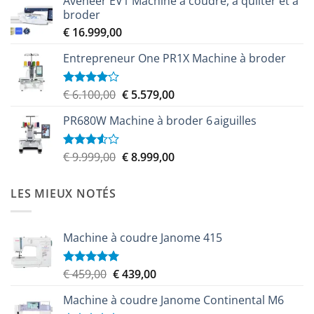
Aveneer EV1 Machine à coudre, à quilter et à
initial
actuel
broder
était :
est :
€
16.999,00
€ 9.599,00.
€ 8.349,00.
Entrepreneur One PR1X Machine à broder
Le
Le
€
6.100,00
€
5.579,00
Note
4.00
sur
prix
prix
5
PR680W Machine à broder 6 aiguilles
initial
actuel
était :
est :
€ 6.100,00.
€ 5.579,00.
Le
Le
€
9.999,00
€
8.999,00
Note
3.50
sur
prix
prix
5
initial
actuel
LES MIEUX NOTÉS
était :
est :
€ 9.999,00.
€ 8.999,00.
Machine à coudre Janome 415
Le
Le
€
459,00
€
439,00
Note
5.00
sur 5
prix
prix
Machine à coudre Janome Continental M6
initial
actuel