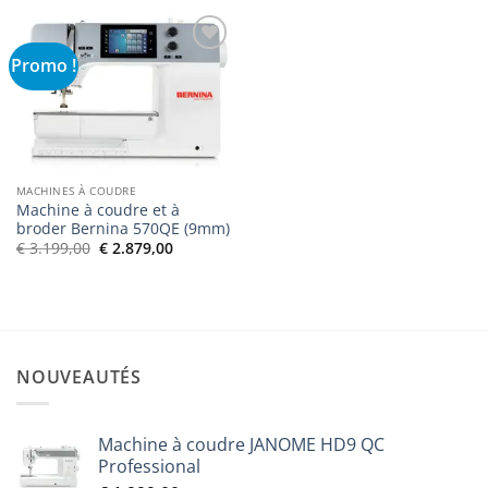
Promo !
Ajouter
à la liste
de
souhaits
MACHINES À COUDRE
Machine à coudre et à
broder Bernina 570QE (9mm)
Le
Le
€
3.199,00
€
2.879,00
prix
prix
initial
actuel
était :
est :
€ 3.199,00.
€ 2.879,00.
NOUVEAUTÉS
Machine à coudre JANOME HD9 QC
Professional