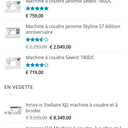
Machine à coudre Janome Sewist 780DC
initial
actuel
était :
est :
€ 9.999,00.
€ 8.999,00.
€
759,00
Note
5.00
sur 5
Machine à coudre Janome Skyline S7 édition
anniversaire
Le
Le
€
2.299,00
€
2.049,00
Note
3.50
sur
prix
prix
5
Machine à coudre Sewist 740DC
initial
actuel
était :
est :
€ 2.299,00.
€ 2.049,00.
€
719,00
Note
4.00
sur
5
EN VEDETTE
Innov-is Stellaire XJ2 machine à coudre et à
broder
Le
Le
€
9.599,00
€
8.349,00
prix
prix