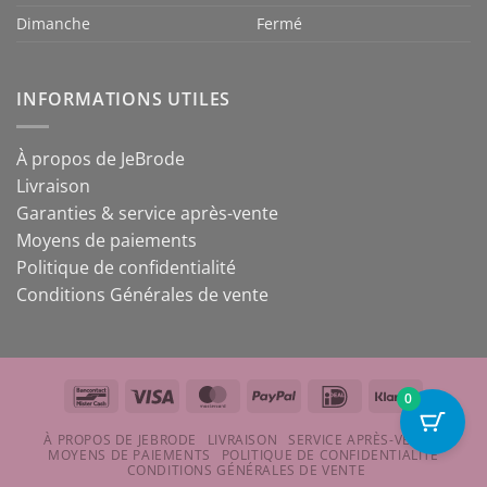
Dimanche
Fermé
INFORMATIONS UTILES
À propos de JeBrode
Livraison
Garanties & service après-vente
Moyens de paiements
Politique de confidentialité
Conditions Générales de vente
Bancontact
Visa
MasterCard
PayPal
IDeal
Klarna
0
À PROPOS DE JEBRODE
LIVRAISON
SERVICE APRÈS-VENTE
MOYENS DE PAIEMENTS
POLITIQUE DE CONFIDENTIALITÉ
CONDITIONS GÉNÉRALES DE VENTE