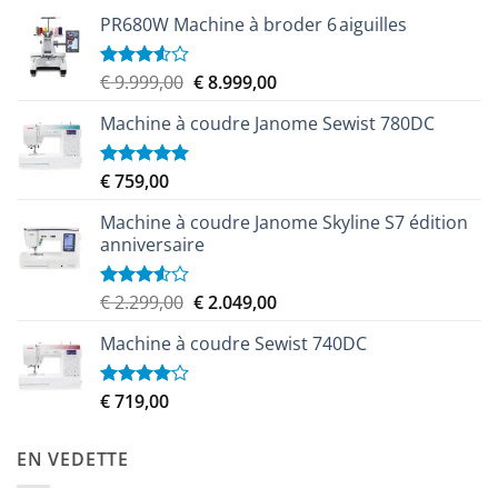
PR680W Machine à broder 6 aiguilles
Le
Le
€
9.999,00
€
8.999,00
Note
3.50
sur
prix
prix
5
Machine à coudre Janome Sewist 780DC
initial
actuel
était :
est :
€ 9.999,00.
€ 8.999,00.
€
759,00
Note
5.00
sur 5
Machine à coudre Janome Skyline S7 édition
anniversaire
Le
Le
€
2.299,00
€
2.049,00
Note
3.50
sur
prix
prix
5
Machine à coudre Sewist 740DC
initial
actuel
était :
est :
€ 2.299,00.
€ 2.049,00.
€
719,00
Note
4.00
sur
5
EN VEDETTE