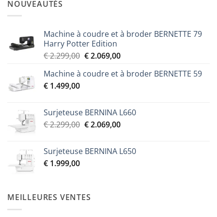
NOUVEAUTÉS
Machine à coudre et à broder BERNETTE 79
Harry Potter Edition
Le
Le
€
2.299,00
€
2.069,00
prix
prix
Machine à coudre et à broder BERNETTE 59
initial
actuel
€
1.499,00
était :
est :
€ 2.299,00.
€ 2.069,00.
Surjeteuse BERNINA L660
Le
Le
€
2.299,00
€
2.069,00
prix
prix
initial
actuel
Surjeteuse BERNINA L650
était :
est :
€
1.999,00
€ 2.299,00.
€ 2.069,00.
MEILLEURES VENTES