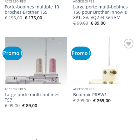
ACCESSOIRES
ACCESSOIRES
Porte-bobines multiple 10
Large porte multi-bobines
broches Brother TS5
TS6 pour Brother Innov-is
XP1, XV, VQ2 et série V
Le
Le
€
195,00
€
175,00
prix
prix
Le
Le
€
99,00
€
89,00
initial
actuel
prix
prix
était :
est :
initial
actuel
€ 195,00.
€ 175,00.
était :
est :
€ 99,00.
€ 89,00.
Promo !
Promo !
Ajouter
Ajouter
à la liste
à la liste
de
de
souhaits
souhaits
ACCESSOIRES
ACCESSOIRES
Large porte multi-bobines
Bobinoir PRBW1
TS7
Le
Le
€
299,00
€
269,00
prix
prix
Le
Le
€
99,00
€
89,00
initial
actuel
prix
prix
était :
est :
initial
actuel
€ 299,00.
€ 269,00.
était :
est :
€ 99,00.
€ 89,00.