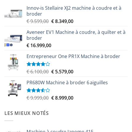
Innov-is Stellaire XJ2 machine à coudre et à
broder
Le
Le
€
9.599,00
€
8.349,00
prix
prix
Aveneer EV1 Machine à coudre, à quilter et à
initial
actuel
broder
était :
est :
€
16.999,00
€ 9.599,00.
€ 8.349,00.
Entrepreneur One PR1X Machine à broder
Le
Le
€
6.100,00
€
5.579,00
Note
4.00
sur
prix
prix
5
PR680W Machine à broder 6 aiguilles
initial
actuel
était :
est :
€ 6.100,00.
€ 5.579,00.
Le
Le
€
9.999,00
€
8.999,00
Note
3.50
sur
prix
prix
5
initial
actuel
LES MIEUX NOTÉS
était :
est :
€ 9.999,00.
€ 8.999,00.
Machine à coudre Janome 415