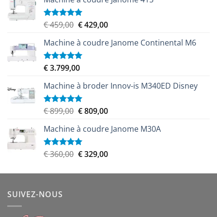
Le
Le
€
459,00
€
429,00
Note
5.00
sur 5
prix
prix
Machine à coudre Janome Continental M6
initial
actuel
était :
est :
€ 459,00.
€ 429,00.
€
3.799,00
Note
5.00
sur 5
Machine à broder Innov-is M340ED Disney
Le
Le
€
899,00
€
809,00
Note
5.00
sur 5
prix
prix
Machine à coudre Janome M30A
initial
actuel
était :
est :
€ 899,00.
€ 809,00.
Le
Le
€
360,00
€
329,00
Note
5.00
sur 5
prix
prix
initial
actuel
était :
est :
SUIVEZ-NOUS
€ 360,00.
€ 329,00.