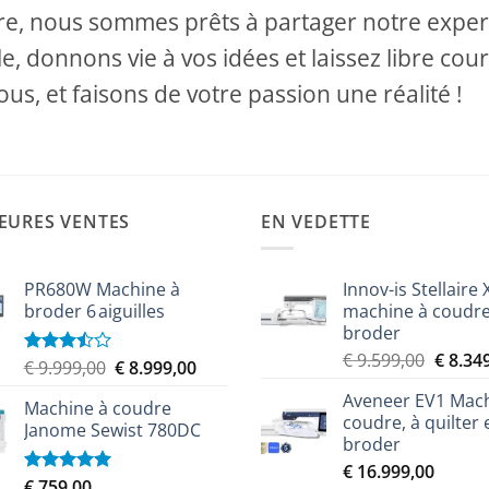
e, nous sommes prêts à partager notre experti
e, donnons vie à vos idées et laissez libre cour
ous, et faisons de votre passion une réalité !
EURES VENTES
EN VEDETTE
PR680W Machine à
Innov-is Stellaire 
broder 6 aiguilles
machine à coudre
broder
Le
€
9.599,00
€
8.34
Le
Le
€
9.999,00
€
8.999,00
Note
prix
3.50
sur
prix
prix
Aveneer EV1 Mach
5
initial
Machine à coudre
initial
actuel
coudre, à quilter 
était :
Janome Sewist 780DC
était :
est :
broder
€ 9.599
€ 9.999,00.
€ 8.999,00.
€
16.999,00
€
759,00
Note
5.00