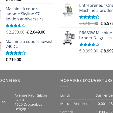
sur 5
Entrepreneur On
Machine à coudre
Machine à broder
Janome Skyline S7
édition anniversaire
Le
€
6.100,00
€
5.57
Note
4.00
sur
prix
Le
Le
5
€
2.299,00
€
2.049,00
Note
PR680W Machine
initial
3.50
sur
prix
prix
broder 6 aiguilles
était :
5
Machine à coudre Sewist
initial
actuel
€ 6.100
740DC
était :
est :
Le
€
9.999,00
€
8.99
Note
€ 2.299,00.
€ 2.049,00.
3.50
sur
prix
5
€
719,00
Note
initial
4.00
sur
était :
5
€ 9.999
DONNÉES
HORAIRES D’OUVERTURE
Avenue Paul Gilson
Lundi
Sur rende
379 B
n_on
Mardi – Vendredi
10:00 – 18
1620 Drogenbos
Belgique
Samedi
10:00 – 17