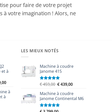
se pour faire de votre projet
s à votre imagination ! Alors, ne
LES MIEUX NOTÉS
XJ2
Machine à coudre
 et à
Janome 415
Le
9,00
Le
Le
€
459,00
€
439,00
Note
5.00
prix
sur 5
prix
prix
ine à
actuel
Machine à coudre
initial
actuel
et à
est :
Janome Continental M6
était :
est :
,00.
€ 8.349,00.
€ 459,00.
€ 439,00.
€
3.799,00
Note
5.00