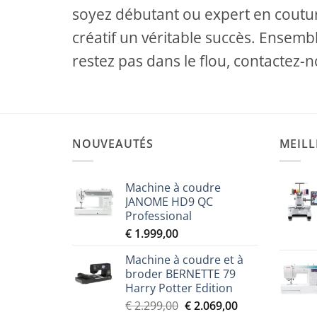
soyez débutant ou expert en coutur
créatif un véritable succès. Ensembl
restez pas dans le flou, contactez-n
NOUVEAUTÉS
MEILL
Machine à coudre
JANOME HD9 QC
Professional
€
1.999,00
Machine à coudre et à
broder BERNETTE 79
Harry Potter Edition
Le
Le
€
2.299,00
€
2.069,00