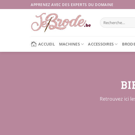
Passer
APPRENEZ AVEC DES EXPERTS DU DOMAINE
au
contenu
Recherche
pour :
ACCUEIL
MACHINES
ACCESSOIRES
BRODE
BI
Retrouvez ici l