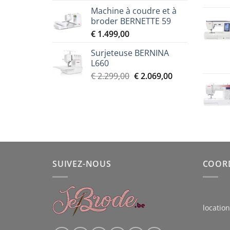
prix
prix
Machine à coudre et à
initial
actuel
broder BERNETTE 59
était :
est :
€
1.499,00
€ 2.299,00.
€ 2.069,00.
Surjeteuse BERNINA
L660
Le
Le
€
2.299,00
€
2.069,00
prix
prix
initial
actuel
était :
est :
€ 2.299,00.
€ 2.069,00.
SUIVEZ-NOUS
COOR
locatio