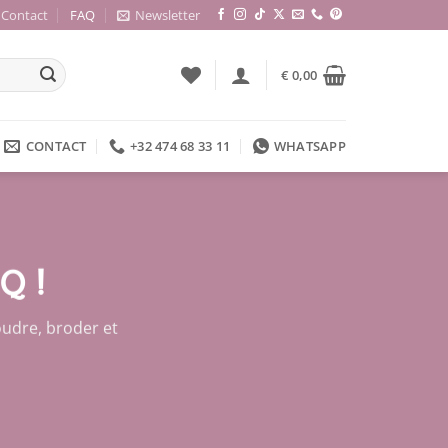
Contact
FAQ
Newsletter
€
0,00
CONTACT
+32 474 68 33 11
WHATSAPP
Q !
oudre, broder et