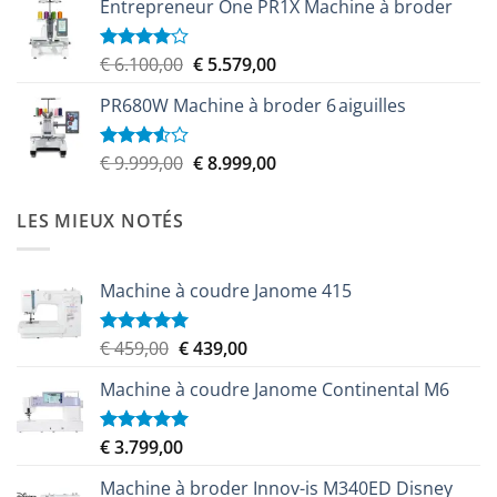
Entrepreneur One PR1X Machine à broder
Le
Le
€
6.100,00
€
5.579,00
Note
4.00
sur
prix
prix
5
PR680W Machine à broder 6 aiguilles
initial
actuel
était :
est :
€ 6.100,00.
€ 5.579,00.
Le
Le
€
9.999,00
€
8.999,00
Note
3.50
sur
prix
prix
5
initial
actuel
LES MIEUX NOTÉS
était :
est :
€ 9.999,00.
€ 8.999,00.
Machine à coudre Janome 415
Le
Le
€
459,00
€
439,00
Note
5.00
sur 5
prix
prix
Machine à coudre Janome Continental M6
initial
actuel
était :
est :
€ 459,00.
€ 439,00.
€
3.799,00
Note
5.00
sur 5
Machine à broder Innov-is M340ED Disney