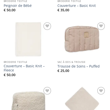
BRODERIE TEXTILE
BRODERIE TEXTILE
Peignoir de Bébé
Couverture – Basic Knit
€
50,00
€
35,00
Ajouter
Ajouter
à la liste
à la liste
de
de
souhaits
souhaits
BRODERIE TEXTILE
SAC À DOS & TROUSSE
Couverture – Basic Knit –
Trousse de Soins – Puffed
Fleece
€
25,00
€
50,00
Ajouter
Ajouter
à la liste
à la liste
de
de
souhaits
souhaits