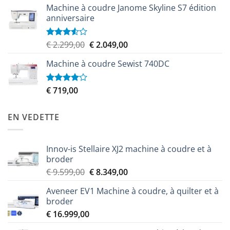
Machine à coudre Janome Skyline S7 édition
anniversaire
Le
Le
€
2.299,00
€
2.049,00
Note
3.50
sur
prix
prix
5
Machine à coudre Sewist 740DC
initial
actuel
était :
est :
€ 2.299,00.
€ 2.049,00.
€
719,00
Note
4.00
sur
5
EN VEDETTE
Innov-is Stellaire XJ2 machine à coudre et à
broder
Le
Le
€
9.599,00
€
8.349,00
prix
prix
Aveneer EV1 Machine à coudre, à quilter et à
initial
actuel
broder
était :
est :
€
16.999,00
€ 9.599,00.
€ 8.349,00.