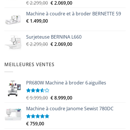
Le
Le
€
2.299,00
€
2.069,00
prix
prix
Machine à coudre et à broder BERNETTE 59
initial
actuel
€
1.499,00
était :
est :
€ 2.299,00.
€ 2.069,00.
Surjeteuse BERNINA L660
Le
Le
€
2.299,00
€
2.069,00
prix
prix
initial
actuel
était :
est :
MEILLEURES VENTES
€ 2.299,00.
€ 2.069,00.
PR680W Machine à broder 6 aiguilles
Le
Le
€
9.999,00
€
8.999,00
Note
3.50
sur
prix
prix
5
Machine à coudre Janome Sewist 780DC
initial
actuel
était :
est :
€ 9.999,00.
€ 8.999,00.
€
759,00
Note
5.00
sur 5