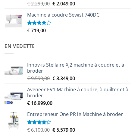
Le
Le
€
2.299,00
€
2.049,00
Note
3.50
sur
prix
prix
5
Machine à coudre Sewist 740DC
initial
actuel
était :
est :
€ 2.299,00.
€ 2.049,00.
€
719,00
Note
4.00
sur
5
EN VEDETTE
Innov-is Stellaire XJ2 machine à coudre et à
broder
Le
Le
€
9.599,00
€
8.349,00
prix
prix
Aveneer EV1 Machine à coudre, à quilter et à
initial
actuel
broder
était :
est :
€
16.999,00
€ 9.599,00.
€ 8.349,00.
Entrepreneur One PR1X Machine à broder
Le
Le
€
6.100,00
€
5.579,00
Note
4.00
sur