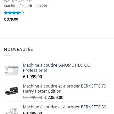
MACHINES À COUDRE
Machine à coudre 1522BL
Note
€
379,00
4
sur 5
NOUVEAUTÉS
Machine à coudre JANOME HD9 QC
Professional
€
1.999,00
Machine à coudre et à broder BERNETTE 79
Harry Potter Edition
Le
Le
€
2.299,00
€
2.069,00
prix
prix
Machine à coudre et à broder BERNETTE 59
initial
actuel
€
1.499,00
était :
est :