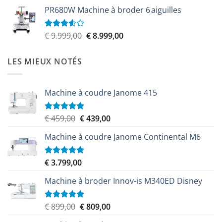
prix
prix
5
PR680W Machine à broder 6 aiguilles
initial
actuel
était :
est :
€ 6.100,00.
€ 5.579,00.
Le
Le
€
9.999,00
€
8.999,00
Note
3.50
sur
prix
prix
5
initial
actuel
LES MIEUX NOTÉS
était :
est :
€ 9.999,00.
€ 8.999,00.
Machine à coudre Janome 415
Le
Le
€
459,00
€
439,00
Note
5.00
sur 5
prix
prix
Machine à coudre Janome Continental M6
initial
actuel
était :
est :
€ 459,00.
€ 439,00.
€
3.799,00
Note
5.00
sur 5
Machine à broder Innov-is M340ED Disney
Le
Le
€
899,00
€
809,00
Note
5.00
sur 5
prix
prix