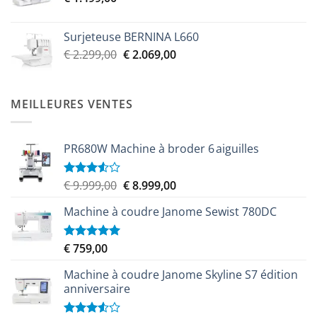
€ 2.299,00.
€ 2.069,00.
Surjeteuse BERNINA L660
Le
Le
€
2.299,00
€
2.069,00
prix
prix
initial
actuel
était :
est :
MEILLEURES VENTES
€ 2.299,00.
€ 2.069,00.
PR680W Machine à broder 6 aiguilles
Le
Le
€
9.999,00
€
8.999,00
Note
3.50
sur
prix
prix
5
Machine à coudre Janome Sewist 780DC
initial
actuel
était :
est :
€ 9.999,00.
€ 8.999,00.
€
759,00
Note
5.00
sur 5
Machine à coudre Janome Skyline S7 édition
anniversaire