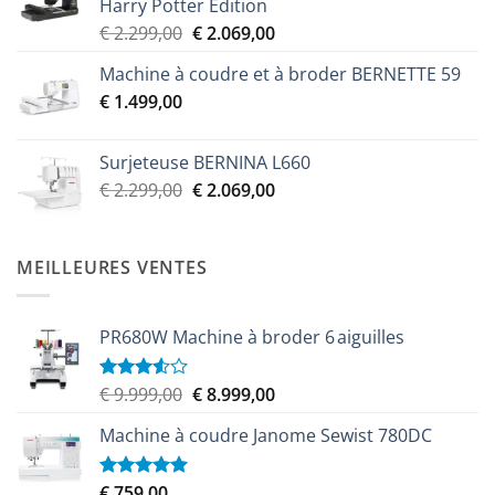
Harry Potter Edition
Le
Le
€
2.299,00
€
2.069,00
prix
prix
Machine à coudre et à broder BERNETTE 59
initial
actuel
€
1.499,00
était :
est :
€ 2.299,00.
€ 2.069,00.
Surjeteuse BERNINA L660
Le
Le
€
2.299,00
€
2.069,00
prix
prix
initial
actuel
était :
est :
MEILLEURES VENTES
€ 2.299,00.
€ 2.069,00.
PR680W Machine à broder 6 aiguilles
Le
Le
€
9.999,00
€
8.999,00
Note
3.50
sur
prix
prix
5
Machine à coudre Janome Sewist 780DC
initial
actuel
était :
est :
€ 9.999,00.
€ 8.999,00.
€
759,00
Note
5.00