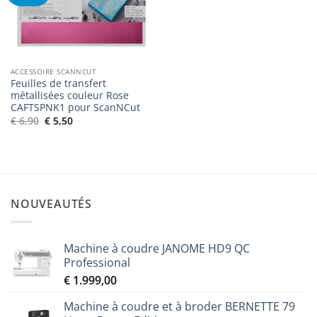
de
souhaits
ACCESSOIRE SCANNCUT
Feuilles de transfert
métallisées couleur Rose
CAFTSPNK1 pour ScanNCut
Le
Le
€
6,90
€
5,50
prix
prix
initial
actuel
était :
est :
€ 6,90.
€ 5,50.
NOUVEAUTÉS
Machine à coudre JANOME HD9 QC
Professional
€
1.999,00
Machine à coudre et à broder BERNETTE 79