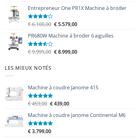
Entrepreneur One PR1X Machine à broder
Le
Le
€
6.100,00
€
5.579,00
Note
4.00
sur
prix
prix
5
PR680W Machine à broder 6 aiguilles
initial
actuel
était :
est :
€ 6.100,00.
€ 5.579,00.
Le
Le
€
9.999,00
€
8.999,00
Note
3.50
sur
prix
prix
5
initial
actuel
LES MIEUX NOTÉS
était :
est :
€ 9.999,00.
€ 8.999,00.
Machine à coudre Janome 415
Le
Le
€
459,00
€
439,00
Note
5.00
sur 5
prix
prix
Machine à coudre Janome Continental M6
initial
actuel
était :
est :
€ 459,00.
€ 439,00.
€
3.799,00
Note
5.00
sur 5