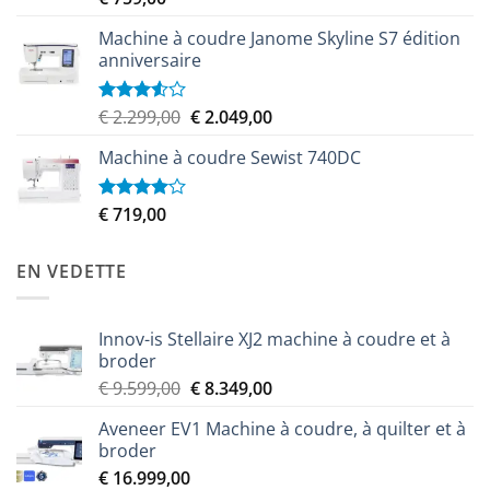
sur 5
Machine à coudre Janome Skyline S7 édition
anniversaire
Le
Le
€
2.299,00
€
2.049,00
Note
3.50
sur
prix
prix
5
Machine à coudre Sewist 740DC
initial
actuel
était :
est :
€ 2.299,00.
€ 2.049,00.
€
719,00
Note
4.00
sur
5
EN VEDETTE
Innov-is Stellaire XJ2 machine à coudre et à
broder
Le
Le
€
9.599,00
€
8.349,00
prix
prix
Aveneer EV1 Machine à coudre, à quilter et à
initial
actuel
broder
était :
est :
€
16.999,00
€ 9.599,00.
€ 8.349,00.