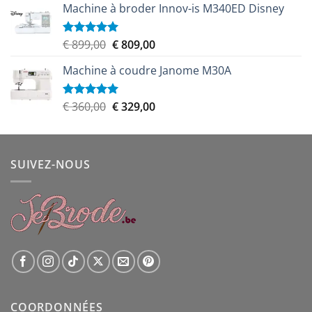
Machine à broder Innov-is M340ED Disney
Le
Le
€
899,00
€
809,00
Note
5.00
sur 5
prix
prix
Machine à coudre Janome M30A
initial
actuel
était :
est :
€ 899,00.
€ 809,00.
Le
Le
€
360,00
€
329,00
Note
5.00
sur 5
prix
prix
initial
actuel
était :
est :
SUIVEZ-NOUS
€ 360,00.
€ 329,00.
COORDONNÉES