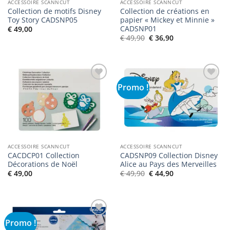
ACCESSOIRE SCANNCUT
ACCESSOIRE SCANNCUT
Collection de motifs Disney
Collection de créations en
Toy Story CADSNP05
papier « Mickey et Minnie »
CADSNP01
€
49,00
Le
Le
€
49,90
€
36,90
prix
prix
initial
actuel
était :
est :
€ 49,90.
€ 36,90.
Promo !
Ajouter
Ajouter
à la liste
à la liste
de
de
souhaits
souhaits
ACCESSOIRE SCANNCUT
ACCESSOIRE SCANNCUT
CACDCP01 Collection
CADSNP09 Collection Disney
Décorations de Noël
Alice au Pays des Merveilles
Le
Le
€
49,00
€
49,90
€
44,90
prix
prix
initial
actuel
était :
est :
€ 49,90.
€ 44,90.
Promo !
Ajouter
à la liste