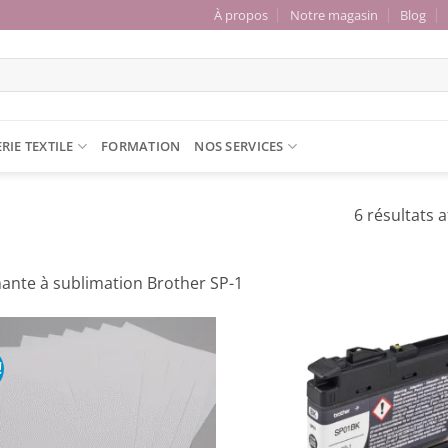
À propos
Notre magasin
Blog
RIE TEXTILE
FORMATION
NOS SERVICES
6 résultats a
ante à sublimation Brother SP-1
!
Ajouter
à la liste
de
souhaits