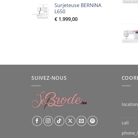
prix
prix
Surjeteuse BERNINA
initial
actuel
L650
était :
est :
€
1.999,00
€ 2.299,00.
€ 2.069,00.
SUIVEZ-NOUS
COOR
locatio
call
phone_