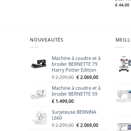
€
44,00
NOUVEAUTÉS
MEILL
Machine à coudre et à
broder BERNETTE 79
Harry Potter Edition
Le
Le
€
2.299,00
€
2.069,00
prix
prix
Machine à coudre et à
initial
actuel
broder BERNETTE 59
était :
est :
€
1.499,00
€ 2.299,00.
€ 2.069,00.
Surjeteuse BERNINA
L660
Le
Le
€
2.299,00
€
2.069,00