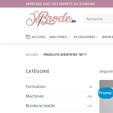
Passer
APPRENEZ AVEC DES EXPERTS DU DOMAINE
au
contenu
Recherche
pour :
ACCUEIL
MACHINES
ACCESSOIRES
BRODE
ACCUEIL
/
PRODUITS IDENTIFIÉS “SP-1”
CATÉGORIE
Imprim
Formation
(4)
Promo 
Machines
(96)
Broderie textile
(12)