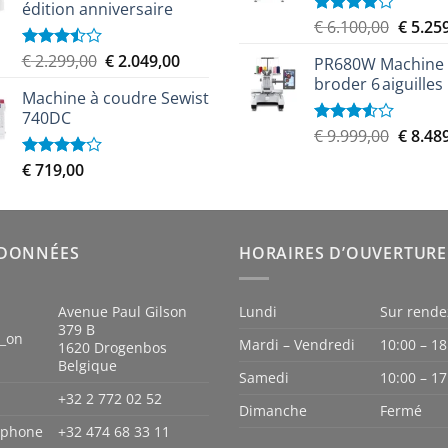
€ 16.
édition anniversaire
Le
€
6.100,00
€
5.25
Note
4.00
sur
prix
Le
Le
5
€
2.299,00
€
2.049,00
Note
PR680W Machine
initial
3.50
sur
prix
prix
broder 6 aiguilles
était :
5
Machine à coudre Sewist
initial
actuel
€ 6.100
740DC
était :
est :
Le
€
9.999,00
€
8.48
Note
€ 2.299,00.
€ 2.049,00.
3.50
sur
prix
5
€
719,00
Note
initial
4.00
sur
était :
5
€ 9.999
DONNÉES
HORAIRES D’OUVERTURE
Avenue Paul Gilson
Lundi
Sur rende
379 B
n_on
Mardi – Vendredi
10:00 – 18
1620 Drogenbos
Belgique
Samedi
10:00 – 17
+32 2 772 02 52
Dimanche
Fermé
iphone
+32 474 68 33 11