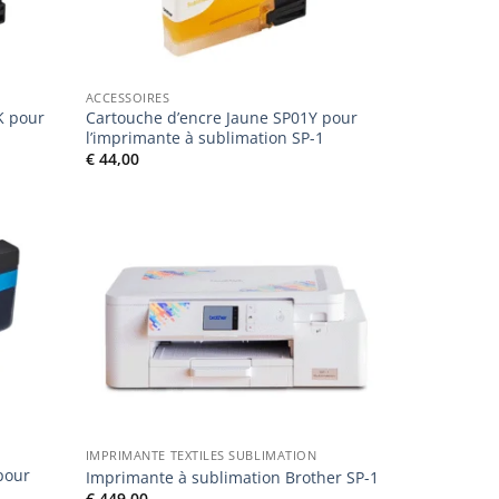
ACCESSOIRES
K pour
Cartouche d’encre Jaune SP01Y pour
1
l’imprimante à sublimation SP-1
€
44,00
Ajouter
Ajouter
à la liste
à la liste
de
de
souhaits
souhaits
IMPRIMANTE TEXTILES SUBLIMATION
pour
Imprimante à sublimation Brother SP-1
1
€
449,00