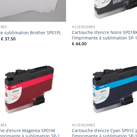
IRES
ACCESSOIRES
Cartouche d’encre Noire SP01B
de sublimation Brother SP01PL
l’imprimante à sublimation SP-
Le
Le
€
37,50
prix
prix
€
44,00
initial
actuel
était :
est :
€ 39,00.
€ 37,50.
Ajouter
à la liste
de
souhaits
IRES
ACCESSOIRES
he d’encre Magenta SP01M
Cartouche d’encre Cyan SP01C 
imprimante à sublimation SP-1
l’imprimante à sublimation SP-