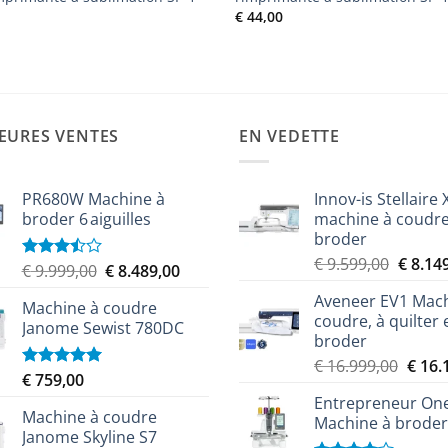
€
44,00
EURES VENTES
EN VEDETTE
PR680W Machine à
Innov-is Stellaire 
broder 6 aiguilles
machine à coudre
broder
Le
€
9.599,00
€
8.14
Le
Le
€
9.999,00
€
8.489,00
Note
prix
3.50
sur
prix
prix
Aveneer EV1 Mach
5
initial
Machine à coudre
initial
actuel
coudre, à quilter 
était :
Janome Sewist 780DC
était :
est :
broder
€ 9.599
€ 9.999,00.
€ 8.489,00.
Le
€
16.999,00
€
16.
€
759,00
Note
5.00
prix
sur 5
Entrepreneur On
initial
Machine à coudre
Machine à broder
était :
Janome Skyline S7