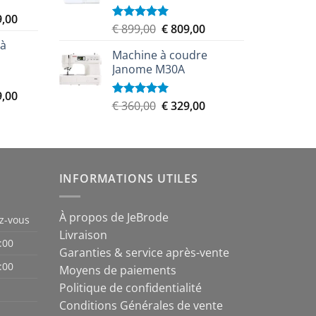
999,00.
€ 16.149,00.
Le
9,00
Le
Le
€
899,00
€
809,00
Note
5.00
prix
sur 5
prix
prix
 à
actuel
Machine à coudre
initial
actuel
est :
Janome M30A
était :
est :
,00.
€ 5.259,00.
€ 899,00.
€ 809,00.
Le
9,00
Le
Le
€
360,00
€
329,00
Note
5.00
prix
sur 5
prix
prix
actuel
initial
actuel
est :
était :
est :
,00.
€ 8.489,00.
€ 360,00.
€ 329,00.
INFORMATIONS UTILES
À propos de JeBrode
z-vous
Livraison
:00
Garanties & service après-vente
:00
Moyens de paiements
Politique de confidentialité
Conditions Générales de vente