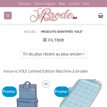
Passer
À propos
Notre magasin
Blog
Contact
FAQ
au
contenu
ACCUEIL
/
PRODUITS IDENTIFIÉS “V3LE”
FILTRER
Innov-is V3LE Limited Edition Machine à broder
Promo !
Promo !
Ajouter
Ajouter
à la liste
à la liste
de
de
souhaits
souhaits