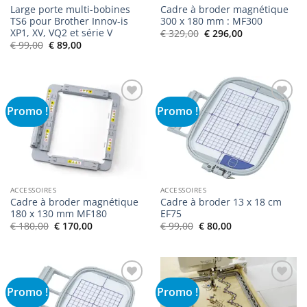
Large porte multi-bobines
Cadre à broder magnétique
TS6 pour Brother Innov-is
300 x 180 mm : MF300
XP1, XV, VQ2 et série V
Le
Le
€
329,00
€
296,00
prix
prix
Le
Le
€
99,00
€
89,00
initial
actuel
prix
prix
était :
est :
initial
actuel
€ 329,00.
€ 296,00.
était :
est :
€ 99,00.
€ 89,00.
Promo !
Promo !
Ajouter
Ajouter
à la liste
à la liste
de
de
souhaits
souhaits
ACCESSOIRES
ACCESSOIRES
Cadre à broder magnétique
Cadre à broder 13 x 18 cm
180 x 130 mm MF180
EF75
Le
Le
Le
Le
€
180,00
€
170,00
€
99,00
€
80,00
prix
prix
prix
prix
initial
actuel
initial
actuel
était :
est :
était :
est :
€ 180,00.
€ 170,00.
€ 99,00.
€ 80,00.
Promo !
Promo !
Ajouter
Ajouter
à la liste
à la liste