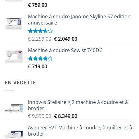
€ 9.999,00.
€ 8.999,00.
€
759,00
Note
5.00
sur 5
Machine à coudre Janome Skyline S7 édition
anniversaire
Le
Le
€
2.299,00
€
2.049,00
Note
3.50
sur
prix
prix
5
Machine à coudre Sewist 740DC
initial
actuel
était :
est :
€ 2.299,00.
€ 2.049,00.
€
719,00
Note
4.00
sur
5
EN VEDETTE
Innov-is Stellaire XJ2 machine à coudre et à
broder
Le
Le
€
9.599,00
€
8.349,00
prix
prix
Aveneer EV1 Machine à coudre, à quilter et à
initial
actuel
broder
était :
est :