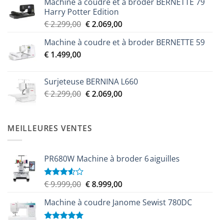
Machine à coudre et à broder BERNETTE 79
Harry Potter Edition
Le
Le
€
2.299,00
€
2.069,00
prix
prix
Machine à coudre et à broder BERNETTE 59
initial
actuel
€
1.499,00
était :
est :
€ 2.299,00.
€ 2.069,00.
Surjeteuse BERNINA L660
Le
Le
€
2.299,00
€
2.069,00
prix
prix
initial
actuel
était :
est :
MEILLEURES VENTES
€ 2.299,00.
€ 2.069,00.
PR680W Machine à broder 6 aiguilles
Le
Le
€
9.999,00
€
8.999,00
Note
3.50
sur
prix
prix
5
Machine à coudre Janome Sewist 780DC
initial
actuel
était :
est :