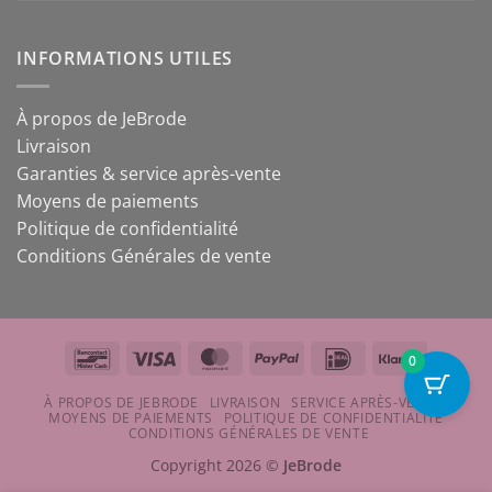
INFORMATIONS UTILES
À propos de JeBrode
Livraison
Garanties & service après-vente
Moyens de paiements
Politique de confidentialité
Conditions Générales de vente
Bancontact
Visa
MasterCard
PayPal
IDeal
Klarna
0
À PROPOS DE JEBRODE
LIVRAISON
SERVICE APRÈS-VENTE
MOYENS DE PAIEMENTS
POLITIQUE DE CONFIDENTIALITÉ
CONDITIONS GÉNÉRALES DE VENTE
Copyright 2026 ©
JeBrode