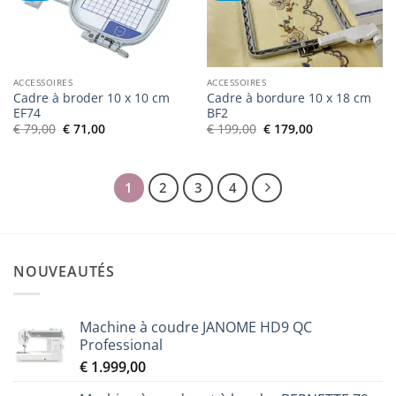
de
de
souhaits
souhaits
ACCESSOIRES
ACCESSOIRES
Cadre à broder 10 x 10 cm
Cadre à bordure 10 x 18 cm
EF74
BF2
Le
Le
Le
Le
€
79,00
€
71,00
€
199,00
€
179,00
prix
prix
prix
prix
initial
actuel
initial
actuel
était :
est :
était :
est :
€ 79,00.
€ 71,00.
€ 199,00.
€ 179,00.
1
2
3
4
NOUVEAUTÉS
Machine à coudre JANOME HD9 QC
Professional
€
1.999,00