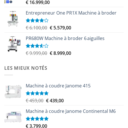
€
16.999,00
€ 9.599,00.
€ 8.349,00.
Entrepreneur One PR1X Machine à broder
Le
Le
€
6.100,00
€
5.579,00
Note
4.00
sur
prix
prix
5
PR680W Machine à broder 6 aiguilles
initial
actuel
était :
est :
€ 6.100,00.
€ 5.579,00.
Le
Le
€
9.999,00
€
8.999,00
Note
3.50
sur
prix
prix
5
initial
actuel
LES MIEUX NOTÉS
était :
est :
€ 9.999,00.
€ 8.999,00.
Machine à coudre Janome 415
Le
Le
€
459,00
€
439,00
Note
5.00
sur 5
prix
prix
Machine à coudre Janome Continental M6
initial
actuel
était :
est :
€ 459,00.
€ 439,00.
€
3.799,00
Note
5.00