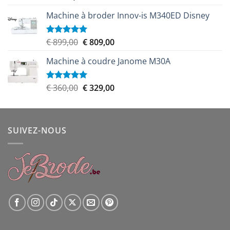
sur 5
Machine à broder Innov-is M340ED Disney
Le
Le
€
899,00
€
809,00
Note
5.00
sur 5
prix
prix
Machine à coudre Janome M30A
initial
actuel
était :
est :
€ 899,00.
€ 809,00.
Le
Le
€
360,00
€
329,00
Note
5.00
sur 5
prix
prix
initial
actuel
était :
est :
SUIVEZ-NOUS
€ 360,00.
€ 329,00.