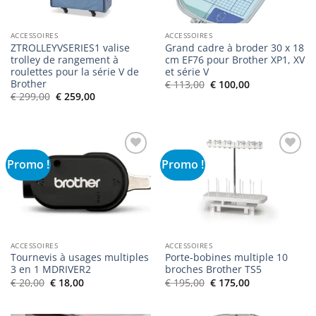
ACCESSOIRES
ACCESSOIRES
ZTROLLEYVSERIES1 valise
Grand cadre à broder 30 x 18
trolley de rangement à
cm EF76 pour Brother XP1, XV
roulettes pour la série V de
et série V
Brother
Le
Le
€
113,00
€
100,00
prix
prix
Le
Le
€
299,00
€
259,00
initial
actuel
prix
prix
était :
est :
initial
actuel
€ 113,00.
€ 100,00.
était :
est :
€ 299,00.
€ 259,00.
Promo !
Promo !
Ajouter
Ajouter
à la liste
à la liste
de
de
souhaits
souhaits
ACCESSOIRES
ACCESSOIRES
Tournevis à usages multiples
Porte-bobines multiple 10
3 en 1 MDRIVER2
broches Brother TS5
Le
Le
Le
Le
€
20,00
€
18,00
€
195,00
€
175,00
prix
prix
prix
prix
initial
actuel
initial
actuel
était :
est :
était :
est :