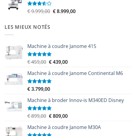
était :
est :
€ 6.100,00.
€ 5.579,00.
Le
Le
€
9.999,00
€
8.999,00
Note
3.50
sur
prix
prix
5
initial
actuel
LES MIEUX NOTÉS
était :
est :
€ 9.999,00.
€ 8.999,00.
Machine à coudre Janome 415
Le
Le
€
459,00
€
439,00
Note
5.00
sur 5
prix
prix
Machine à coudre Janome Continental M6
initial
actuel
était :
est :
€ 459,00.
€ 439,00.
€
3.799,00
Note
5.00
sur 5
Machine à broder Innov-is M340ED Disney
Le
Le
€
899,00
€
809,00
Note
5.00
sur 5
prix
prix
Machine à coudre Janome M30A
initial
actuel
était :
est :