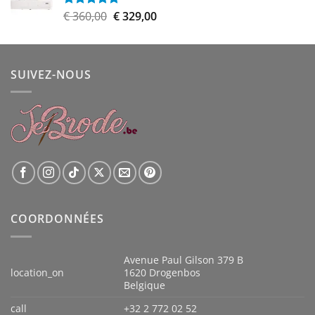
€ 899,00.
€ 809,00.
Le
Le
€
360,00
€
329,00
Note
5.00
sur 5
prix
prix
initial
actuel
était :
est :
SUIVEZ-NOUS
€ 360,00.
€ 329,00.
COORDONNÉES
Avenue Paul Gilson 379 B
location_on
1620 Drogenbos
Belgique
call
+32 2 772 02 52