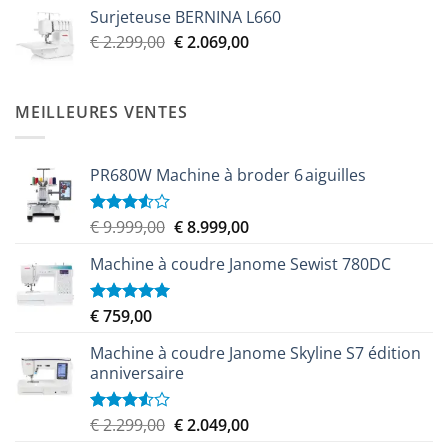
Surjeteuse BERNINA L660
Le
Le
€
2.299,00
€
2.069,00
prix
prix
initial
actuel
était :
est :
MEILLEURES VENTES
€ 2.299,00.
€ 2.069,00.
PR680W Machine à broder 6 aiguilles
Le
Le
€
9.999,00
€
8.999,00
Note
3.50
sur
prix
prix
5
Machine à coudre Janome Sewist 780DC
initial
actuel
était :
est :
€ 9.999,00.
€ 8.999,00.
€
759,00
Note
5.00
sur 5
Machine à coudre Janome Skyline S7 édition
anniversaire
Le
Le
€
2.299,00
€
2.049,00
Note
3.50
sur
prix
prix