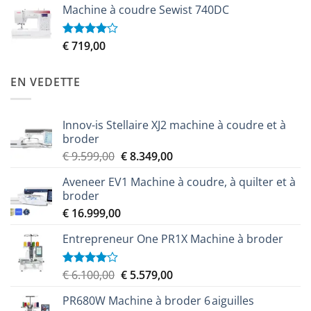
5
Machine à coudre Sewist 740DC
initial
actuel
était :
est :
€ 2.299,00.
€ 2.049,00.
€
719,00
Note
4.00
sur
5
EN VEDETTE
Innov-is Stellaire XJ2 machine à coudre et à
broder
Le
Le
€
9.599,00
€
8.349,00
prix
prix
Aveneer EV1 Machine à coudre, à quilter et à
initial
actuel
broder
était :
est :
€
16.999,00
€ 9.599,00.
€ 8.349,00.
Entrepreneur One PR1X Machine à broder
Le
Le
€
6.100,00
€
5.579,00
Note
4.00
sur
prix
prix
5
PR680W Machine à broder 6 aiguilles
initial
actuel