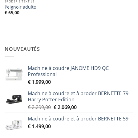
BRODERIE TEXTILE
Peignoir adulte
€
65,00
NOUVEAUTÉS
Machine à coudre JANOME HD9 QC
Professional
€
1.999,00
Machine à coudre et à broder BERNETTE 79
Harry Potter Edition
Le
Le
€
2.299,00
€
2.069,00
prix
prix
Machine à coudre et à broder BERNETTE 59
initial
actuel
€
1.499,00
était :
est :
€ 2.299,00.
€ 2.069,00.