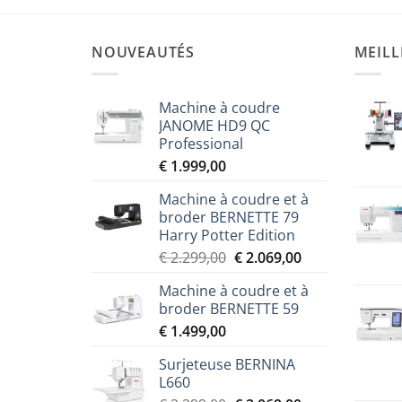
NOUVEAUTÉS
MEILL
Machine à coudre
JANOME HD9 QC
Professional
€
1.999,00
Machine à coudre et à
broder BERNETTE 79
Harry Potter Edition
Le
Le
€
2.299,00
€
2.069,00
prix
prix
Machine à coudre et à
initial
actuel
broder BERNETTE 59
était :
est :
€
1.499,00
€ 2.299,00.
€ 2.069,00.
Surjeteuse BERNINA
L660