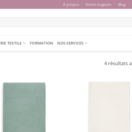
À propos
Notre magasin
Blog
RIE TEXTILE
FORMATION
NOS SERVICES
4 résultats a
Ajouter
à la liste
de
souhaits