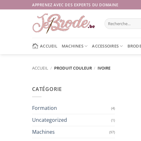
Passer
APPRENEZ AVEC DES EXPERTS DU DOMAINE
au
contenu
Recherche
pour :
ACCUEIL
MACHINES
ACCESSOIRES
BRODE
ACCUEIL
/
PRODUIT COULEUR
/
IVOIRE
CATÉGORIE
Formation
(4)
Uncategorized
(1)
Machines
(97)