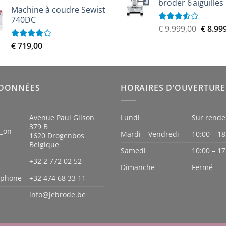
prix
prix
broder 6 aiguilles
était :
5
Machine à coudre Sewist
initial
actuel
€ 6.100
740DC
était :
est :
Le
€
9.999,00
€
8.99
Note
€ 2.299,00.
€ 2.049,00.
3.50
sur
prix
5
€
719,00
Note
initial
4.00
sur
était :
5
€ 9.999
DONNÉES
HORAIRES D’OUVERTURE
Avenue Paul Gilson
Lundi
Sur rende
379 B
n_on
Mardi – Vendredi
10:00 – 18
1620 Drogenbos
Belgique
Samedi
10:00 – 17
+32 2 772 02 52
Dimanche
Fermé
iphone
+32 474 68 33 11
info@jebrode.be