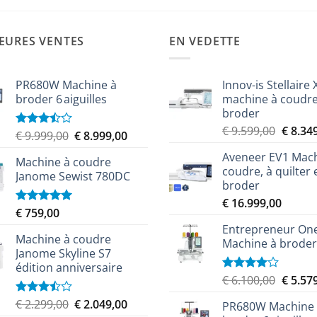
EURES VENTES
EN VEDETTE
PR680W Machine à
Innov-is Stellaire 
broder 6 aiguilles
machine à coudre
broder
Le
€
9.599,00
€
8.34
Le
Le
€
9.999,00
€
8.999,00
Note
prix
3.50
sur
prix
prix
Aveneer EV1 Mach
5
initial
Machine à coudre
initial
actuel
coudre, à quilter 
était :
Janome Sewist 780DC
était :
est :
broder
€ 9.599
€ 9.999,00.
€ 8.999,00.
€
16.999,00
€
759,00
Note
5.00
sur 5
Entrepreneur On
Machine à coudre
Machine à broder
Janome Skyline S7
édition anniversaire
Le
€
6.100,00
€
5.57
Note
4.00
sur
prix
Le
Le
5
€
2.299,00
€
2.049,00
Note
PR680W Machine
initial
3.50
sur