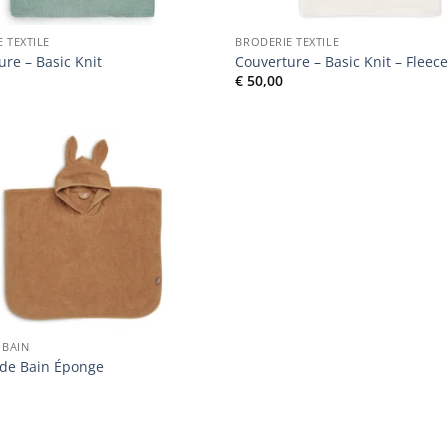
 TEXTILE
BRODERIE TEXTILE
ure – Basic Knit
Couverture – Basic Knit – Fleec
€
50,00
Ajouter
à la liste
de
souhaits
 BAIN
de Bain Éponge