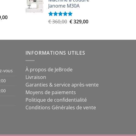
initial
actuel
est :
Janome M30A
était :
est :
,00.
€ 5.579,00.
€ 899,00.
€ 809,00.
Le
9,00
Le
Le
€
360,00
€
329,00
Note
5.00
prix
sur 5
prix
prix
actuel
initial
actuel
est :
était :
est :
,00.
€ 8.999,00.
€ 360,00.
€ 329,00.
INFORMATIONS UTILES
À propos de JeBrode
z-vous
Livraison
:00
Garanties & service après-vente
:00
Moyens de paiements
Politique de confidentialité
Conditions Générales de vente