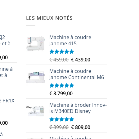
LES MIEUX NOTÉS
XJ2
Machine à coudre
 et à
Janome 415
Le
9,00
Le
Le
€
459,00
€
439,00
Note
5.00
prix
sur 5
prix
prix
ine à
actuel
Machine à coudre
initial
actuel
et à
est :
Janome Continental M6
était :
est :
,00.
€ 8.349,00.
€ 459,00.
€ 439,00.
€
3.799,00
Note
5.00
sur 5
e PR1X
Machine à broder Innov-
is M340ED Disney
Le
9,00
Le
Le
€
899,00
€
809,00
Note
5.00
prix
sur 5
prix
prix
 à
actuel
Machine à coudre