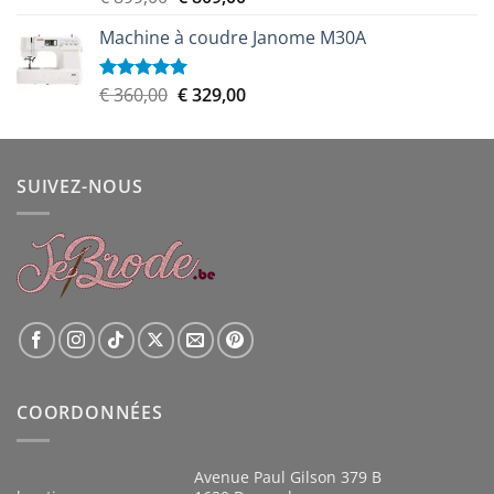
sur 5
prix
prix
Machine à coudre Janome M30A
initial
actuel
était :
est :
€ 899,00.
€ 809,00.
Le
Le
€
360,00
€
329,00
Note
5.00
sur 5
prix
prix
initial
actuel
était :
est :
SUIVEZ-NOUS
€ 360,00.
€ 329,00.
COORDONNÉES
Avenue Paul Gilson 379 B