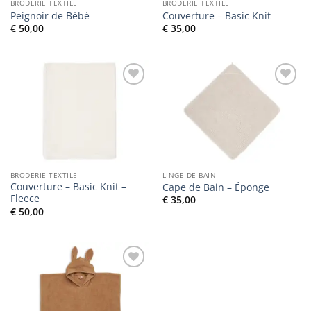
BRODERIE TEXTILE
BRODERIE TEXTILE
Peignoir de Bébé
Couverture – Basic Knit
€
50,00
€
35,00
Ajouter
Ajouter
à la liste
à la liste
de
de
souhaits
souhaits
BRODERIE TEXTILE
LINGE DE BAIN
Couverture – Basic Knit –
Cape de Bain – Éponge
Fleece
€
35,00
€
50,00
Ajouter
à la liste
de
souhaits