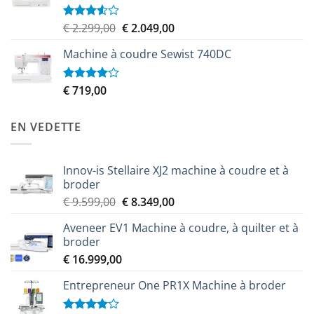
Le
Le
€
2.299,00
€
2.049,00
Note
3.50
sur
prix
prix
5
Machine à coudre Sewist 740DC
initial
actuel
était :
est :
€ 2.299,00.
€ 2.049,00.
€
719,00
Note
4.00
sur
5
EN VEDETTE
Innov-is Stellaire XJ2 machine à coudre et à
broder
Le
Le
€
9.599,00
€
8.349,00
prix
prix
Aveneer EV1 Machine à coudre, à quilter et à
initial
actuel
broder
était :
est :
€
16.999,00
€ 9.599,00.
€ 8.349,00.
Entrepreneur One PR1X Machine à broder