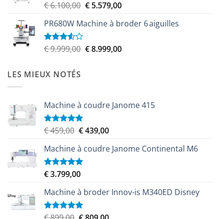
Le
Le
€
6.100,00
€
5.579,00
Note
4.00
sur
prix
prix
5
PR680W Machine à broder 6 aiguilles
initial
actuel
était :
est :
€ 6.100,00.
€ 5.579,00.
Le
Le
€
9.999,00
€
8.999,00
Note
3.50
sur
prix
prix
5
initial
actuel
LES MIEUX NOTÉS
était :
est :
€ 9.999,00.
€ 8.999,00.
Machine à coudre Janome 415
Le
Le
€
459,00
€
439,00
Note
5.00
sur 5
prix
prix
Machine à coudre Janome Continental M6
initial
actuel
était :
est :
€ 459,00.
€ 439,00.
€
3.799,00
Note
5.00
sur 5
Machine à broder Innov-is M340ED Disney
Le
Le
€
899,00
€
809,00
Note
5.00