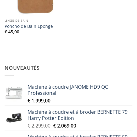
LINGE DE BAIN
Poncho de Bain Éponge
€
45,00
NOUVEAUTÉS
Machine à coudre JANOME HD9 QC
Professional
€
1.999,00
Machine à coudre et à broder BERNETTE 79
Harry Potter Edition
Le
Le
€
2.299,00
€
2.069,00
prix
prix