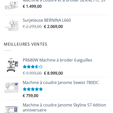
Machine à coudre et à broder BERNETTE 59
initial
actuel
€
1.499,00
était :
est :
€ 2.299,00.
€ 2.069,00.
Surjeteuse BERNINA L660
Le
Le
€
2.299,00
€
2.069,00
prix
prix
initial
actuel
était :
est :
MEILLEURES VENTES
€ 2.299,00.
€ 2.069,00.
PR680W Machine à broder 6 aiguilles
Le
Le
€
9.999,00
€
8.999,00
Note
3.50
sur
prix
prix
5
Machine à coudre Janome Sewist 780DC
initial
actuel
était :
est :
€ 9.999,00.
€ 8.999,00.
€
759,00
Note
5.00
sur 5
Machine à coudre Janome Skyline S7 édition
anniversaire