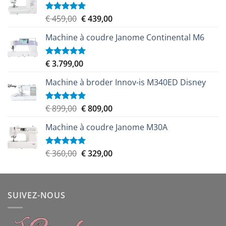
Le
Le
€
459,00
€
439,00
Note
5.00
sur 5
prix
prix
Machine à coudre Janome Continental M6
initial
actuel
était :
est :
€ 459,00.
€ 439,00.
€
3.799,00
Note
5.00
sur 5
Machine à broder Innov-is M340ED Disney
Le
Le
€
899,00
€
809,00
Note
5.00
sur 5
prix
prix
Machine à coudre Janome M30A
initial
actuel
était :
est :
€ 899,00.
€ 809,00.
Le
Le
€
360,00
€
329,00
Note
5.00
sur 5
prix
prix
initial
actuel
était :
est :
SUIVEZ-NOUS
€ 360,00.
€ 329,00.