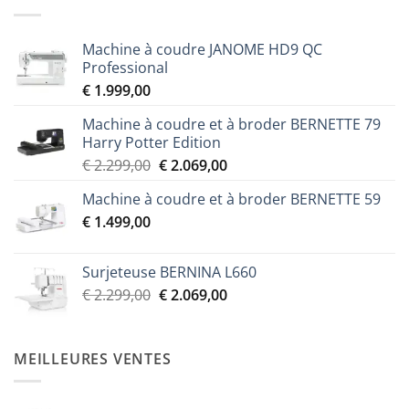
Machine à coudre JANOME HD9 QC
Professional
€
1.999,00
Machine à coudre et à broder BERNETTE 79
Harry Potter Edition
Le
Le
€
2.299,00
€
2.069,00
prix
prix
Machine à coudre et à broder BERNETTE 59
initial
actuel
€
1.499,00
était :
est :
€ 2.299,00.
€ 2.069,00.
Surjeteuse BERNINA L660
Le
Le
€
2.299,00
€
2.069,00
prix
prix
initial
actuel
était :
est :
MEILLEURES VENTES
€ 2.299,00.
€ 2.069,00.