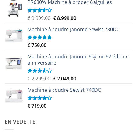
PR680W Machine à broder 6 aiguilles
Le
Le
€
9.999,00
€
8.999,00
Note
3.50
sur
prix
prix
5
Machine à coudre Janome Sewist 780DC
initial
actuel
était :
est :
€ 9.999,00.
€ 8.999,00.
€
759,00
Note
5.00
sur 5
Machine à coudre Janome Skyline S7 édition
anniversaire
Le
Le
€
2.299,00
€
2.049,00
Note
3.50
sur
prix
prix
5
Machine à coudre Sewist 740DC
initial
actuel
était :
est :
€ 2.299,00.
€ 2.049,00.
€
719,00
Note
4.00
sur
5
EN VEDETTE