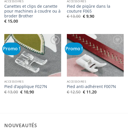
ACCESSOIRES
ACCESSOIRES
Canettes et clips de canette
Pied de piqûre dans la
pour machines à coudre ou à
couture F065
broder Brother
Le
Le
€
13,00
€
9,90
prix
prix
€
15,00
initial
actuel
était :
est :
€ 13,00.
€ 9,90.
Promo !
Promo !
Ajouter
Ajouter
à la liste
à la liste
de
de
souhaits
souhaits
ACCESSOIRES
ACCESSOIRES
Pied d’applique F027N
Pied anti-adhérent F007N
Le
Le
Le
Le
€
13,00
€
10,90
€
12,50
€
11,20
prix
prix
prix
prix
initial
actuel
initial
actuel
était :
est :
était :
est :
€ 13,00.
€ 10,90.
€ 12,50.
€ 11,20.
NOUVEAUTÉS