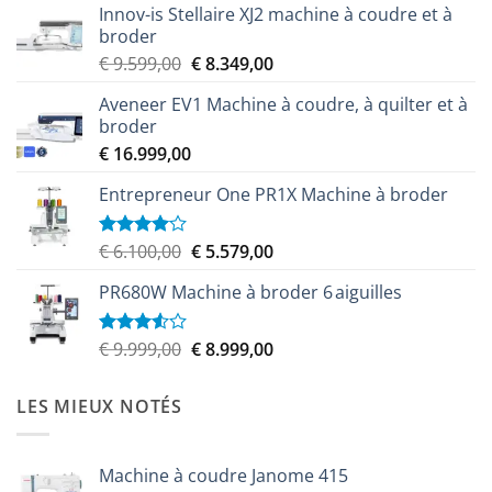
Innov-is Stellaire XJ2 machine à coudre et à
broder
Le
Le
€
9.599,00
€
8.349,00
prix
prix
Aveneer EV1 Machine à coudre, à quilter et à
initial
actuel
broder
était :
est :
€
16.999,00
€ 9.599,00.
€ 8.349,00.
Entrepreneur One PR1X Machine à broder
Le
Le
€
6.100,00
€
5.579,00
Note
4.00
sur
prix
prix
5
PR680W Machine à broder 6 aiguilles
initial
actuel
était :
est :
€ 6.100,00.
€ 5.579,00.
Le
Le
€
9.999,00
€
8.999,00
Note
3.50
sur
prix
prix
5
initial
actuel
LES MIEUX NOTÉS
était :
est :
€ 9.999,00.
€ 8.999,00.
Machine à coudre Janome 415