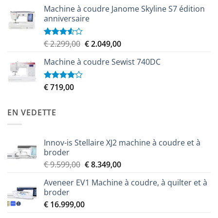
Machine à coudre Janome Skyline S7 édition
anniversaire
Le
Le
€
2.299,00
€
2.049,00
Note
3.50
sur
prix
prix
5
Machine à coudre Sewist 740DC
initial
actuel
était :
est :
€ 2.299,00.
€ 2.049,00.
€
719,00
Note
4.00
sur
5
EN VEDETTE
Innov-is Stellaire XJ2 machine à coudre et à
broder
Le
Le
€
9.599,00
€
8.349,00
prix
prix
Aveneer EV1 Machine à coudre, à quilter et à
initial
actuel
broder
était :
est :
€
16.999,00
€ 9.599,00.
€ 8.349,00.