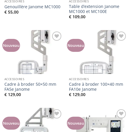
ACCESSOIRES
ACCESSOIRES
Table d’extension Janome
Genouillère Janome MC1000
MC1000 et MC100E
€
55,00
€
109,00
Ajouter
Ajouter
Nouveau
Nouveau
à la liste
à la liste
de
de
souhaits
souhaits
ACCESSOIRES
ACCESSOIRES
Cadre à broder 50×50 mm
Cadre à broder 100×40 mm
FA5e Janome
FA10e Janome
€
129,00
€
129,00
Ajouter
Ajouter
Nouveau
Nouveau
à la liste
à la liste
de
de