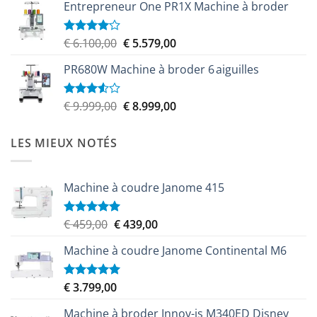
Entrepreneur One PR1X Machine à broder
Le
Le
€
6.100,00
€
5.579,00
Note
4.00
sur
prix
prix
5
PR680W Machine à broder 6 aiguilles
initial
actuel
était :
est :
€ 6.100,00.
€ 5.579,00.
Le
Le
€
9.999,00
€
8.999,00
Note
3.50
sur
prix
prix
5
initial
actuel
LES MIEUX NOTÉS
était :
est :
€ 9.999,00.
€ 8.999,00.
Machine à coudre Janome 415
Le
Le
€
459,00
€
439,00
Note
5.00
sur 5
prix
prix
Machine à coudre Janome Continental M6
initial
actuel
était :
est :
€ 459,00.
€ 439,00.
€
3.799,00
Note
5.00
sur 5
Machine à broder Innov-is M340ED Disney