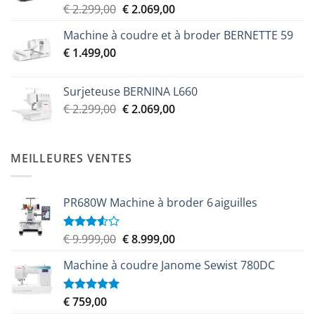
Le
Le
€
2.299,00
€
2.069,00
prix
prix
Machine à coudre et à broder BERNETTE 59
initial
actuel
€
1.499,00
était :
est :
€ 2.299,00.
€ 2.069,00.
Surjeteuse BERNINA L660
Le
Le
€
2.299,00
€
2.069,00
prix
prix
initial
actuel
était :
est :
MEILLEURES VENTES
€ 2.299,00.
€ 2.069,00.
PR680W Machine à broder 6 aiguilles
Le
Le
€
9.999,00
€
8.999,00
Note
3.50
sur
prix
prix
5
Machine à coudre Janome Sewist 780DC
initial
actuel
était :
est :
€ 9.999,00.
€ 8.999,00.
€
759,00
Note
5.00
sur 5