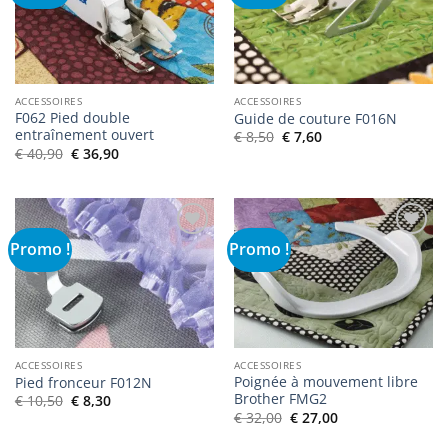
de
de
souhaits
souhaits
ACCESSOIRES
ACCESSOIRES
F062 Pied double
Guide de couture F016N
entraînement ouvert
Le
Le
€
8,50
€
7,60
prix
prix
Le
Le
€
40,90
€
36,90
initial
actuel
prix
prix
était :
est :
initial
actuel
€ 8,50.
€ 7,60.
était :
est :
€ 40,90.
€ 36,90.
Promo !
Promo !
Ajouter
Ajouter
à la liste
à la liste
de
de
souhaits
souhaits
ACCESSOIRES
ACCESSOIRES
Poignée à mouvement libre
Pied fronceur F012N
Brother FMG2
Le
Le
€
10,50
€
8,30
prix
prix
Le
Le
€
32,00
€
27,00
initial
actuel
prix
prix
était :
est :
initial
actuel