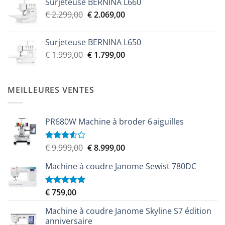
Surjeteuse BERNINA L660
Le
Le
€
2.299,00
€
2.069,00
prix
prix
initial
actuel
Surjeteuse BERNINA L650
était :
est :
Le
Le
€
1.999,00
€
1.799,00
€ 2.299,00.
€ 2.069,00.
prix
prix
initial
actuel
était :
est :
MEILLEURES VENTES
€ 1.999,00.
€ 1.799,00.
PR680W Machine à broder 6 aiguilles
Le
Le
€
9.999,00
€
8.999,00
Note
3.50
sur
prix
prix
5
Machine à coudre Janome Sewist 780DC
initial
actuel
était :
est :
€ 9.999,00.
€ 8.999,00.
€
759,00
Note
5.00
sur 5
Machine à coudre Janome Skyline S7 édition
anniversaire