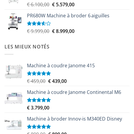
Le
Le
€
6.100,00
€
5.579,00
Note
4.00
sur
prix
prix
5
PR680W Machine à broder 6 aiguilles
initial
actuel
était :
est :
€ 6.100,00.
€ 5.579,00.
Le
Le
€
9.999,00
€
8.999,00
Note
3.50
sur
prix
prix
5
initial
actuel
LES MIEUX NOTÉS
était :
est :
€ 9.999,00.
€ 8.999,00.
Machine à coudre Janome 415
Le
Le
€
459,00
€
439,00
Note
5.00
sur 5
prix
prix
Machine à coudre Janome Continental M6
initial
actuel
était :
est :
€ 459,00.
€ 439,00.
€
3.799,00
Note
5.00
sur 5
Machine à broder Innov-is M340ED Disney
Le
Le
Note
5.00