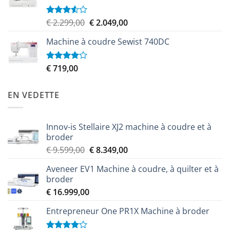
Le
Le
€
2.299,00
€
2.049,00
Note
3.50
sur
prix
prix
5
Machine à coudre Sewist 740DC
initial
actuel
était :
est :
€ 2.299,00.
€ 2.049,00.
€
719,00
Note
4.00
sur
5
EN VEDETTE
Innov-is Stellaire XJ2 machine à coudre et à
broder
Le
Le
€
9.599,00
€
8.349,00
prix
prix
Aveneer EV1 Machine à coudre, à quilter et à
initial
actuel
broder
était :
est :
€
16.999,00
€ 9.599,00.
€ 8.349,00.
Entrepreneur One PR1X Machine à broder