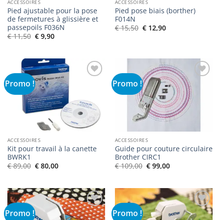
ACCESSOIRES
ACCESSOIRES
Pied ajustable pour la pose
Pied pose biais (borther)
de fermetures à glissière et
F014N
passepoils F036N
Le
Le
€
15,50
€
12,90
prix
prix
Le
Le
€
11,50
€
9,90
initial
actuel
prix
prix
était :
est :
initial
actuel
€ 15,50.
€ 12,90.
était :
est :
€ 11,50.
€ 9,90.
Promo !
Promo !
Ajouter
Ajouter
à la liste
à la liste
de
de
souhaits
souhaits
ACCESSOIRES
ACCESSOIRES
Kit pour travail à la canette
Guide pour couture circulaire
BWRK1
Brother CIRC1
Le
Le
Le
Le
€
89,00
€
80,00
€
109,00
€
99,00
prix
prix
prix
prix
initial
actuel
initial
actuel
était :
est :
était :
est :
€ 89,00.
€ 80,00.
€ 109,00.
€ 99,00.
Promo !
Promo !
Ajouter
Ajouter
à la liste
à la liste