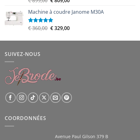
€
899,00
€
809,00
sur 5
prix
prix
Machine à coudre Janome M30A
initial
actuel
était :
est :
€ 899,00.
€ 809,00.
Le
Le
€
360,00
€
329,00
Note
5.00
sur 5
prix
prix
initial
actuel
était :
est :
SUIVEZ-NOUS
€ 360,00.
€ 329,00.
COORDONNÉES
Avenue Paul Gilson 379 B