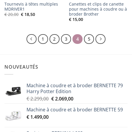
Tournevis à têtes multiples
Canettes et clips de canette
MDRIVER1
pour machines à coudre ou à
broder Brother
Le
Le
€
20,00
€
18,50
prix
prix
€
15,00
initial
actuel
était :
est :
€ 20,00.
€ 18,50.
1
2
3
4
5
NOUVEAUTÉS
Machine à coudre et à broder BERNETTE 79
Harry Potter Edition
Le
Le
€
2.299,00
€
2.069,00
prix
prix
Machine à coudre et à broder BERNETTE 59
initial
actuel
€
1.499,00
était :
est :
€ 2.299,00.
€ 2.069,00.