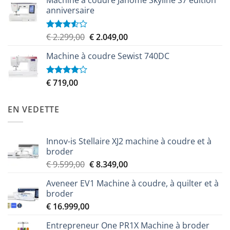
anniversaire
Le
Le
€
2.299,00
€
2.049,00
Note
3.50
sur
prix
prix
5
Machine à coudre Sewist 740DC
initial
actuel
était :
est :
€ 2.299,00.
€ 2.049,00.
€
719,00
Note
4.00
sur
5
EN VEDETTE
Innov-is Stellaire XJ2 machine à coudre et à
broder
Le
Le
€
9.599,00
€
8.349,00
prix
prix
Aveneer EV1 Machine à coudre, à quilter et à
initial
actuel
broder
était :
est :
€
16.999,00
€ 9.599,00.
€ 8.349,00.
Entrepreneur One PR1X Machine à broder