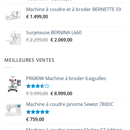
prix
prix
Machine à coudre et à broder BERNETTE 59
initial
actuel
€
1.499,00
était :
est :
€ 2.299,00.
€ 2.069,00.
Surjeteuse BERNINA L660
Le
Le
€
2.299,00
€
2.069,00
prix
prix
initial
actuel
était :
est :
MEILLEURES VENTES
€ 2.299,00.
€ 2.069,00.
PR680W Machine à broder 6 aiguilles
Le
Le
€
9.999,00
€
8.999,00
Note
3.50
sur
prix
prix
5
Machine à coudre Janome Sewist 780DC
initial
actuel
était :
est :
€ 9.999,00.
€ 8.999,00.
€
759,00
Note
5.00
sur 5
Machine à coudre Janome Skyline S7 édition