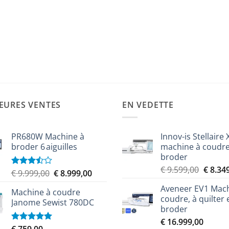
EURES VENTES
EN VEDETTE
PR680W Machine à
Innov-is Stellaire 
broder 6 aiguilles
machine à coudre
broder
Le
€
9.599,00
€
8.34
Le
Le
€
9.999,00
€
8.999,00
Note
prix
3.50
sur
prix
prix
Aveneer EV1 Mach
5
initial
Machine à coudre
initial
actuel
coudre, à quilter 
était :
Janome Sewist 780DC
était :
est :
broder
€ 9.599
€ 9.999,00.
€ 8.999,00.
€
16.999,00
Note
5.00