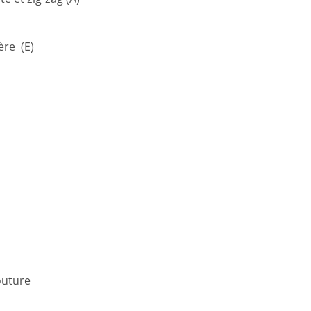
ère (E)
outure