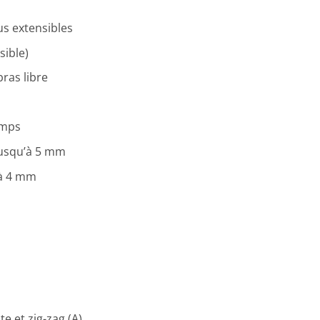
us extensibles
sible)
bras libre
emps
 jusqu’à 5 mm
’à 4 mm
e et zig-zag (A)