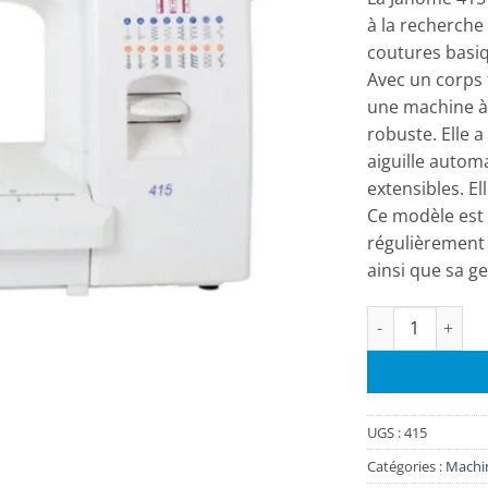
à la recherche
coutures basi
Avec un corps 
une machine à 
robuste. Elle a
aiguille autom
extensibles. E
Ce modèle est 
régulièrement 
ainsi que sa g
quantité de Mac
UGS :
415
Catégories :
Machi