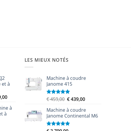
LES MIEUX NOTÉS
XJ2
Machine à coudre
 et à
Janome 415
Le
9,00
Le
Le
€
459,00
€
439,00
Note
5.00
prix
sur 5
prix
prix
ine à
actuel
Machine à coudre
initial
actuel
et à
est :
Janome Continental M6
était :
est :
,00.
€ 8.349,00.
€ 459,00.
€ 439,00.
Note
5.00