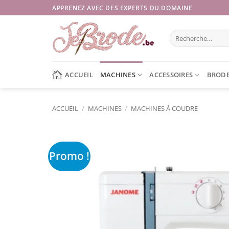
Passer
APPRENEZ AVEC DES EXPERTS DU DOMAINE
au
contenu
Recherche
pour :
ACCUEIL
MACHINES
ACCESSOIRES
BRODE
ACCUEIL
/
MACHINES
/
MACHINES À COUDRE
Promo !