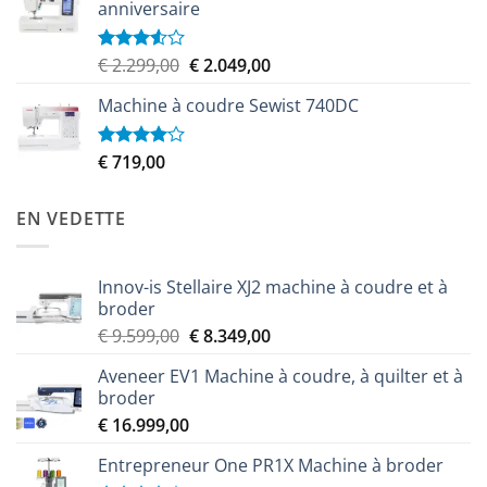
anniversaire
Le
Le
€
2.299,00
€
2.049,00
Note
3.50
sur
prix
prix
5
Machine à coudre Sewist 740DC
initial
actuel
était :
est :
€ 2.299,00.
€ 2.049,00.
€
719,00
Note
4.00
sur
5
EN VEDETTE
Innov-is Stellaire XJ2 machine à coudre et à
broder
Le
Le
€
9.599,00
€
8.349,00
prix
prix
Aveneer EV1 Machine à coudre, à quilter et à
initial
actuel
broder
était :
est :
€
16.999,00
€ 9.599,00.
€ 8.349,00.
Entrepreneur One PR1X Machine à broder