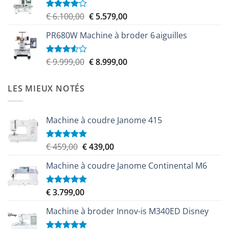
Le
Le
€
6.100,00
€
5.579,00
Note
4.00
sur
prix
prix
5
PR680W Machine à broder 6 aiguilles
initial
actuel
était :
est :
€ 6.100,00.
€ 5.579,00.
Le
Le
€
9.999,00
€
8.999,00
Note
3.50
sur
prix
prix
5
initial
actuel
LES MIEUX NOTÉS
était :
est :
€ 9.999,00.
€ 8.999,00.
Machine à coudre Janome 415
Le
Le
€
459,00
€
439,00
Note
5.00
sur 5
prix
prix
Machine à coudre Janome Continental M6
initial
actuel
était :
est :
€ 459,00.
€ 439,00.
€
3.799,00
Note
5.00
sur 5
Machine à broder Innov-is M340ED Disney