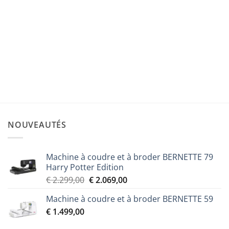
CADRE À BRODER
Kit cadre magnétique M polyvalent 100 x 100 mm
PRVMFMKIT
Le
Le
€
329,00
€
296,00
prix
prix
initial
actuel
était :
est :
€ 329,00.
€ 296,00.
NOUVEAUTÉS
Machine à coudre et à broder BERNETTE 79
Harry Potter Edition
Le
Le
€
2.299,00
€
2.069,00
prix
prix
Machine à coudre et à broder BERNETTE 59
initial
actuel
€
1.499,00
était :
est :
€ 2.299,00.
€ 2.069,00.