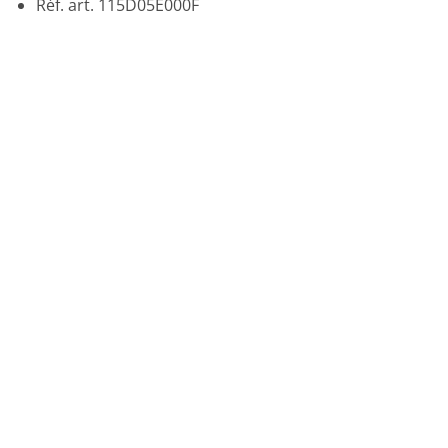
Réf. art. 115D05E000F
Promo !
Ajouter
à la liste
de
souhaits
ACCESSOIRES
Cadre à broder standard 60 x 40 mm PRH60