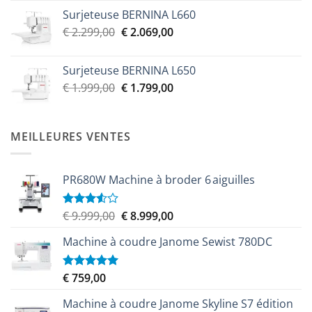
Surjeteuse BERNINA L660
Le
Le
€
2.299,00
€
2.069,00
prix
prix
initial
actuel
Surjeteuse BERNINA L650
était :
est :
Le
Le
€
1.999,00
€
1.799,00
€ 2.299,00.
€ 2.069,00.
prix
prix
initial
actuel
était :
est :
MEILLEURES VENTES
€ 1.999,00.
€ 1.799,00.
PR680W Machine à broder 6 aiguilles
Le
Le
€
9.999,00
€
8.999,00
Note
3.50
sur
prix
prix
5
Machine à coudre Janome Sewist 780DC
initial
actuel
était :
est :
€ 9.999,00.
€ 8.999,00.
€
759,00
Note
5.00
sur 5
Machine à coudre Janome Skyline S7 édition