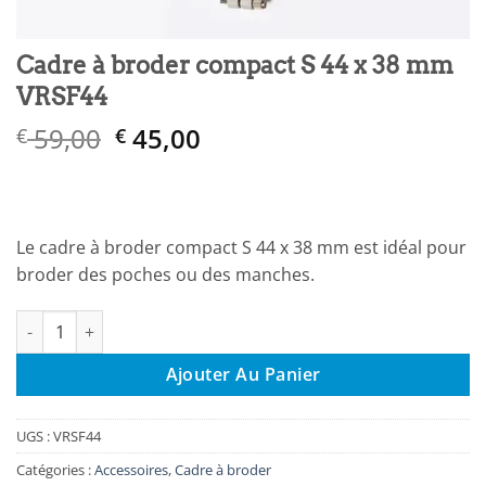
Cadre à broder compact S 44 x 38 mm
VRSF44
Le
Le
59,00
45,00
€
€
prix
prix
initial
actuel
était :
est :
€ 59,00.
€ 45,00.
Le cadre à broder compact S 44 x 38 mm est idéal pour
broder des poches ou des manches.
quantité de Cadre à broder compact S 44 x 38 mm VRSF44
Ajouter Au Panier
UGS :
VRSF44
Catégories :
Accessoires
,
Cadre à broder