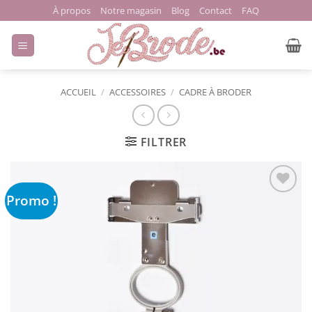
Passer
À propos
Notre magasin
Blog
Contact
FAQ
au
contenu
ACCUEIL
/
ACCESSOIRES
/
CADRE À BRODER
FILTRER
Promo !
Ajouter
à la liste
de
souhaits