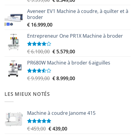
€
9.599,00
€
8.349,00
prix
prix
Aveneer EV1 Machine à coudre, à quilter et à
initial
actuel
broder
était :
est :
€
16.999,00
€ 9.599,00.
€ 8.349,00.
Entrepreneur One PR1X Machine à broder
Le
Le
€
6.100,00
€
5.579,00
Note
4.00
sur
prix
prix
5
PR680W Machine à broder 6 aiguilles
initial
actuel
était :
est :
€ 6.100,00.
€ 5.579,00.
Le
Le
€
9.999,00
€
8.999,00
Note
3.50
sur
prix
prix
5
initial
actuel
LES MIEUX NOTÉS
était :
est :
€ 9.999,00.
€ 8.999,00.
Machine à coudre Janome 415
Le
Le
€
459,00
€
439,00
Note
5.00
sur 5
prix
prix