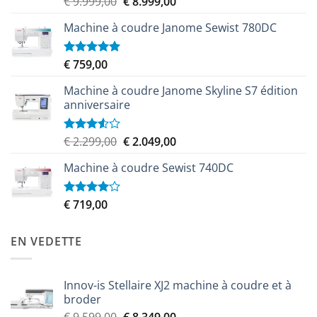
Le
Le
€
9.999,00
€
8.999,00
3.50
sur
prix
prix
5
Machine à coudre Janome Sewist 780DC
initial
actuel
était :
est :
€ 9.999,00.
€ 8.999,00.
€
759,00
Note
5.00
sur 5
Machine à coudre Janome Skyline S7 édition
anniversaire
Le
Le
€
2.299,00
€
2.049,00
Note
3.50
sur
prix
prix
5
Machine à coudre Sewist 740DC
initial
actuel
était :
est :
€ 2.299,00.
€ 2.049,00.
€
719,00
Note
4.00
sur
5
EN VEDETTE
Innov-is Stellaire XJ2 machine à coudre et à
broder
Le
Le