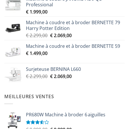
Professional
€
1.999,00
Machine à coudre et à broder BERNETTE 79
Harry Potter Edition
Le
Le
€
2.299,00
€
2.069,00
prix
prix
Machine à coudre et à broder BERNETTE 59
initial
actuel
€
1.499,00
était :
est :
€ 2.299,00.
€ 2.069,00.
Surjeteuse BERNINA L660
Le
Le
€
2.299,00
€
2.069,00
prix
prix
initial
actuel
était :
est :
MEILLEURES VENTES
€ 2.299,00.
€ 2.069,00.
PR680W Machine à broder 6 aiguilles
Note