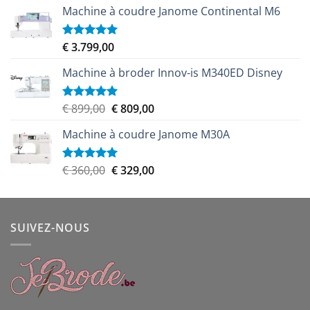
Machine à coudre Janome Continental M6
initial
actuel
était :
est :
€ 459,00.
€ 439,00.
€
3.799,00
Note
5.00
sur 5
Machine à broder Innov-is M340ED Disney
Le
Le
€
899,00
€
809,00
Note
5.00
sur 5
prix
prix
Machine à coudre Janome M30A
initial
actuel
était :
est :
€ 899,00.
€ 809,00.
Le
Le
€
360,00
€
329,00
Note
5.00
sur 5
prix
prix
initial
actuel
était :
est :
SUIVEZ-NOUS
€ 360,00.
€ 329,00.