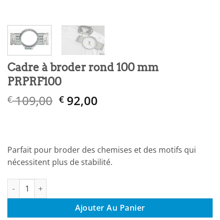
Cadre à broder rond 100 mm
PRPRF100
Le
Le
109,00
92,00
€
€
prix
prix
initial
actuel
était :
est :
€ 109,00.
€ 92,00.
Parfait pour broder des chemises et des motifs qui
nécessitent plus de stabilité.
quantité de Cadre à broder rond 100 mm PRPRF100
Ajouter Au Panier