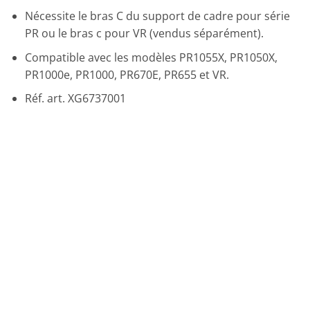
Nécessite le bras C du support de cadre pour série
PR ou le bras c pour VR (vendus séparément).
Compatible avec les modèles PR1055X, PR1050X,
PR1000e, PR1000, PR670E, PR655 et VR.
Réf. art. XG6737001
Promo !
Ajouter
à la liste
de
souhaits