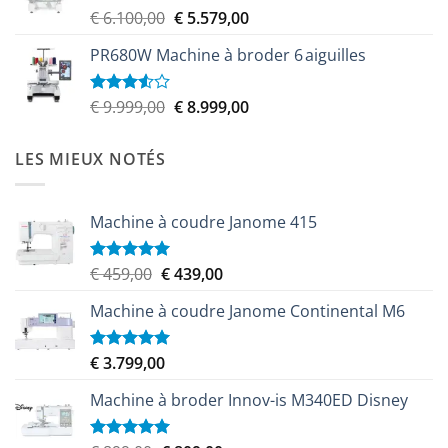
Le
Le
€
6.100,00
€
5.579,00
Note
4.00
sur
prix
prix
5
PR680W Machine à broder 6 aiguilles
initial
actuel
était :
est :
€ 6.100,00.
€ 5.579,00.
Le
Le
€
9.999,00
€
8.999,00
Note
3.50
sur
prix
prix
5
initial
actuel
LES MIEUX NOTÉS
était :
est :
€ 9.999,00.
€ 8.999,00.
Machine à coudre Janome 415
Le
Le
€
459,00
€
439,00
Note
5.00
sur 5
prix
prix
Machine à coudre Janome Continental M6
initial
actuel
était :
est :
€ 459,00.
€ 439,00.
€
3.799,00
Note
5.00
sur 5
Machine à broder Innov-is M340ED Disney