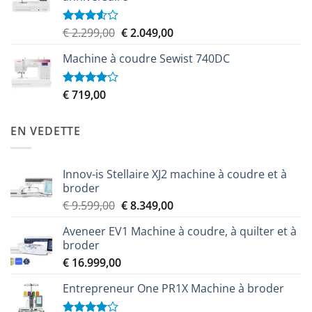
Le
Le
€
2.299,00
€
2.049,00
Note
3.50
sur
prix
prix
5
Machine à coudre Sewist 740DC
initial
actuel
était :
est :
€ 2.299,00.
€ 2.049,00.
€
719,00
Note
4.00
sur
5
EN VEDETTE
Innov-is Stellaire XJ2 machine à coudre et à
broder
Le
Le
€
9.599,00
€
8.349,00
prix
prix
Aveneer EV1 Machine à coudre, à quilter et à
initial
actuel
broder
était :
est :
€
16.999,00
€ 9.599,00.
€ 8.349,00.
Entrepreneur One PR1X Machine à broder