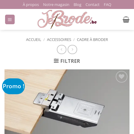
Passer
À propos
Notre magasin
Blog
Contact
FAQ
au
contenu
ACCUEIL
/
ACCESSOIRES
/
CADRE À BRODER
FILTRER
Promo !
Ajouter
à la liste
de
souhaits