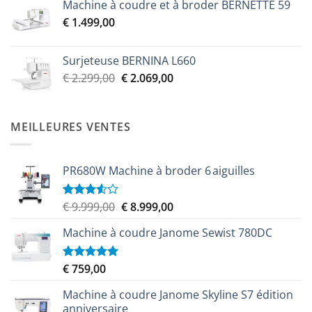
Machine à coudre et à broder BERNETTE 59
initial
actuel
€
1.499,00
était :
est :
€ 2.299,00.
€ 2.069,00.
Surjeteuse BERNINA L660
Le
Le
€
2.299,00
€
2.069,00
prix
prix
initial
actuel
était :
est :
MEILLEURES VENTES
€ 2.299,00.
€ 2.069,00.
PR680W Machine à broder 6 aiguilles
Le
Le
€
9.999,00
€
8.999,00
Note
3.50
sur
prix
prix
5
Machine à coudre Janome Sewist 780DC
initial
actuel
était :
est :
€ 9.999,00.
€ 8.999,00.
€
759,00
Note
5.00
sur 5
Machine à coudre Janome Skyline S7 édition
anniversaire