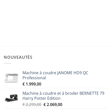
CADRE À BRODER
Kit cadre magnétique M polyvalent 100 x 100 mm
PRVMFMKIT
Le
Le
€
329,00
€
296,00
prix
prix
initial
actuel
était :
est :
€ 329,00.
€ 296,00.
NOUVEAUTÉS
Machine à coudre JANOME HD9 QC
Professional
€
1.999,00
Machine à coudre et à broder BERNETTE 79
Harry Potter Edition
Le
Le
€
2.299,00
€
2.069,00
prix
prix