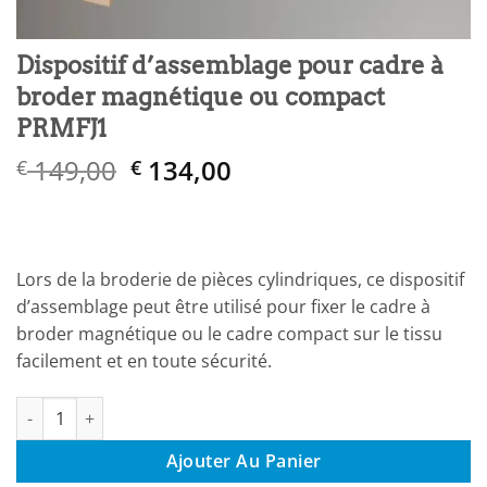
Dispositif d’assemblage pour cadre à
broder magnétique ou compact
PRMFJ1
Le
Le
149,00
134,00
€
€
prix
prix
initial
actuel
était :
est :
€ 149,00.
€ 134,00.
Lors de la broderie de pièces cylindriques, ce dispositif
d’assemblage peut être utilisé pour fixer le cadre à
broder magnétique ou le cadre compact sur le tissu
facilement et en toute sécurité.
quantité de Dispositif d’assemblage pour cadre à broder mag
Ajouter Au Panier