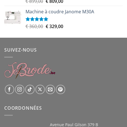
Le
Le
€
899,00
€
809,00
Note
5.00
sur 5
prix
prix
Machine à coudre Janome M30A
initial
actuel
était :
est :
€ 899,00.
€ 809,00.
Le
Le
€
360,00
€
329,00
Note
5.00
sur 5
prix
prix
initial
actuel
était :
est :
SUIVEZ-NOUS
€ 360,00.
€ 329,00.
COORDONNÉES
Avenue Paul Gilson 379 B