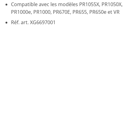
Compatible avec les modèles PR1055X, PR1050X,
PR1000e, PR1000, PR670E, PR655, PR650e et VR
Réf. art. XG6697001
Promo !
Ajouter
à la liste
de
souhaits