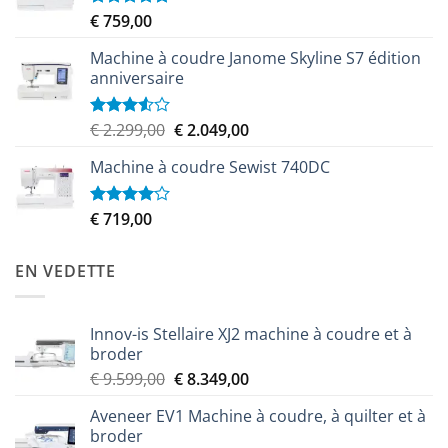
€ 9.999,00.
€ 8.999,00.
€
759,00
Note
5.00
sur 5
Machine à coudre Janome Skyline S7 édition
anniversaire
Le
Le
€
2.299,00
€
2.049,00
Note
3.50
sur
prix
prix
5
Machine à coudre Sewist 740DC
initial
actuel
était :
est :
€ 2.299,00.
€ 2.049,00.
€
719,00
Note
4.00
sur
5
EN VEDETTE
Innov-is Stellaire XJ2 machine à coudre et à
broder
Le
Le
€
9.599,00
€
8.349,00
prix
prix
Aveneer EV1 Machine à coudre, à quilter et à
initial
actuel
broder
était :
est :