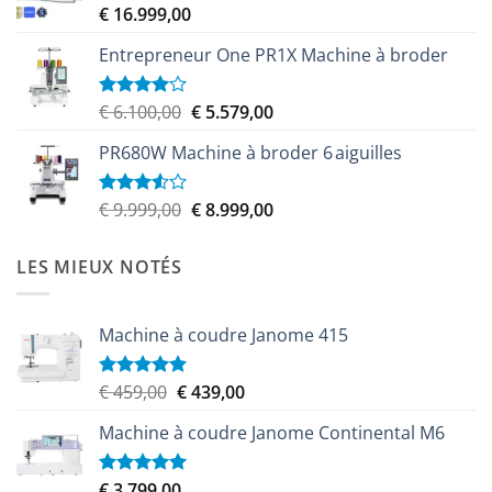
€
16.999,00
€ 9.599,00.
€ 8.349,00.
Entrepreneur One PR1X Machine à broder
Le
Le
€
6.100,00
€
5.579,00
Note
4.00
sur
prix
prix
5
PR680W Machine à broder 6 aiguilles
initial
actuel
était :
est :
€ 6.100,00.
€ 5.579,00.
Le
Le
€
9.999,00
€
8.999,00
Note
3.50
sur
prix
prix
5
initial
actuel
LES MIEUX NOTÉS
était :
est :
€ 9.999,00.
€ 8.999,00.
Machine à coudre Janome 415
Le
Le
€
459,00
€
439,00
Note
5.00
sur 5
prix
prix
Machine à coudre Janome Continental M6
initial
actuel
était :
est :
€ 459,00.
€ 439,00.
€
3.799,00
Note
5.00