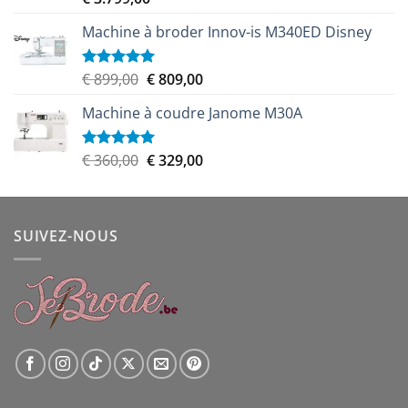
sur 5
Machine à broder Innov-is M340ED Disney
Le
Le
€
899,00
€
809,00
Note
5.00
sur 5
prix
prix
Machine à coudre Janome M30A
initial
actuel
était :
est :
€ 899,00.
€ 809,00.
Le
Le
€
360,00
€
329,00
Note
5.00
sur 5
prix
prix
initial
actuel
était :
est :
SUIVEZ-NOUS
€ 360,00.
€ 329,00.