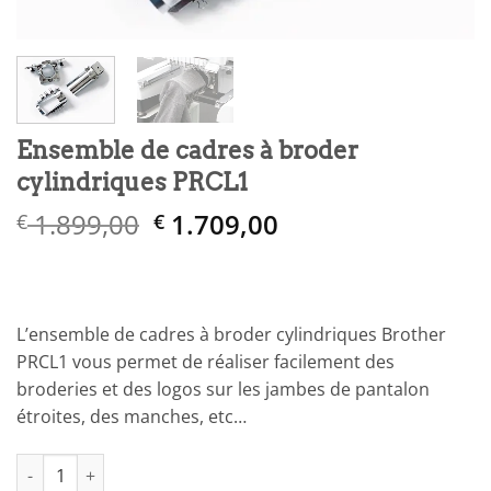
Ensemble de cadres à broder
cylindriques PRCL1
Le
Le
1.899,00
1.709,00
€
€
prix
prix
initial
actuel
était :
est :
€ 1.899,00.
€ 1.709,00.
L’ensemble de cadres à broder cylindriques Brother
PRCL1 vous permet de réaliser facilement des
broderies et des logos sur les jambes de pantalon
étroites, des manches, etc…
quantité de Ensemble de cadres à broder cylindriques PRCL1