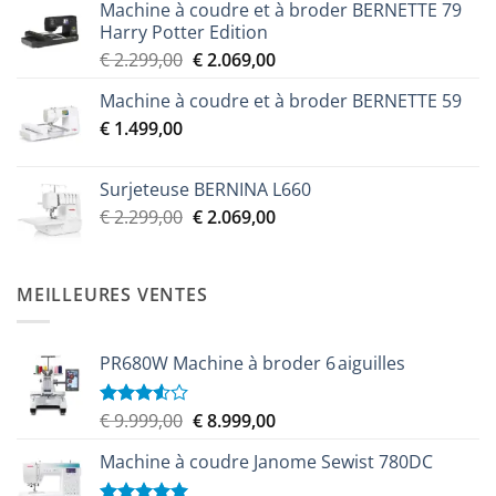
Machine à coudre et à broder BERNETTE 79
Harry Potter Edition
Le
Le
€
2.299,00
€
2.069,00
prix
prix
Machine à coudre et à broder BERNETTE 59
initial
actuel
€
1.499,00
était :
est :
€ 2.299,00.
€ 2.069,00.
Surjeteuse BERNINA L660
Le
Le
€
2.299,00
€
2.069,00
prix
prix
initial
actuel
était :
est :
MEILLEURES VENTES
€ 2.299,00.
€ 2.069,00.
PR680W Machine à broder 6 aiguilles
Le
Le
€
9.999,00
€
8.999,00
Note
3.50
sur
prix
prix
5
Machine à coudre Janome Sewist 780DC
initial
actuel
était :
est :