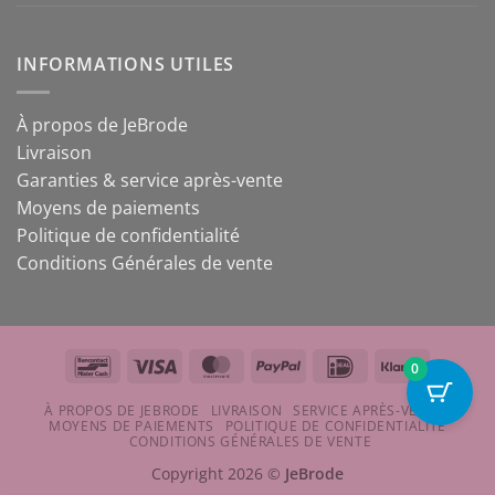
INFORMATIONS UTILES
À propos de JeBrode
Livraison
Garanties & service après-vente
Moyens de paiements
Politique de confidentialité
Conditions Générales de vente
Bancontact
Visa
MasterCard
PayPal
IDeal
Klarna
0
À PROPOS DE JEBRODE
LIVRAISON
SERVICE APRÈS-VENTE
MOYENS DE PAIEMENTS
POLITIQUE DE CONFIDENTIALITÉ
CONDITIONS GÉNÉRALES DE VENTE
Copyright 2026 ©
JeBrode