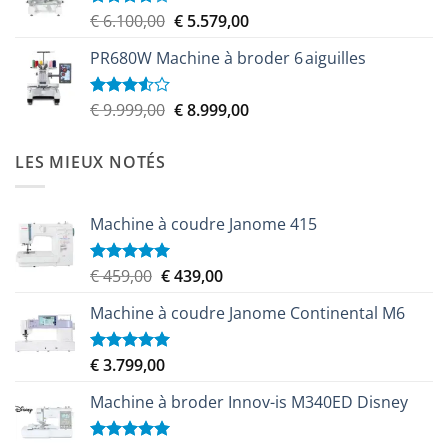
Le
Le
€
6.100,00
€
5.579,00
Note
4.00
sur
prix
prix
5
PR680W Machine à broder 6 aiguilles
initial
actuel
était :
est :
€ 6.100,00.
€ 5.579,00.
Le
Le
€
9.999,00
€
8.999,00
Note
3.50
sur
prix
prix
5
initial
actuel
LES MIEUX NOTÉS
était :
est :
€ 9.999,00.
€ 8.999,00.
Machine à coudre Janome 415
Le
Le
€
459,00
€
439,00
Note
5.00
sur 5
prix
prix
Machine à coudre Janome Continental M6
initial
actuel
était :
est :
€ 459,00.
€ 439,00.
€
3.799,00
Note
5.00
sur 5
Machine à broder Innov-is M340ED Disney