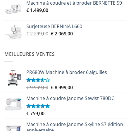
Machine à coudre et à broder BERNETTE 59
initial
actuel
€
1.499,00
était :
est :
€ 2.299,00.
€ 2.069,00.
Surjeteuse BERNINA L660
Le
Le
€
2.299,00
€
2.069,00
prix
prix
initial
actuel
était :
est :
MEILLEURES VENTES
€ 2.299,00.
€ 2.069,00.
PR680W Machine à broder 6 aiguilles
Le
Le
€
9.999,00
€
8.999,00
Note
3.50
sur
prix
prix
5
Machine à coudre Janome Sewist 780DC
initial
actuel
était :
est :
€ 9.999,00.
€ 8.999,00.
€
759,00
Note
5.00
sur 5
Machine à coudre Janome Skyline S7 édition
anniversaire