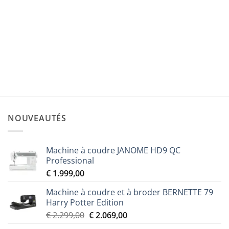
ACCESSOIRES
Pied de broderie avec pointeur lumineux LED Brother
FLED1
Le
Le
€
199,00
€
179,00
prix
prix
initial
actuel
était :
est :
€ 199,00.
€ 179,00.
NOUVEAUTÉS
Machine à coudre JANOME HD9 QC
Professional
€
1.999,00
Machine à coudre et à broder BERNETTE 79
Harry Potter Edition
Le
Le
€
2.299,00
€
2.069,00
prix
prix