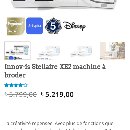
Innov-is Stellaire XE2 machine à
broder
Le
Le
5.799,00
5.219,00
Noté
2
4
€
€
sur 5
prix
prix
basé sur
initial
actuel
notations
client
était :
est :
€ 5.799,00.
€ 5.219,00.
La créativité repensée. Avec plus de fonctions que