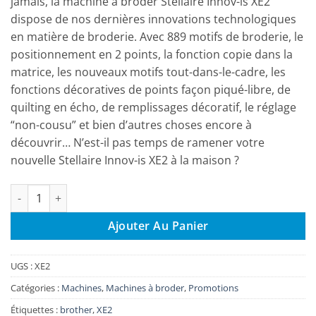
jamais, la machine à broder Stellaire Innov-is XE2
dispose de nos dernières innovations technologiques
en matière de broderie. Avec 889 motifs de broderie, le
positionnement en 2 points, la fonction copie dans la
matrice, les nouveaux motifs tout-dans-le-cadre, les
fonctions décoratives de points façon piqué-libre, de
quilting en écho, de remplissages décoratif, le réglage
“non-cousu” et bien d’autres choses encore à
découvrir… N’est-il pas temps de ramener votre
nouvelle Stellaire Innov-is XE2 à la maison ?
quantité de Innov-is Stellaire XE2 machine à broder
Ajouter Au Panier
UGS :
XE2
Catégories :
Machines
,
Machines à broder
,
Promotions
Étiquettes :
brother
,
XE2