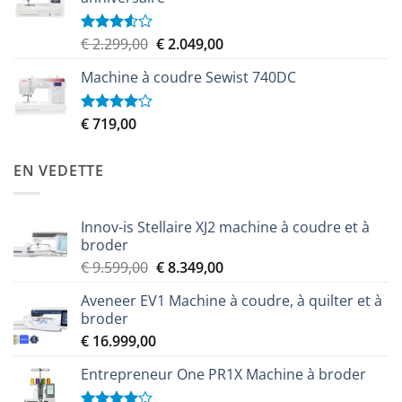
Le
Le
€
2.299,00
€
2.049,00
Note
3.50
sur
prix
prix
5
Machine à coudre Sewist 740DC
initial
actuel
était :
est :
€ 2.299,00.
€ 2.049,00.
€
719,00
Note
4.00
sur
5
EN VEDETTE
Innov-is Stellaire XJ2 machine à coudre et à
broder
Le
Le
€
9.599,00
€
8.349,00
prix
prix
Aveneer EV1 Machine à coudre, à quilter et à
initial
actuel
broder
était :
est :
€
16.999,00
€ 9.599,00.
€ 8.349,00.
Entrepreneur One PR1X Machine à broder