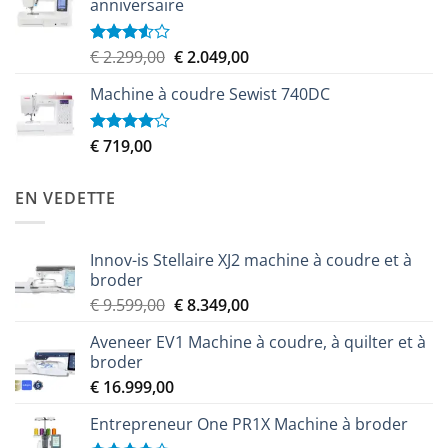
anniversaire
Le
Le
€
2.299,00
€
2.049,00
Note
3.50
sur
prix
prix
5
Machine à coudre Sewist 740DC
initial
actuel
était :
est :
€ 2.299,00.
€ 2.049,00.
€
719,00
Note
4.00
sur
5
EN VEDETTE
Innov-is Stellaire XJ2 machine à coudre et à
broder
Le
Le
€
9.599,00
€
8.349,00
prix
prix
Aveneer EV1 Machine à coudre, à quilter et à
initial
actuel
broder
était :
est :
€
16.999,00
€ 9.599,00.
€ 8.349,00.
Entrepreneur One PR1X Machine à broder