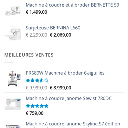
prix
prix
Machine à coudre et à broder BERNETTE 59
initial
actuel
€
1.499,00
était :
est :
€ 2.299,00.
€ 2.069,00.
Surjeteuse BERNINA L660
Le
Le
€
2.299,00
€
2.069,00
prix
prix
initial
actuel
était :
est :
MEILLEURES VENTES
€ 2.299,00.
€ 2.069,00.
PR680W Machine à broder 6 aiguilles
Le
Le
€
9.999,00
€
8.999,00
Note
3.50
sur
prix
prix
5
Machine à coudre Janome Sewist 780DC
initial
actuel
était :
est :
€ 9.999,00.
€ 8.999,00.
€
759,00
Note
5.00
sur 5
Machine à coudre Janome Skyline S7 édition