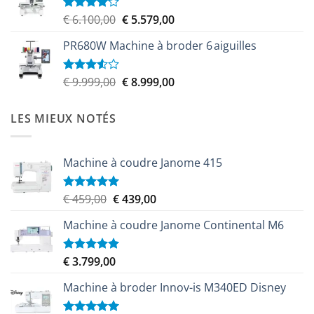
Le
Le
€
6.100,00
€
5.579,00
Note
4.00
sur
prix
prix
5
PR680W Machine à broder 6 aiguilles
initial
actuel
était :
est :
€ 6.100,00.
€ 5.579,00.
Le
Le
€
9.999,00
€
8.999,00
Note
3.50
sur
prix
prix
5
initial
actuel
LES MIEUX NOTÉS
était :
est :
€ 9.999,00.
€ 8.999,00.
Machine à coudre Janome 415
Le
Le
€
459,00
€
439,00
Note
5.00
sur 5
prix
prix
Machine à coudre Janome Continental M6
initial
actuel
était :
est :
€ 459,00.
€ 439,00.
€
3.799,00
Note
5.00
sur 5
Machine à broder Innov-is M340ED Disney