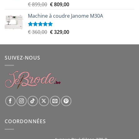
Le
Le
€
899,00
€
809,00
Note
5.00
sur 5
prix
prix
Machine à coudre Janome M30A
initial
actuel
était :
est :
€ 899,00.
€ 809,00.
Le
Le
€
360,00
€
329,00
Note
5.00
sur 5
prix
prix
initial
actuel
était :
est :
SUIVEZ-NOUS
€ 360,00.
€ 329,00.
COORDONNÉES