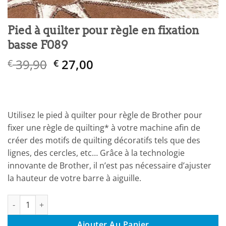
Pied à quilter pour règle en fixation
basse F089
Le
Le
39,90
27,00
€
€
prix
prix
initial
actuel
était :
est :
€ 39,90.
€ 27,00.
Utilisez le pied à quilter pour règle de Brother pour
fixer une règle de quilting* à votre machine afin de
créer des motifs de quilting décoratifs tels que des
lignes, des cercles, etc… Grâce à la technologie
innovante de Brother, il n’est pas nécessaire d’ajuster
la hauteur de votre barre à aiguille.
quantité de Pied à quilter pour règle en fixation basse F089
Ajouter Au Panier