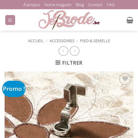
Passer
À propos
Notre magasin
Blog
Contact
FAQ
au
contenu
ACCUEIL
/
ACCESSOIRES
/
PIED & SEMELLE
FILTRER
Promo !
Ajouter
à la liste
de
souhaits