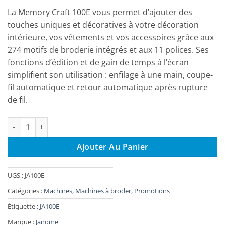
€ 1.199,00.
€ 999,00.
La Memory Craft 100E vous permet d’ajouter des
touches uniques et décoratives à votre décoration
intérieure, vos vêtements et vos accessoires grâce aux
274 motifs de broderie intégrés et aux 11 polices. Ses
fonctions d’édition et de gain de temps à l’écran
simplifient son utilisation : enfilage à une main, coupe-
fil automatique et retour automatique après rupture
de fil.
quantité de Machine à broder JANOME Memory Craft 100E
Ajouter Au Panier
UGS :
JA100E
Catégories :
Machines
,
Machines à broder
,
Promotions
Étiquette :
JA100E
Marque :
Janome