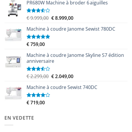
PR680W Machine à broder 6 aiguilles
Le
Le
€
9.999,00
€
8.999,00
Note
3.50
sur
prix
prix
5
Machine à coudre Janome Sewist 780DC
initial
actuel
était :
est :
€ 9.999,00.
€ 8.999,00.
€
759,00
Note
5.00
sur 5
Machine à coudre Janome Skyline S7 édition
anniversaire
Le
Le
€
2.299,00
€
2.049,00
Note
3.50
sur
prix
prix
5
Machine à coudre Sewist 740DC
initial
actuel
était :
est :
€ 2.299,00.
€ 2.049,00.
€
719,00
Note
4.00
sur
5
EN VEDETTE