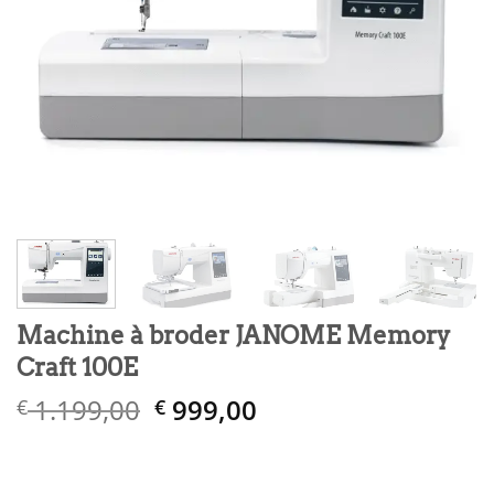
Machine à broder JANOME Memory
Craft 100E
Le
Le
1.199,00
999,00
€
€
prix
prix
initial
actuel
était :
est :