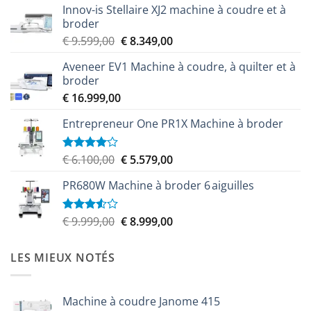
Innov-is Stellaire XJ2 machine à coudre et à
broder
Le
Le
€
9.599,00
€
8.349,00
prix
prix
Aveneer EV1 Machine à coudre, à quilter et à
initial
actuel
broder
était :
est :
€
16.999,00
€ 9.599,00.
€ 8.349,00.
Entrepreneur One PR1X Machine à broder
Le
Le
€
6.100,00
€
5.579,00
Note
4.00
sur
prix
prix
5
PR680W Machine à broder 6 aiguilles
initial
actuel
était :
est :
€ 6.100,00.
€ 5.579,00.
Le
Le
€
9.999,00
€
8.999,00
Note
3.50
sur
prix
prix
5
initial
actuel
LES MIEUX NOTÉS
était :
est :
€ 9.999,00.
€ 8.999,00.
Machine à coudre Janome 415