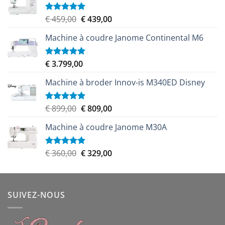
Le
Le
€
459,00
€
439,00
Note
5.00
sur 5
prix
prix
Machine à coudre Janome Continental M6
initial
actuel
était :
est :
€ 459,00.
€ 439,00.
€
3.799,00
Note
5.00
sur 5
Machine à broder Innov-is M340ED Disney
Le
Le
€
899,00
€
809,00
Note
5.00
sur 5
prix
prix
Machine à coudre Janome M30A
initial
actuel
était :
est :
€ 899,00.
€ 809,00.
Le
Le
€
360,00
€
329,00
Note
5.00
sur 5
prix
prix
initial
actuel
était :
est :
SUIVEZ-NOUS
€ 360,00.
€ 329,00.