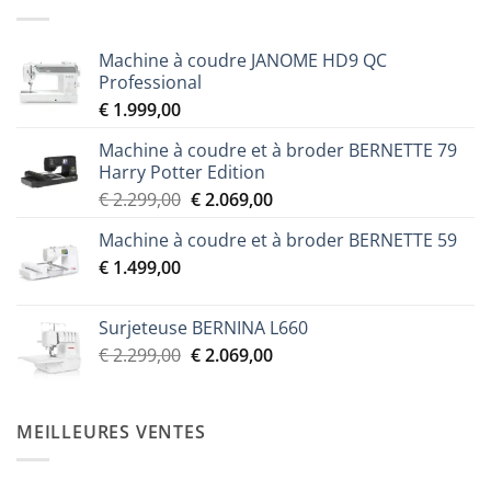
Machine à coudre JANOME HD9 QC
Professional
€
1.999,00
Machine à coudre et à broder BERNETTE 79
Harry Potter Edition
Le
Le
€
2.299,00
€
2.069,00
prix
prix
Machine à coudre et à broder BERNETTE 59
initial
actuel
€
1.499,00
était :
est :
€ 2.299,00.
€ 2.069,00.
Surjeteuse BERNINA L660
Le
Le
€
2.299,00
€
2.069,00
prix
prix
initial
actuel
était :
est :
MEILLEURES VENTES
€ 2.299,00.
€ 2.069,00.