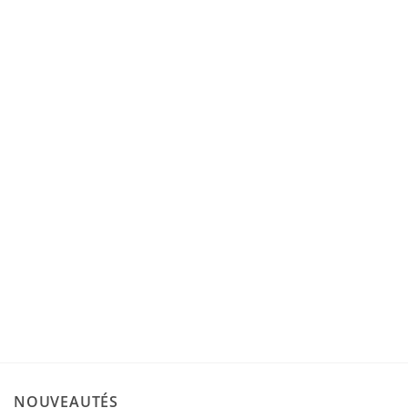
Ajouter
Nouveau
à la liste
de
souhaits
ACCESSOIRES
Table d’extension Janome MC1000 et MC100E
€
109,00
NOUVEAUTÉS