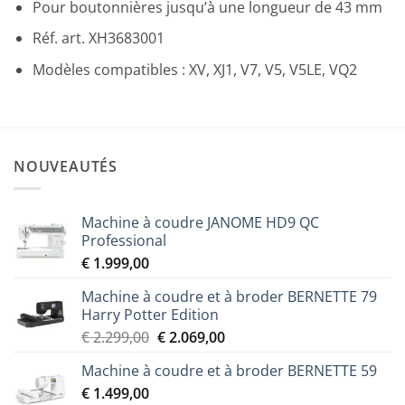
Pour boutonnières jusqu’à une longueur de 43 mm
Réf. art. XH3683001
Modèles compatibles : XV, XJ1, V7, V5, V5LE, VQ2
NOUVEAUTÉS
Machine à coudre JANOME HD9 QC
Professional
€
1.999,00
Machine à coudre et à broder BERNETTE 79
Harry Potter Edition
Le
Le
€
2.299,00
€
2.069,00
prix
prix
Machine à coudre et à broder BERNETTE 59
initial
actuel
€
1.499,00
était :
est :