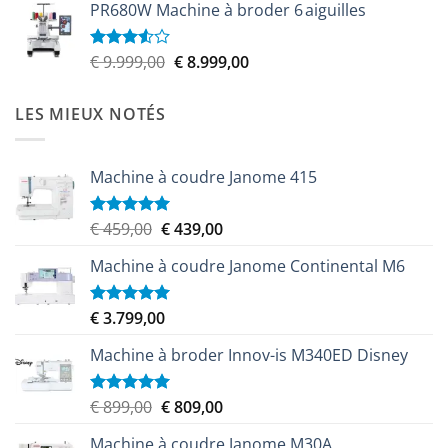
5
PR680W Machine à broder 6 aiguilles
initial
actuel
était :
est :
€ 6.100,00.
€ 5.579,00.
Le
Le
€
9.999,00
€
8.999,00
Note
3.50
sur
prix
prix
5
initial
actuel
LES MIEUX NOTÉS
était :
est :
€ 9.999,00.
€ 8.999,00.
Machine à coudre Janome 415
Le
Le
€
459,00
€
439,00
Note
5.00
sur 5
prix
prix
Machine à coudre Janome Continental M6
initial
actuel
était :
est :
€ 459,00.
€ 439,00.
€
3.799,00
Note
5.00
sur 5
Machine à broder Innov-is M340ED Disney
Le
Le
€
899,00
€
809,00
Note
5.00
sur 5
prix
prix
Machine à coudre Janome M30A
initial
actuel