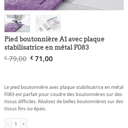
Pied boutonnière A1 avec plaque
stabilisatrice en métal F083
Le
Le
79,00
71,00
€
€
prix
prix
initial
actuel
était :
est :
€ 79,00.
€ 71,00.
Le pied boutonnière avec plaque stabilisatrice en métal
F083 est parfait pour coudre des boutonnières sur des
tissus difficiles. Réalisez de belles boutonnières sur des
tissus fins ou épais.
quantité de Pied boutonnière A1 avec plaque stabilisatrice en 