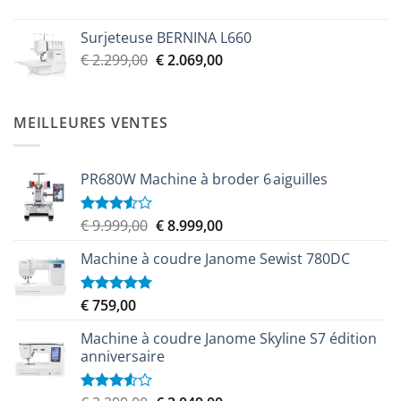
€ 2.299,00.
€ 2.069,00.
Surjeteuse BERNINA L660
Le
Le
€
2.299,00
€
2.069,00
prix
prix
initial
actuel
était :
est :
MEILLEURES VENTES
€ 2.299,00.
€ 2.069,00.
PR680W Machine à broder 6 aiguilles
Le
Le
€
9.999,00
€
8.999,00
Note
3.50
sur
prix
prix
5
Machine à coudre Janome Sewist 780DC
initial
actuel
était :
est :
€ 9.999,00.
€ 8.999,00.
€
759,00
Note
5.00
sur 5
Machine à coudre Janome Skyline S7 édition
anniversaire
Note