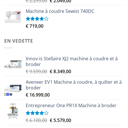
Le
Le
€
2.299,00
€
2.049,00
3.50
sur
prix
prix
5
Machine à coudre Sewist 740DC
initial
actuel
était :
est :
€ 2.299,00.
€ 2.049,00.
€
719,00
Note
4.00
sur
5
EN VEDETTE
Innov-is Stellaire XJ2 machine à coudre et à
broder
Le
Le
€
9.599,00
€
8.349,00
prix
prix
Aveneer EV1 Machine à coudre, à quilter et à
initial
actuel
broder
était :
est :
€
16.999,00
€ 9.599,00.
€ 8.349,00.
Entrepreneur One PR1X Machine à broder
Le
Le
€
6.100,00
€
5.579,00
Note
4.00
sur
prix
prix