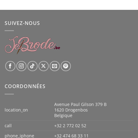
sur 5
prix
prix
initial
actuel
était :
est :
SUIVEZ-NOUS
€ 360,00.
€ 329,00.
COORDONNÉES
Avenue Paul Gilson 379 B
location_on
1620 Drogenbos
Belgique
call
+32 2 772 02 52
phone_iphone
+32 474 68 33 11