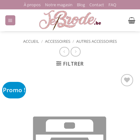
Passer
À propos
Notre magasin
Blog
Contact
FAQ
au
contenu
ACCUEIL
/
ACCESSOIRES
/
AUTRES ACCESSOIRES
FILTRER
Promo !
Ajouter
à la liste
de
souhaits