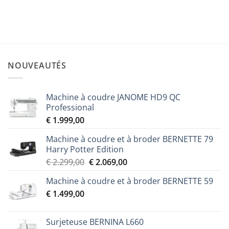
PRVMFLKIT
Le
Le
€
369,00
€
332,00
prix
prix
initial
actuel
était :
est :
€ 369,00.
€ 332,00.
NOUVEAUTÉS
Machine à coudre JANOME HD9 QC
Professional
€
1.999,00
Machine à coudre et à broder BERNETTE 79
Harry Potter Edition
Le
Le
€
2.299,00
€
2.069,00
prix
prix
Machine à coudre et à broder BERNETTE 59
initial
actuel
€
1.499,00
était :
est :
€ 2.299,00.
€ 2.069,00.
Surjeteuse BERNINA L660