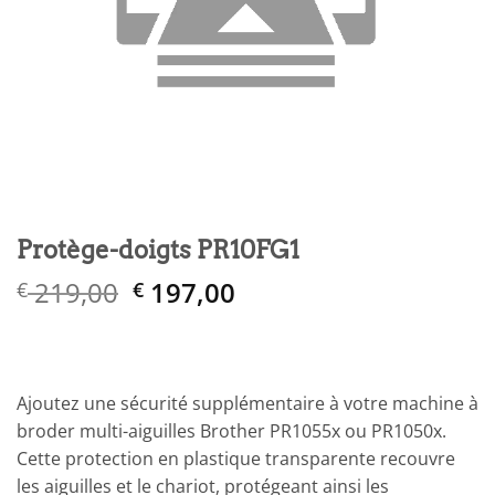
Protège-doigts PR10FG1
Le
Le
219,00
197,00
€
€
prix
prix
initial
actuel
était :
est :
€ 219,00.
€ 197,00.
Ajoutez une sécurité supplémentaire à votre machine à
broder multi-aiguilles Brother PR1055x ou PR1050x.
Cette protection en plastique transparente recouvre
les aiguilles et le chariot, protégeant ainsi les