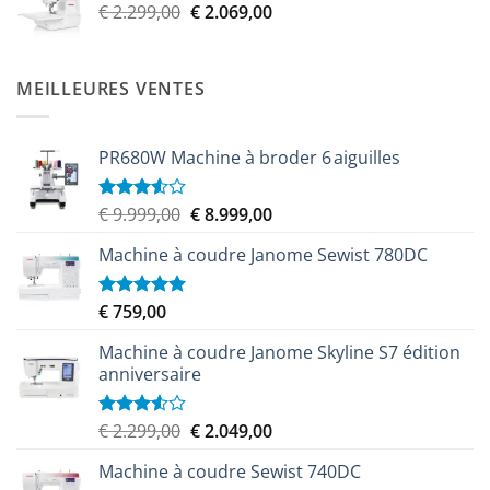
Le
Le
€
2.299,00
€
2.069,00
prix
prix
initial
actuel
était :
est :
MEILLEURES VENTES
€ 2.299,00.
€ 2.069,00.
PR680W Machine à broder 6 aiguilles
Le
Le
€
9.999,00
€
8.999,00
Note
3.50
sur
prix
prix
5
Machine à coudre Janome Sewist 780DC
initial
actuel
était :
est :
€ 9.999,00.
€ 8.999,00.
€
759,00
Note
5.00
sur 5
Machine à coudre Janome Skyline S7 édition
anniversaire
Le
Le
€
2.299,00
€
2.049,00
Note
3.50
sur
prix
prix
5
Machine à coudre Sewist 740DC
initial
actuel