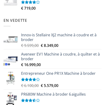
était :
est :
€ 2.299,00.
€ 2.049,00.
€
719,00
Note
4.00
sur
5
EN VEDETTE
Innov-is Stellaire XJ2 machine à coudre et à
broder
Le
Le
€
9.599,00
€
8.349,00
prix
prix
Aveneer EV1 Machine à coudre, à quilter et à
initial
actuel
broder
était :
est :
€
16.999,00
€ 9.599,00.
€ 8.349,00.
Entrepreneur One PR1X Machine à broder
Le
Le
€
6.100,00
€
5.579,00
Note
4.00
sur
prix
prix
5
PR680W Machine à broder 6 aiguilles
initial
actuel
était :
est :