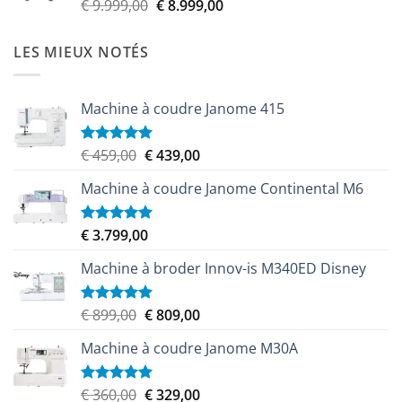
€ 6.100,00.
€ 5.579,00.
Le
Le
€
9.999,00
€
8.999,00
Note
3.50
sur
prix
prix
5
initial
actuel
LES MIEUX NOTÉS
était :
est :
€ 9.999,00.
€ 8.999,00.
Machine à coudre Janome 415
Le
Le
€
459,00
€
439,00
Note
5.00
sur 5
prix
prix
Machine à coudre Janome Continental M6
initial
actuel
était :
est :
€ 459,00.
€ 439,00.
€
3.799,00
Note
5.00
sur 5
Machine à broder Innov-is M340ED Disney
Le
Le
€
899,00
€
809,00
Note
5.00
sur 5
prix
prix
Machine à coudre Janome M30A
initial
actuel
était :
est :
€ 899,00.
€ 809,00.
Le
Le
€
360,00
€
329,00
Note
5.00