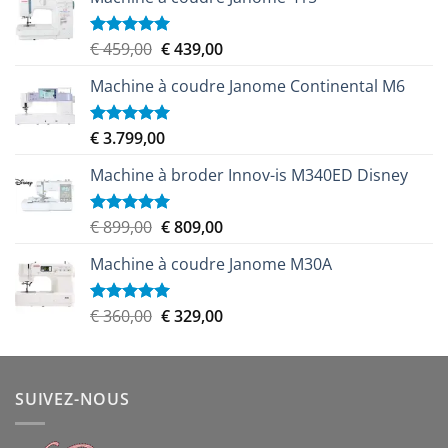
Le
Le
€
459,00
€
439,00
Note
5.00
sur 5
prix
prix
Machine à coudre Janome Continental M6
initial
actuel
était :
est :
€ 459,00.
€ 439,00.
€
3.799,00
Note
5.00
sur 5
Machine à broder Innov-is M340ED Disney
Le
Le
€
899,00
€
809,00
Note
5.00
sur 5
prix
prix
Machine à coudre Janome M30A
initial
actuel
était :
est :
€ 899,00.
€ 809,00.
Le
Le
€
360,00
€
329,00
Note
5.00
sur 5
prix
prix
initial
actuel
était :
est :
SUIVEZ-NOUS
€ 360,00.
€ 329,00.