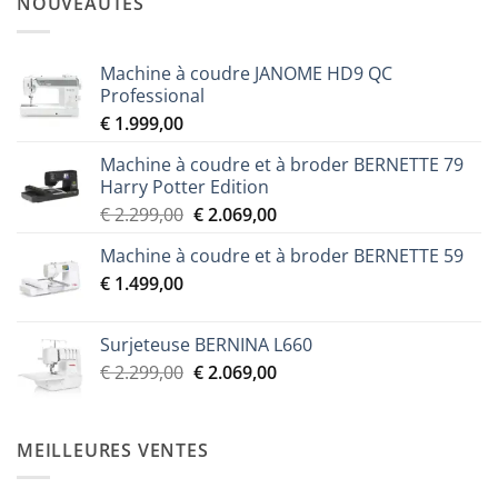
NOUVEAUTÉS
Machine à coudre JANOME HD9 QC
Professional
€
1.999,00
Machine à coudre et à broder BERNETTE 79
Harry Potter Edition
Le
Le
€
2.299,00
€
2.069,00
prix
prix
Machine à coudre et à broder BERNETTE 59
initial
actuel
€
1.499,00
était :
est :
€ 2.299,00.
€ 2.069,00.
Surjeteuse BERNINA L660
Le
Le
€
2.299,00
€
2.069,00
prix
prix
initial
actuel
était :
est :
MEILLEURES VENTES
€ 2.299,00.
€ 2.069,00.