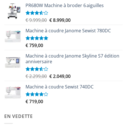
PR680W Machine à broder 6 aiguilles
Le
Le
€
9.999,00
€
8.999,00
Note
3.50
sur
prix
prix
5
Machine à coudre Janome Sewist 780DC
initial
actuel
était :
est :
€ 9.999,00.
€ 8.999,00.
€
759,00
Note
5.00
sur 5
Machine à coudre Janome Skyline S7 édition
anniversaire
Le
Le
€
2.299,00
€
2.049,00
Note
3.50
sur
prix
prix
5
Machine à coudre Sewist 740DC
initial
actuel
était :
est :
€ 2.299,00.
€ 2.049,00.
€
719,00
Note
4.00
sur
5
EN VEDETTE