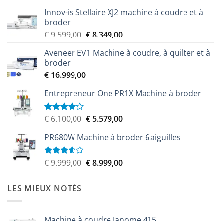
Innov-is Stellaire XJ2 machine à coudre et à
broder
Le
Le
€
9.599,00
€
8.349,00
prix
prix
Aveneer EV1 Machine à coudre, à quilter et à
initial
actuel
broder
était :
est :
€
16.999,00
€ 9.599,00.
€ 8.349,00.
Entrepreneur One PR1X Machine à broder
Le
Le
€
6.100,00
€
5.579,00
Note
4.00
sur
prix
prix
5
PR680W Machine à broder 6 aiguilles
initial
actuel
était :
est :
€ 6.100,00.
€ 5.579,00.
Le
Le
€
9.999,00
€
8.999,00
Note
3.50
sur
prix
prix
5
initial
actuel
LES MIEUX NOTÉS
était :
est :
€ 9.999,00.
€ 8.999,00.
Machine à coudre Janome 415