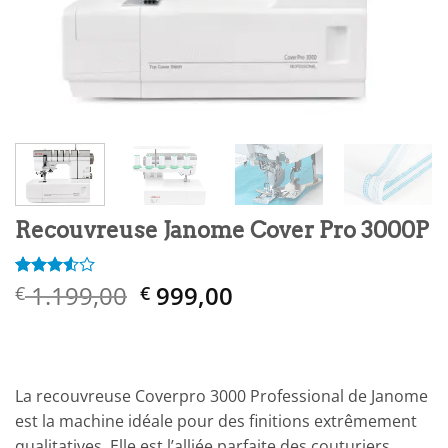
Recouvreuse Janome Cover Pro 3000P
Le
Le
1.199,00
999,00
Noté
2
€
€
3.5
sur
prix
prix
5 basé
initial
actuel
sur
notations
était :
est :
client
€ 1.199,00.
€ 999,00.
La recouvreuse Coverpro 3000 Professional de Janome
est la machine idéale pour des finitions extrêmement
qualitatives. Elle est l’alliée parfaite des couturiers