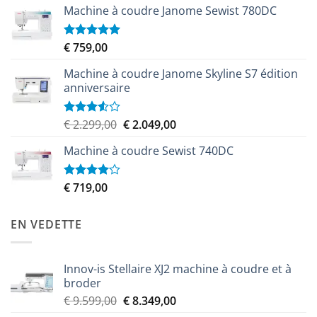
5
Machine à coudre Janome Sewist 780DC
initial
actuel
était :
est :
€ 9.999,00.
€ 8.999,00.
€
759,00
Note
5.00
sur 5
Machine à coudre Janome Skyline S7 édition
anniversaire
Le
Le
€
2.299,00
€
2.049,00
Note
3.50
sur
prix
prix
5
Machine à coudre Sewist 740DC
initial
actuel
était :
est :
€ 2.299,00.
€ 2.049,00.
€
719,00
Note
4.00
sur
5
EN VEDETTE
Innov-is Stellaire XJ2 machine à coudre et à
broder
Le
Le
€
9.599,00
€
8.349,00
prix
prix