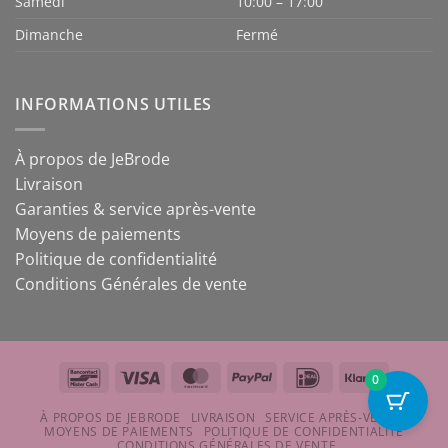
Samedi
10:00 – 17:00
Dimanche
Fermé
INFORMATIONS UTILES
À propos de JeBrode
Livraison
Garanties & service après-vente
Moyens de paiements
Politique de confidentialité
Conditions Générales de vente
Bancontact
Visa
MasterCard
PayPal
IDeal
Klarna
0
À PROPOS DE JEBRODE
LIVRAISON
SERVICE APRÈS-VENTE
MOYENS DE PAIEMENTS
POLITIQUE DE CONFIDENTIALITÉ
CONDITIONS GÉNÉRALES DE VENTE