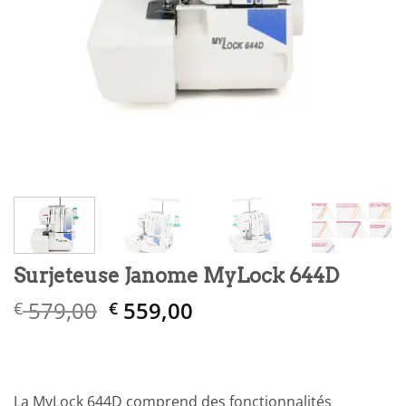
Surjeteuse Janome MyLock 644D
Le
Le
579,00
559,00
€
€
prix
prix
initial
actuel
était :
est :
€ 579,00.
€ 559,00.
La MyLock 644D comprend des fonctionnalités