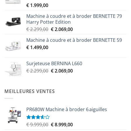
€
1.999,00
Machine à coudre et à broder BERNETTE 79
Harry Potter Edition
Le
Le
€
2.299,00
€
2.069,00
prix
prix
Machine à coudre et à broder BERNETTE 59
initial
actuel
€
1.499,00
était :
est :
€ 2.299,00.
€ 2.069,00.
Surjeteuse BERNINA L660
Le
Le
€
2.299,00
€
2.069,00
prix
prix
initial
actuel
était :
est :
MEILLEURES VENTES
€ 2.299,00.
€ 2.069,00.
PR680W Machine à broder 6 aiguilles
Le
Le
€
9.999,00
€
8.999,00
Note
3.50
sur
prix
prix