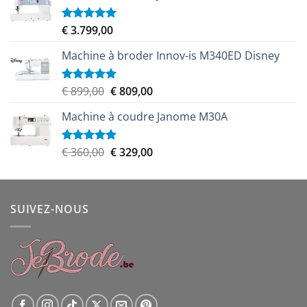
était :
est :
€ 459,00.
€ 439,00.
€
3.799,00
Note
5.00
sur 5
Machine à broder Innov-is M340ED Disney
Le
Le
€
899,00
€
809,00
Note
5.00
sur 5
prix
prix
Machine à coudre Janome M30A
initial
actuel
était :
est :
€ 899,00.
€ 809,00.
Le
Le
€
360,00
€
329,00
Note
5.00
sur 5
prix
prix
initial
actuel
était :
est :
SUIVEZ-NOUS
€ 360,00.
€ 329,00.