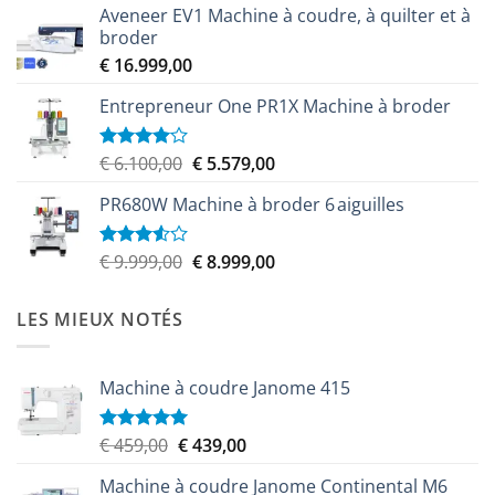
Aveneer EV1 Machine à coudre, à quilter et à
initial
actuel
broder
était :
est :
€
16.999,00
€ 9.599,00.
€ 8.349,00.
Entrepreneur One PR1X Machine à broder
Le
Le
€
6.100,00
€
5.579,00
Note
4.00
sur
prix
prix
5
PR680W Machine à broder 6 aiguilles
initial
actuel
était :
est :
€ 6.100,00.
€ 5.579,00.
Le
Le
€
9.999,00
€
8.999,00
Note
3.50
sur
prix
prix
5
initial
actuel
LES MIEUX NOTÉS
était :
est :
€ 9.999,00.
€ 8.999,00.
Machine à coudre Janome 415
Le
Le
€
459,00
€
439,00
Note
5.00
sur 5
prix
prix
Machine à coudre Janome Continental M6
initial
actuel