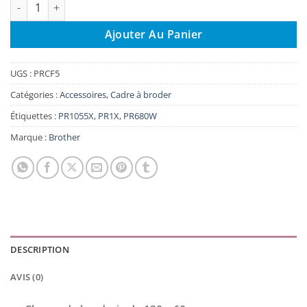
quantité de Système pour casquette à bord plat PRCF5
Ajouter Au Panier
UGS :
PRCF5
Catégories :
Accessoires
,
Cadre à broder
Étiquettes :
PR1055X
,
PR1X
,
PR680W
Marque :
Brother
DESCRIPTION
AVIS (0)