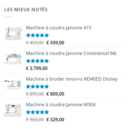
prix
prix
5
initial
actuel
LES MIEUX NOTÉS
était :
est :
€ 9.999,00.
€ 8.999,00.
Machine à coudre Janome 415
Le
Le
€
459,00
€
439,00
Note
5.00
sur 5
prix
prix
Machine à coudre Janome Continental M6
initial
actuel
était :
est :
€ 459,00.
€ 439,00.
€
3.799,00
Note
5.00
sur 5
Machine à broder Innov-is M340ED Disney
Le
Le
€
899,00
€
809,00
Note
5.00
sur 5
prix
prix
Machine à coudre Janome M30A
initial
actuel
était :
est :
€ 899,00.
€ 809,00.
Le
Le
€
360,00
€
329,00
Note
5.00
sur 5
prix
prix