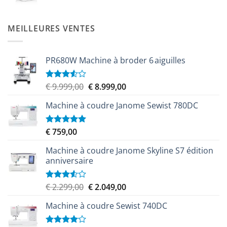
prix
prix
initial
actuel
était :
est :
MEILLEURES VENTES
€ 2.299,00.
€ 2.069,00.
PR680W Machine à broder 6 aiguilles
Le
Le
€
9.999,00
€
8.999,00
Note
3.50
sur
prix
prix
5
Machine à coudre Janome Sewist 780DC
initial
actuel
était :
est :
€ 9.999,00.
€ 8.999,00.
€
759,00
Note
5.00
sur 5
Machine à coudre Janome Skyline S7 édition
anniversaire
Le
Le
€
2.299,00
€
2.049,00
Note
3.50
sur
prix
prix
5
Machine à coudre Sewist 740DC
initial
actuel
était :
est :