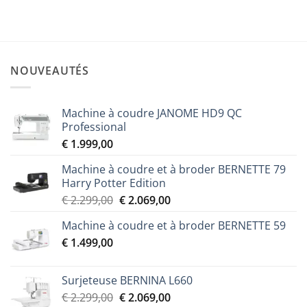
Le
Le
€
1.199,00
€
1.079,00
prix
prix
initial
actuel
était :
est :
€ 1.199,00.
€ 1.079,00.
NOUVEAUTÉS
Machine à coudre JANOME HD9 QC
Professional
€
1.999,00
Machine à coudre et à broder BERNETTE 79
Harry Potter Edition
Le
Le
€
2.299,00
€
2.069,00
prix
prix
Machine à coudre et à broder BERNETTE 59
initial
actuel
€
1.499,00
était :
est :
€ 2.299,00.
€ 2.069,00.
Surjeteuse BERNINA L660
Le
Le
€
2.299,00
€
2.069,00