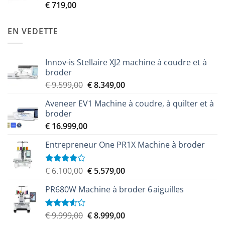
€ 2.299,00.
€ 2.049,00.
€
719,00
Note
4.00
sur
5
EN VEDETTE
Innov-is Stellaire XJ2 machine à coudre et à
broder
Le
Le
€
9.599,00
€
8.349,00
prix
prix
Aveneer EV1 Machine à coudre, à quilter et à
initial
actuel
broder
était :
est :
€
16.999,00
€ 9.599,00.
€ 8.349,00.
Entrepreneur One PR1X Machine à broder
Le
Le
€
6.100,00
€
5.579,00
Note
4.00
sur
prix
prix
5
PR680W Machine à broder 6 aiguilles
initial
actuel
était :
est :
€ 6.100,00.
€ 5.579,00.
Le
Le
€
9.999,00
€
8.999,00
Note
3.50
sur