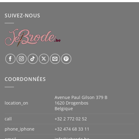
initial
actuel
était :
est :
SUIVEZ-NOUS
€ 360,00.
€ 329,00.
COORDONNÉES
Avenue Paul Gilson 379 B
location_on
1620 Drogenbos
Belgique
call
+32 2 772 02 52
phone_iphone
+32 474 68 33 11