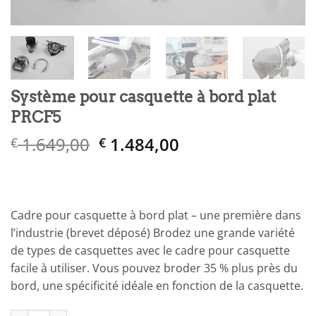
Système pour casquette à bord plat
PRCF5
Le
Le
1.649,00
1.484,00
€
€
prix
prix
initial
actuel
était :
est :
€ 1.649,00.
€ 1.484,00.
Cadre pour casquette à bord plat – une première dans
l’industrie (brevet déposé) Brodez une grande variété
de types de casquettes avec le cadre pour casquette
facile à utiliser. Vous pouvez broder 35 % plus près du
bord, une spécificité idéale en fonction de la casquette.