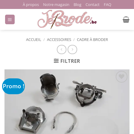
Passer
À propos
Notre magasin
Blog
Contact
FAQ
au
contenu
ACCUEIL
/
ACCESSOIRES
/
CADRE À BRODER
FILTRER
Promo !
Ajouter
à la liste
de
souhaits