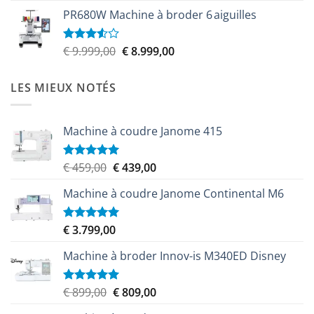
prix
prix
5
PR680W Machine à broder 6 aiguilles
initial
actuel
était :
est :
€ 6.100,00.
€ 5.579,00.
Le
Le
€
9.999,00
€
8.999,00
Note
3.50
sur
prix
prix
5
initial
actuel
LES MIEUX NOTÉS
était :
est :
€ 9.999,00.
€ 8.999,00.
Machine à coudre Janome 415
Le
Le
€
459,00
€
439,00
Note
5.00
sur 5
prix
prix
Machine à coudre Janome Continental M6
initial
actuel
était :
est :
€ 459,00.
€ 439,00.
€
3.799,00
Note
5.00
sur 5
Machine à broder Innov-is M340ED Disney
Le
Le
€
899,00
€
809,00
Note
5.00
sur 5
prix
prix