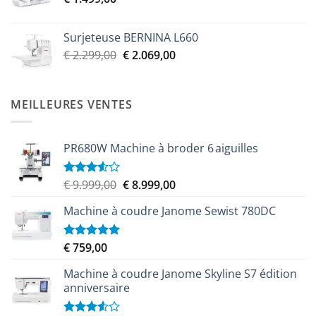
€ 2.299,00.
€ 2.069,00.
Surjeteuse BERNINA L660
Le
Le
€
2.299,00
€
2.069,00
prix
prix
initial
actuel
était :
est :
MEILLEURES VENTES
€ 2.299,00.
€ 2.069,00.
PR680W Machine à broder 6 aiguilles
Le
Le
€
9.999,00
€
8.999,00
Note
3.50
sur
prix
prix
5
Machine à coudre Janome Sewist 780DC
initial
actuel
était :
est :
€ 9.999,00.
€ 8.999,00.
€
759,00
Note
5.00
sur 5
Machine à coudre Janome Skyline S7 édition
anniversaire