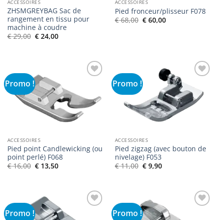
ACCESSOIRES
ACCESSOIRES
ZHSMGREYBAG Sac de
Pied fronceur/plisseur F078
rangement en tissu pour
Le
Le
€
68,00
€
60,00
prix
prix
machine à coudre
initial
actuel
Le
Le
€
29,00
€
24,00
était :
est :
prix
prix
€ 68,00.
€ 60,00.
initial
actuel
était :
est :
€ 29,00.
€ 24,00.
Promo !
Promo !
Ajouter
Ajouter
à la liste
à la liste
de
de
souhaits
souhaits
ACCESSOIRES
ACCESSOIRES
Pied point Candlewicking (ou
Pied zigzag (avec bouton de
point perlé) F068
nivelage) F053
Le
Le
Le
Le
€
16,00
€
13,50
€
11,00
€
9,90
prix
prix
prix
prix
initial
actuel
initial
actuel
était :
est :
était :
est :
€ 16,00.
€ 13,50.
€ 11,00.
€ 9,90.
Promo !
Promo !
Ajouter
Ajouter
à la liste
à la liste