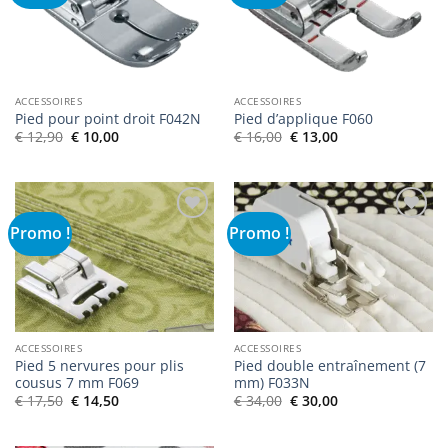
de
de
souhaits
souhaits
ACCESSOIRES
ACCESSOIRES
Pied pour point droit F042N
Pied d’applique F060
Le
Le
Le
Le
€
12,90
€
10,00
€
16,00
€
13,00
prix
prix
prix
prix
initial
actuel
initial
actuel
était :
est :
était :
est :
€ 12,90.
€ 10,00.
€ 16,00.
€ 13,00.
Promo !
Promo !
Ajouter
Ajouter
à la liste
à la liste
de
de
souhaits
souhaits
ACCESSOIRES
ACCESSOIRES
Pied 5 nervures pour plis
Pied double entraînement (7
cousus 7 mm F069
mm) F033N
Le
Le
Le
Le
€
17,50
€
14,50
€
34,00
€
30,00
prix
prix
prix
prix
initial
actuel
initial
actuel
était :
est :
était :
est :