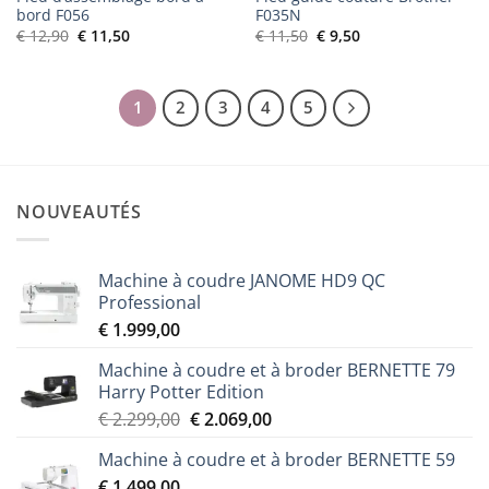
bord F056
F035N
Le
Le
Le
Le
€
12,90
€
11,50
€
11,50
€
9,50
prix
prix
prix
prix
initial
actuel
initial
actuel
était :
est :
était :
est :
€ 12,90.
€ 11,50.
€ 11,50.
€ 9,50.
1
2
3
4
5
NOUVEAUTÉS
Machine à coudre JANOME HD9 QC
Professional
€
1.999,00
Machine à coudre et à broder BERNETTE 79
Harry Potter Edition
Le
Le
€
2.299,00
€
2.069,00
prix
prix
Machine à coudre et à broder BERNETTE 59
initial
actuel
€
1.499,00
était :
est :