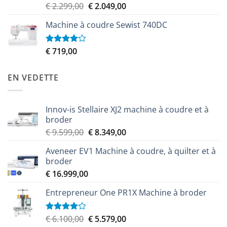
Le
Le
€
2.299,00
€
2.049,00
Note
3.50
sur
prix
prix
5
Machine à coudre Sewist 740DC
initial
actuel
était :
est :
€ 2.299,00.
€ 2.049,00.
€
719,00
Note
4.00
sur
5
EN VEDETTE
Innov-is Stellaire XJ2 machine à coudre et à
broder
Le
Le
€
9.599,00
€
8.349,00
prix
prix
Aveneer EV1 Machine à coudre, à quilter et à
initial
actuel
broder
était :
est :
€
16.999,00
€ 9.599,00.
€ 8.349,00.
Entrepreneur One PR1X Machine à broder
Le
Le
€
6.100,00
€
5.579,00
Note
4.00
sur