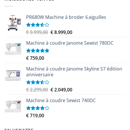
€ 2.299,00.
€ 2.069,00.
PR680W Machine à broder 6 aiguilles
Le
Le
€
9.999,00
€
8.999,00
Note
3.50
sur
prix
prix
5
Machine à coudre Janome Sewist 780DC
initial
actuel
était :
est :
€ 9.999,00.
€ 8.999,00.
€
759,00
Note
5.00
sur 5
Machine à coudre Janome Skyline S7 édition
anniversaire
Le
Le
€
2.299,00
€
2.049,00
Note
3.50
sur
prix
prix
5
Machine à coudre Sewist 740DC
initial
actuel
était :
est :
€ 2.299,00.
€ 2.049,00.
€
719,00
Note
4.00
sur
5