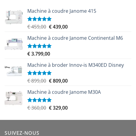
€ 9.999,00.
€ 8.999,00.
Machine à coudre Janome 415
Le
Le
€
459,00
€
439,00
Note
5.00
sur 5
prix
prix
Machine à coudre Janome Continental M6
initial
actuel
était :
est :
€ 459,00.
€ 439,00.
€
3.799,00
Note
5.00
sur 5
Machine à broder Innov-is M340ED Disney
Le
Le
€
899,00
€
809,00
Note
5.00
sur 5
prix
prix
Machine à coudre Janome M30A
initial
actuel
était :
est :
€ 899,00.
€ 809,00.
Le
Le
€
360,00
€
329,00
Note
5.00
sur 5
prix
prix
initial
actuel
était :
est :
SUIVEZ-NOUS
€ 360,00.
€ 329,00.