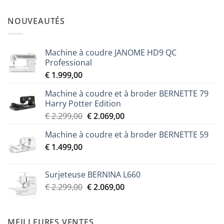
NOUVEAUTÉS
Machine à coudre JANOME HD9 QC
Professional
€
1.999,00
Machine à coudre et à broder BERNETTE 79
Harry Potter Edition
Le
Le
€
2.299,00
€
2.069,00
prix
prix
Machine à coudre et à broder BERNETTE 59
initial
actuel
€
1.499,00
était :
est :
€ 2.299,00.
€ 2.069,00.
Surjeteuse BERNINA L660
Le
Le
€
2.299,00
€
2.069,00
prix
prix
initial
actuel
était :
est :
MEILLEURES VENTES