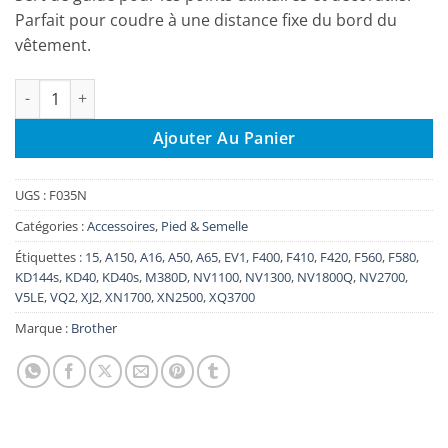
Parfait pour coudre à une distance fixe du bord du
vêtement.
quantité de Pied guide couture Brother F035N
Ajouter Au Panier
UGS :
F035N
Catégories :
Accessoires
,
Pied & Semelle
Étiquettes :
15
,
A150
,
A16
,
A50
,
A65
,
EV1
,
F400
,
F410
,
F420
,
F560
,
F580
,
KD144s
,
KD40
,
KD40s
,
M380D
,
NV1100
,
NV1300
,
NV1800Q
,
NV2700
,
V5LE
,
VQ2
,
XJ2
,
XN1700
,
XN2500
,
XQ3700
Marque :
Brother