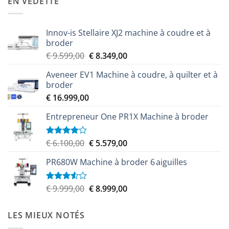
EN VEDETTE
Innov-is Stellaire XJ2 machine à coudre et à
broder
Le
Le
€
9.599,00
€
8.349,00
prix
prix
Aveneer EV1 Machine à coudre, à quilter et à
initial
actuel
broder
était :
est :
€
16.999,00
€ 9.599,00.
€ 8.349,00.
Entrepreneur One PR1X Machine à broder
Le
Le
€
6.100,00
€
5.579,00
Note
4.00
sur
prix
prix
5
PR680W Machine à broder 6 aiguilles
initial
actuel
était :
est :
€ 6.100,00.
€ 5.579,00.
Le
Le
€
9.999,00
€
8.999,00
Note
3.50
sur
prix
prix
5
initial
actuel
LES MIEUX NOTÉS
était :
est :