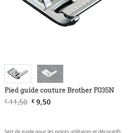
Pied guide couture Brother F035N
Le
Le
11,50
9,50
€
€
prix
prix
initial
actuel
était :
est :
€ 11,50.
€ 9,50.
Sert de guide pour les points utilitaires et décoratifs.