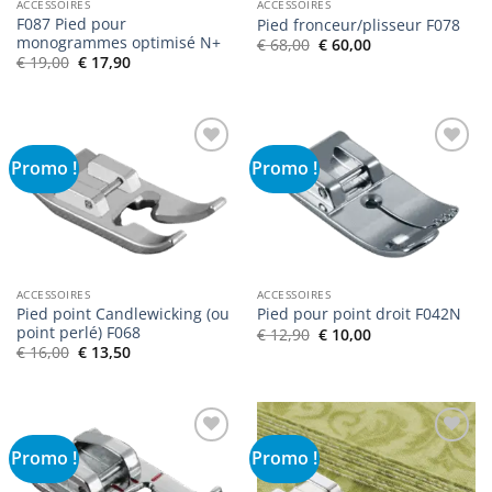
ACCESSOIRES
ACCESSOIRES
F087 Pied pour
Pied fronceur/plisseur F078
monogrammes optimisé N+
Le
Le
€
68,00
€
60,00
prix
prix
Le
Le
€
19,00
€
17,90
initial
actuel
prix
prix
était :
est :
initial
actuel
€ 68,00.
€ 60,00.
était :
est :
€ 19,00.
€ 17,90.
Promo !
Promo !
Ajouter
Ajouter
à la liste
à la liste
de
de
souhaits
souhaits
ACCESSOIRES
ACCESSOIRES
Pied point Candlewicking (ou
Pied pour point droit F042N
point perlé) F068
Le
Le
€
12,90
€
10,00
prix
prix
Le
Le
€
16,00
€
13,50
initial
actuel
prix
prix
était :
est :
initial
actuel
€ 12,90.
€ 10,00.
était :
est :
€ 16,00.
€ 13,50.
Promo !
Promo !
Ajouter
Ajouter
à la liste
à la liste
de
de