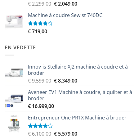
Le
Le
€
2.299,00
€
2.049,00
Note
3.50
sur
prix
prix
5
Machine à coudre Sewist 740DC
initial
actuel
était :
est :
€ 2.299,00.
€ 2.049,00.
€
719,00
Note
4.00
sur
5
EN VEDETTE
Innov-is Stellaire XJ2 machine à coudre et à
broder
Le
Le
€
9.599,00
€
8.349,00
prix
prix
Aveneer EV1 Machine à coudre, à quilter et à
initial
actuel
broder
était :
est :
€
16.999,00
€ 9.599,00.
€ 8.349,00.
Entrepreneur One PR1X Machine à broder
Le
Le
€
6.100,00
€
5.579,00
Note
4.00
sur