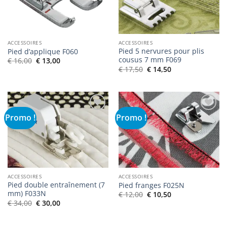
souhaits
souhaits
ACCESSOIRES
ACCESSOIRES
Pied 5 nervures pour plis
Pied d’applique F060
cousus 7 mm F069
Le
Le
€
16,00
€
13,00
prix
prix
Le
Le
€
17,50
€
14,50
initial
actuel
prix
prix
était :
est :
initial
actuel
€ 16,00.
€ 13,00.
était :
est :
€ 17,50.
€ 14,50.
Promo !
Promo !
Ajouter
Ajouter
à la liste
à la liste
de
de
souhaits
souhaits
ACCESSOIRES
ACCESSOIRES
Pied double entraînement (7
Pied franges F025N
mm) F033N
Le
Le
€
12,00
€
10,50
prix
prix
Le
Le
€
34,00
€
30,00
initial
actuel
prix
prix
était :
est :
initial
actuel
€ 12,00.
€ 10,50.
était :
est :