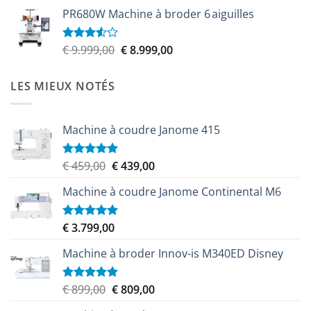
prix
prix
5
PR680W Machine à broder 6 aiguilles
initial
actuel
était :
est :
€ 6.100,00.
€ 5.579,00.
Le
Le
€
9.999,00
€
8.999,00
Note
3.50
sur
prix
prix
5
initial
actuel
LES MIEUX NOTÉS
était :
est :
€ 9.999,00.
€ 8.999,00.
Machine à coudre Janome 415
Le
Le
€
459,00
€
439,00
Note
5.00
sur 5
prix
prix
Machine à coudre Janome Continental M6
initial
actuel
était :
est :
€ 459,00.
€ 439,00.
€
3.799,00
Note
5.00
sur 5
Machine à broder Innov-is M340ED Disney
Le
Le
€
899,00
€
809,00
Note
5.00
sur 5
prix
prix