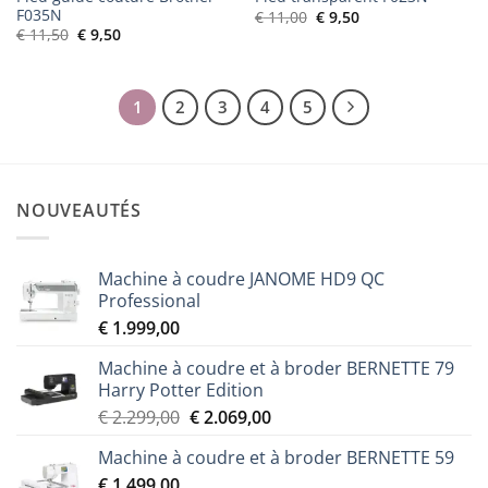
F035N
Le
Le
€
11,00
€
9,50
prix
prix
Le
Le
€
11,50
€
9,50
initial
actuel
prix
prix
était :
est :
initial
actuel
€ 11,00.
€ 9,50.
était :
est :
€ 11,50.
€ 9,50.
1
2
3
4
5
NOUVEAUTÉS
Machine à coudre JANOME HD9 QC
Professional
€
1.999,00
Machine à coudre et à broder BERNETTE 79
Harry Potter Edition
Le
Le
€
2.299,00
€
2.069,00
prix
prix
Machine à coudre et à broder BERNETTE 59
initial
actuel
€
1.499,00
était :
est :