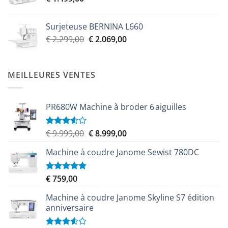
€ 2.299,00.
€ 2.069,00.
Surjeteuse BERNINA L660
Le
Le
€
2.299,00
€
2.069,00
prix
prix
initial
actuel
était :
est :
MEILLEURES VENTES
€ 2.299,00.
€ 2.069,00.
PR680W Machine à broder 6 aiguilles
Le
Le
€
9.999,00
€
8.999,00
Note
3.50
sur
prix
prix
5
Machine à coudre Janome Sewist 780DC
initial
actuel
était :
est :
€ 9.999,00.
€ 8.999,00.
€
759,00
Note
5.00
sur 5
Machine à coudre Janome Skyline S7 édition
anniversaire