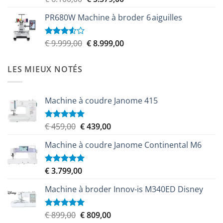
4.00
sur
prix
prix
5
PR680W Machine à broder 6 aiguilles
initial
actuel
était :
est :
€ 6.100,00.
€ 5.579,00.
Le
Le
€
9.999,00
€
8.999,00
Note
3.50
sur
prix
prix
5
initial
actuel
LES MIEUX NOTÉS
était :
est :
€ 9.999,00.
€ 8.999,00.
Machine à coudre Janome 415
Le
Le
€
459,00
€
439,00
Note
5.00
sur 5
prix
prix
Machine à coudre Janome Continental M6
initial
actuel
était :
est :
€ 459,00.
€ 439,00.
€
3.799,00
Note
5.00
sur 5
Machine à broder Innov-is M340ED Disney
Le
Le
€
899,00
€
809,00
Note
5.00
sur 5