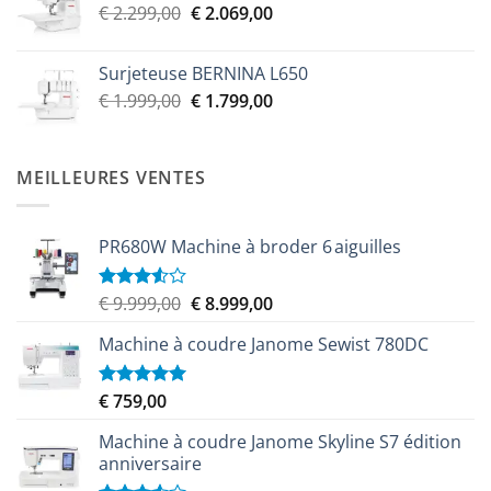
Le
Le
€
2.299,00
€
2.069,00
prix
prix
initial
actuel
Surjeteuse BERNINA L650
était :
est :
Le
Le
€
1.999,00
€
1.799,00
€ 2.299,00.
€ 2.069,00.
prix
prix
initial
actuel
était :
est :
MEILLEURES VENTES
€ 1.999,00.
€ 1.799,00.
PR680W Machine à broder 6 aiguilles
Le
Le
€
9.999,00
€
8.999,00
Note
3.50
sur
prix
prix
5
Machine à coudre Janome Sewist 780DC
initial
actuel
était :
est :
€ 9.999,00.
€ 8.999,00.
€
759,00
Note
5.00
sur 5
Machine à coudre Janome Skyline S7 édition
anniversaire