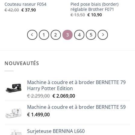
Pied pose biais (border)
Couteau raseur F054
réglable Brother F071
Le
Le
€
42,00
€
37,90
prix
prix
Le
Le
€
13,50
€
10,90
initial
actuel
prix
prix
était :
est :
initial
actuel
€ 42,00.
€ 37,90.
était :
est :
€ 13,50.
€ 10,90.
1
2
3
4
5
NOUVEAUTÉS
Machine à coudre et à broder BERNETTE 79
Harry Potter Edition
Le
Le
€
2.299,00
€
2.069,00
prix
prix
Machine à coudre et à broder BERNETTE 59
initial
actuel
€
1.499,00
était :
est :
€ 2.299,00.
€ 2.069,00.
Surjeteuse BERNINA L660