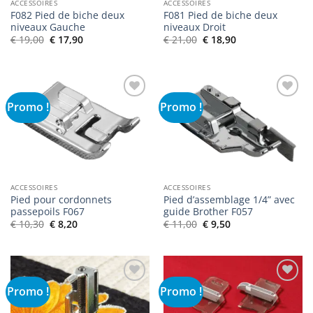
ACCESSOIRES
ACCESSOIRES
F082 Pied de biche deux
F081 Pied de biche deux
niveaux Gauche
niveaux Droit
Le
Le
Le
Le
€
19,00
€
17,90
€
21,00
€
18,90
prix
prix
prix
prix
initial
actuel
initial
actuel
était :
est :
était :
est :
€ 19,00.
€ 17,90.
€ 21,00.
€ 18,90.
Promo !
Promo !
Ajouter
Ajouter
à la liste
à la liste
de
de
souhaits
souhaits
ACCESSOIRES
ACCESSOIRES
Pied pour cordonnets
Pied d’assemblage 1/4” avec
passepoils F067
guide Brother F057
Le
Le
Le
Le
€
10,30
€
8,20
€
11,00
€
9,50
prix
prix
prix
prix
initial
actuel
initial
actuel
était :
est :
était :
est :
€ 10,30.
€ 8,20.
€ 11,00.
€ 9,50.
Promo !
Promo !
Ajouter
Ajouter
à la liste
à la liste
de
de