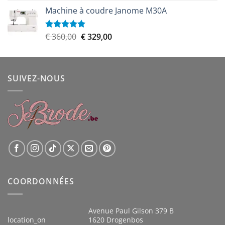
prix
prix
Machine à coudre Janome M30A
initial
actuel
était :
est :
€ 899,00.
€ 809,00.
Le
Le
€
360,00
€
329,00
Note
5.00
sur 5
prix
prix
initial
actuel
était :
est :
SUIVEZ-NOUS
€ 360,00.
€ 329,00.
COORDONNÉES
Avenue Paul Gilson 379 B
location_on
1620 Drogenbos