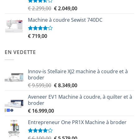
Le
Le
€
2.299,00
€
2.049,00
Note
3.50
sur
prix
prix
5
Machine à coudre Sewist 740DC
initial
actuel
était :
est :
€ 2.299,00.
€ 2.049,00.
€
719,00
Note
4.00
sur
5
EN VEDETTE
Innov-is Stellaire XJ2 machine à coudre et à
broder
Le
Le
€
9.599,00
€
8.349,00
prix
prix
Aveneer EV1 Machine à coudre, à quilter et à
initial
actuel
broder
était :
est :
€
16.999,00
€ 9.599,00.
€ 8.349,00.
Entrepreneur One PR1X Machine à broder
Le
Le
€
6.100,00
€
5.579,00
Note