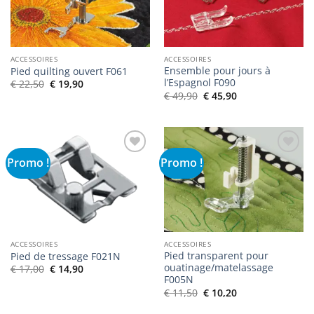
souhaits
souhaits
ACCESSOIRES
ACCESSOIRES
Ensemble pour jours à
Pied quilting ouvert F061
l’Espagnol F090
Le
Le
€
22,50
€
19,90
prix
prix
Le
Le
€
49,90
€
45,90
initial
actuel
prix
prix
était :
est :
initial
actuel
€ 22,50.
€ 19,90.
était :
est :
€ 49,90.
€ 45,90.
Promo !
Promo !
Ajouter
Ajouter
à la liste
à la liste
de
de
souhaits
souhaits
ACCESSOIRES
ACCESSOIRES
Pied transparent pour
Pied de tressage F021N
ouatinage/matelassage
Le
Le
€
17,00
€
14,90
prix
prix
F005N
initial
actuel
Le
Le
€
11,50
€
10,20
était :
est :
prix
prix
€ 17,00.
€ 14,90.
initial
actuel