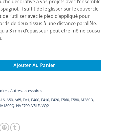
uche décorative à vos projets avec l’ensemble
spagnol. Il suffit de le glisser sur le couvercle
t de l’utiliser avec le pied d’appliqué pour
ords de deux tissus à une distance parallèle.
qu’à 3 mm d’épaisseur peut être même cousu
s.
emble pour jours à l’Espagnol F090
Ajouter Au Panier
oires
,
Autres accessoires
A16
,
A50
,
A65
,
EV1
,
F400
,
F410
,
F420
,
F560
,
F580
,
M380D
,
NV1800Q
,
NV2700
,
V5LE
,
VQ2