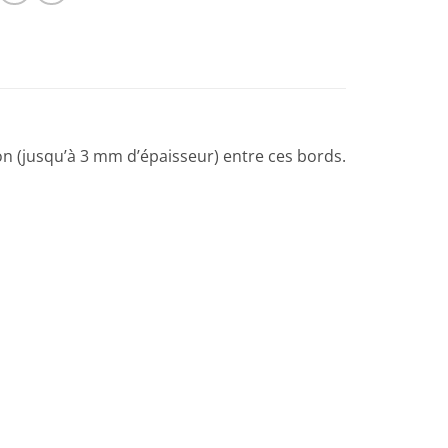
on (jusqu’à 3 mm d’épaisseur) entre ces bords.
Ajouter
à la liste
de
souhaits