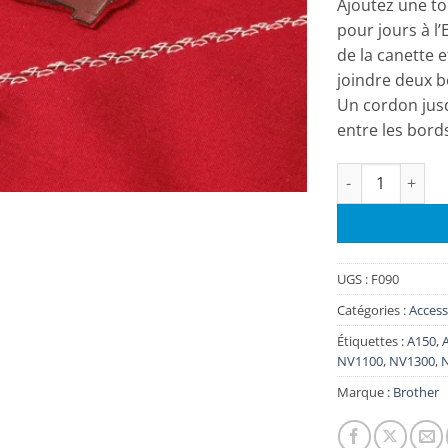
Ajoutez une to
pour jours à l’E
de la canette e
joindre deux b
Un cordon jus
entre les bord
quantité de Ens
UGS :
F090
Catégories :
Access
Étiquettes :
A150
,
NV1100
,
NV1300
,
Marque :
Brother