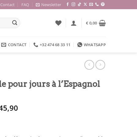
Contact
FAQ
Newsletter
€
0,00
CONTACT
+32 474 68 33 11
WHATSAPP
 pour jours à l’Espagnol
e
Le
45,90
rix
prix
itial
actuel
ait :
est :
 49,90.
€ 45,90.