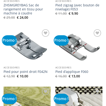
ACCESSOIRES
ACCESSOIRES
ZHSMGREYBAG Sac de
Pied zigzag (avec bouton de
rangement en tissu pour
nivelage) F053
machine à coudre
Le
Le
€
11,00
€
9,90
prix
prix
Le
Le
€
29,00
€
24,00
initial
actuel
prix
prix
était :
est :
initial
actuel
€ 11,00.
€ 9,90.
était :
est :
€ 29,00.
€ 24,00.
Promo !
Promo !
Ajouter
Ajouter
à la liste
à la liste
de
de
souhaits
souhaits
ACCESSOIRES
ACCESSOIRES
Pied pour point droit F042N
Pied d’applique F060
Le
Le
Le
Le
€
12,90
€
10,00
€
16,00
€
13,00
prix
prix
prix
prix
initial
actuel
initial
actuel
était :
est :
était :
est :
€ 12,90.
€ 10,00.
€ 16,00.
€ 13,00.
Promo !
Promo !
Ajouter
Ajouter
à la liste
à la liste
de
de