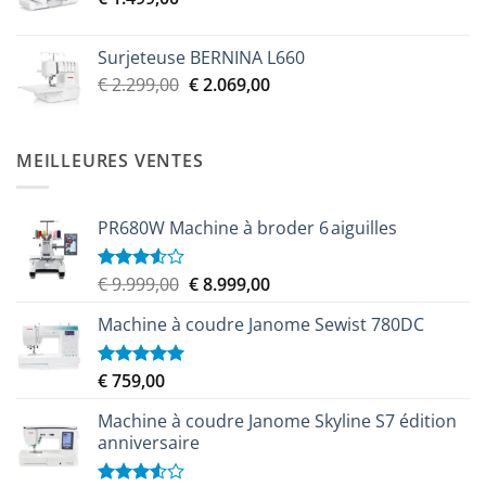
€ 2.299,00.
€ 2.069,00.
Surjeteuse BERNINA L660
Le
Le
€
2.299,00
€
2.069,00
prix
prix
initial
actuel
était :
est :
MEILLEURES VENTES
€ 2.299,00.
€ 2.069,00.
PR680W Machine à broder 6 aiguilles
Le
Le
€
9.999,00
€
8.999,00
Note
3.50
sur
prix
prix
5
Machine à coudre Janome Sewist 780DC
initial
actuel
était :
est :
€ 9.999,00.
€ 8.999,00.
€
759,00
Note
5.00
sur 5
Machine à coudre Janome Skyline S7 édition
anniversaire