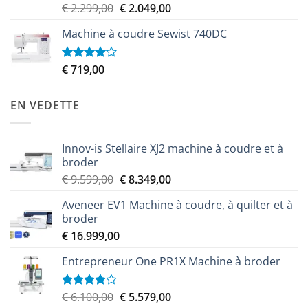
Le
Le
€
2.299,00
€
2.049,00
Note
3.50
sur
prix
prix
5
Machine à coudre Sewist 740DC
initial
actuel
était :
est :
€ 2.299,00.
€ 2.049,00.
€
719,00
Note
4.00
sur
5
EN VEDETTE
Innov-is Stellaire XJ2 machine à coudre et à
broder
Le
Le
€
9.599,00
€
8.349,00
prix
prix
Aveneer EV1 Machine à coudre, à quilter et à
initial
actuel
broder
était :
est :
€
16.999,00
€ 9.599,00.
€ 8.349,00.
Entrepreneur One PR1X Machine à broder
Le
Le
€
6.100,00
€
5.579,00
Note
4.00
sur