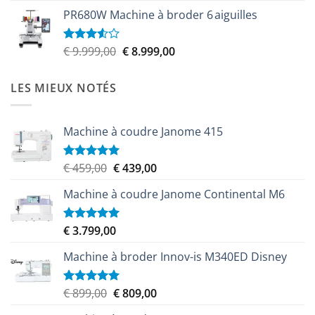
prix
prix
5
PR680W Machine à broder 6 aiguilles
initial
actuel
était :
est :
€ 6.100,00.
€ 5.579,00.
Le
Le
€
9.999,00
€
8.999,00
Note
3.50
sur
prix
prix
5
initial
actuel
LES MIEUX NOTÉS
était :
est :
€ 9.999,00.
€ 8.999,00.
Machine à coudre Janome 415
Le
Le
€
459,00
€
439,00
Note
5.00
sur 5
prix
prix
Machine à coudre Janome Continental M6
initial
actuel
était :
est :
€ 459,00.
€ 439,00.
€
3.799,00
Note
5.00
sur 5
Machine à broder Innov-is M340ED Disney
Le
Le
€
899,00
€
809,00
Note
5.00
sur 5
prix
prix