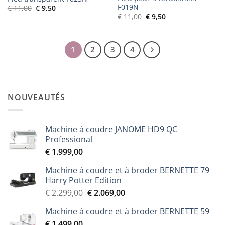
F019N
Le
Le
€
11,00
€
9,50
prix
prix
Le
Le
€
11,00
€
9,50
initial
actuel
prix
prix
était :
est :
initial
actuel
€ 11,00.
€ 9,50.
était :
est :
€ 11,00.
€ 9,50.
1
2
3
4
NOUVEAUTÉS
Machine à coudre JANOME HD9 QC
Professional
€
1.999,00
Machine à coudre et à broder BERNETTE 79
Harry Potter Edition
Le
Le
€
2.299,00
€
2.069,00
prix
prix
Machine à coudre et à broder BERNETTE 59
initial
actuel
€
1.499,00
était :
est :