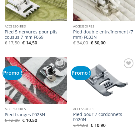
souhaits
souhaits
ACCESSOIRES
ACCESSOIRES
Pied 5 nervures pour plis
Pied double entraînement (7
cousus 7 mm F069
mm) F033N
Le
Le
Le
Le
€
17,50
€
14,50
€
34,00
€
30,00
prix
prix
prix
prix
initial
actuel
initial
actuel
était :
est :
était :
est :
€ 17,50.
€ 14,50.
€ 34,00.
€ 30,00.
Promo !
Promo !
Ajouter
Ajouter
à la liste
à la liste
de
de
souhaits
souhaits
ACCESSOIRES
ACCESSOIRES
Pied pour 7 cordonnets
Pied franges F025N
F020N
Le
Le
€
12,00
€
10,50
prix
prix
Le
Le
€
14,00
€
10,90
initial
actuel
prix
prix
était :
est :
initial
actuel
€ 12,00.
€ 10,50.
était :
est :