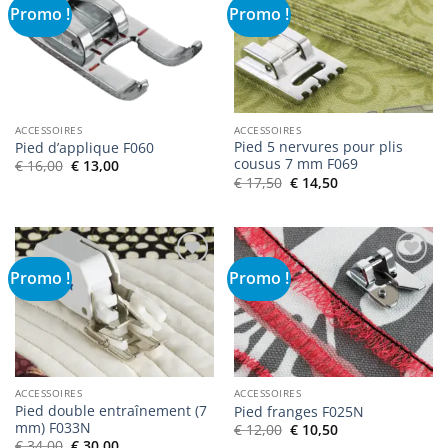
Promo !
Promo !
Ajouter
Ajouter
à la liste
à la liste
de
de
souhaits
souhaits
ACCESSOIRES
ACCESSOIRES
Pied 5 nervures pour plis
Pied d’applique F060
cousus 7 mm F069
Le
Le
€
16,00
€
13,00
prix
prix
Le
Le
€
17,50
€
14,50
initial
actuel
prix
prix
était :
est :
initial
actuel
€ 16,00.
€ 13,00.
était :
est :
€ 17,50.
€ 14,50.
Promo !
Promo !
Ajouter
Ajouter
à la liste
à la liste
de
de
souhaits
souhaits
ACCESSOIRES
ACCESSOIRES
Pied double entraînement (7
Pied franges F025N
mm) F033N
Le
Le
€
12,00
€
10,50
prix
prix
Le
Le
€
34,00
€
30,00