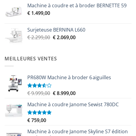
prix
prix
Machine à coudre et à broder BERNETTE 59
initial
actuel
€
1.499,00
était :
est :
€ 2.299,00.
€ 2.069,00.
Surjeteuse BERNINA L660
Le
Le
€
2.299,00
€
2.069,00
prix
prix
initial
actuel
était :
est :
MEILLEURES VENTES
€ 2.299,00.
€ 2.069,00.
PR680W Machine à broder 6 aiguilles
Le
Le
€
9.999,00
€
8.999,00
Note
3.50
sur
prix
prix
5
Machine à coudre Janome Sewist 780DC
initial
actuel
était :
est :
€ 9.999,00.
€ 8.999,00.
€
759,00
Note
5.00
sur 5
Machine à coudre Janome Skyline S7 édition