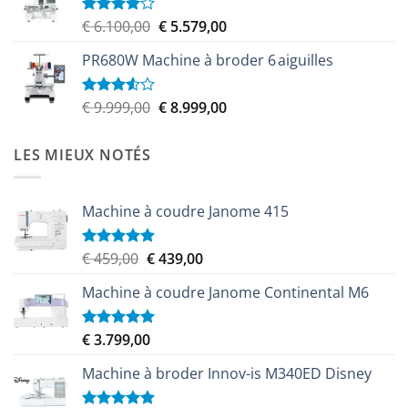
Le
Le
€
6.100,00
€
5.579,00
Note
4.00
sur
prix
prix
5
PR680W Machine à broder 6 aiguilles
initial
actuel
était :
est :
€ 6.100,00.
€ 5.579,00.
Le
Le
€
9.999,00
€
8.999,00
Note
3.50
sur
prix
prix
5
initial
actuel
LES MIEUX NOTÉS
était :
est :
€ 9.999,00.
€ 8.999,00.
Machine à coudre Janome 415
Le
Le
€
459,00
€
439,00
Note
5.00
sur 5
prix
prix
Machine à coudre Janome Continental M6
initial
actuel
était :
est :
€ 459,00.
€ 439,00.
€
3.799,00
Note
5.00
sur 5
Machine à broder Innov-is M340ED Disney