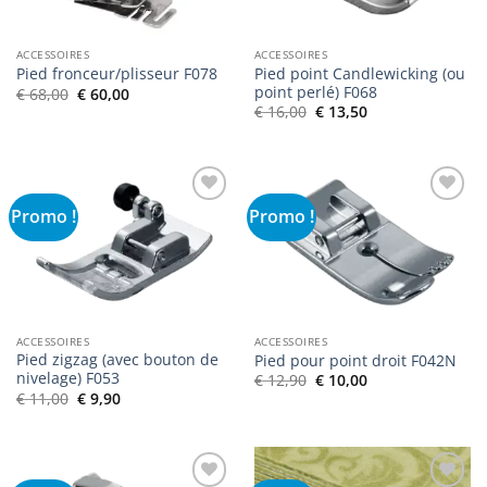
ACCESSOIRES
ACCESSOIRES
Pied point Candlewicking (ou
Pied fronceur/plisseur F078
point perlé) F068
Le
Le
€
68,00
€
60,00
prix
prix
Le
Le
€
16,00
€
13,50
initial
actuel
prix
prix
était :
est :
initial
actuel
€ 68,00.
€ 60,00.
était :
est :
€ 16,00.
€ 13,50.
Promo !
Promo !
Ajouter
Ajouter
à la liste
à la liste
de
de
souhaits
souhaits
ACCESSOIRES
ACCESSOIRES
Pied zigzag (avec bouton de
Pied pour point droit F042N
nivelage) F053
Le
Le
€
12,90
€
10,00
prix
prix
Le
Le
€
11,00
€
9,90
initial
actuel
prix
prix
était :
est :
initial
actuel
€ 12,90.
€ 10,00.
était :
est :
€ 11,00.
€ 9,90.