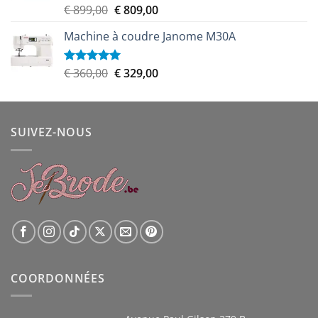
Le
Le
€
899,00
€
809,00
Note
5.00
sur 5
prix
prix
Machine à coudre Janome M30A
initial
actuel
était :
est :
€ 899,00.
€ 809,00.
Le
Le
€
360,00
€
329,00
Note
5.00
sur 5
prix
prix
initial
actuel
était :
est :
SUIVEZ-NOUS
€ 360,00.
€ 329,00.
COORDONNÉES