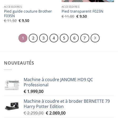
ACCESSOIRES
ACCESSOIRES
Pied guide couture Brother
Pied transparent F023N
F035N
Le
Le
€
11,00
€
9,50
prix
prix
Le
Le
€
11,50
€
9,50
initial
actuel
prix
prix
était :
est :
initial
actuel
€ 11,00.
€ 9,50.
était :
est :
€ 11,50.
€ 9,50.
1
2
3
4
5
6
7
NOUVEAUTÉS
Machine à coudre JANOME HD9 QC
Professional
€
1.999,00
Machine à coudre et à broder BERNETTE 79
Harry Potter Edition
Le
Le
€
2.299,00
€
2.069,00