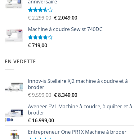
anniversaire
Le
Le
€
2.299,00
€
2.049,00
Note
3.50
sur
prix
prix
5
Machine à coudre Sewist 740DC
initial
actuel
était :
est :
€ 2.299,00.
€ 2.049,00.
€
719,00
Note
4.00
sur
5
EN VEDETTE
Innov-is Stellaire XJ2 machine à coudre et à
broder
Le
Le
€
9.599,00
€
8.349,00
prix
prix
Aveneer EV1 Machine à coudre, à quilter et à
initial
actuel
broder
était :
est :
€
16.999,00
€ 9.599,00.
€ 8.349,00.
Entrepreneur One PR1X Machine à broder