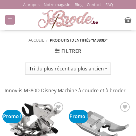
Passer
À propos
Notre magasin
Blog
Contact
FAQ
au
contenu
ACCUEIL
/
PRODUITS IDENTIFIÉS “M380D”
FILTRER
Innov-is M380D Disney Machine à coudre et à broder
Promo !
Promo !
Ajouter
Ajouter
à la liste
à la liste
de
de
souhaits
souhaits