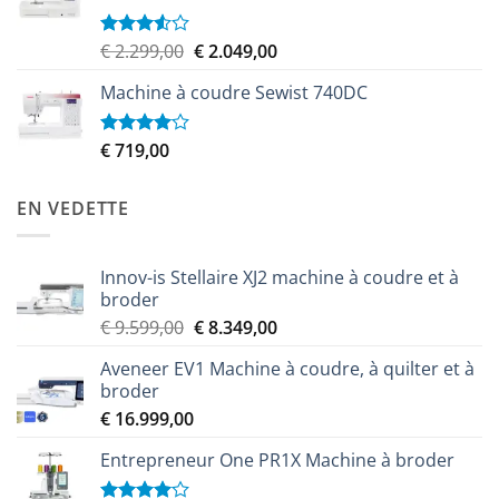
Le
Le
€
2.299,00
€
2.049,00
Note
3.50
sur
prix
prix
5
Machine à coudre Sewist 740DC
initial
actuel
était :
est :
€ 2.299,00.
€ 2.049,00.
€
719,00
Note
4.00
sur
5
EN VEDETTE
Innov-is Stellaire XJ2 machine à coudre et à
broder
Le
Le
€
9.599,00
€
8.349,00
prix
prix
Aveneer EV1 Machine à coudre, à quilter et à
initial
actuel
broder
était :
est :
€
16.999,00
€ 9.599,00.
€ 8.349,00.
Entrepreneur One PR1X Machine à broder