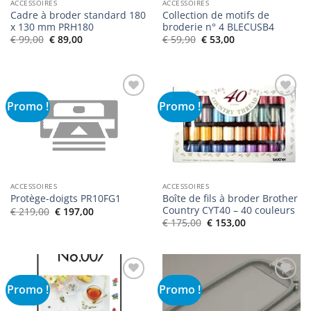
ACCESSOIRES
ACCESSOIRES
Cadre à broder standard 180
Collection de motifs de
x 130 mm PRH180
broderie n° 4 BLECUSB4
Le
Le
Le
Le
€
99,00
€
89,00
€
59,90
€
53,00
prix
prix
prix
prix
initial
actuel
initial
actuel
était :
est :
était :
est :
€ 99,00.
€ 89,00.
€ 59,90.
€ 53,00.
Promo !
Promo !
Ajouter
Ajouter
à la liste
à la liste
de
de
souhaits
souhaits
ACCESSOIRES
ACCESSOIRES
Boîte de fils à broder Brother
Protège-doigts PR10FG1
Country CYT40 – 40 couleurs
Le
Le
€
219,00
€
197,00
prix
prix
Le
Le
€
175,00
€
153,00
initial
actuel
prix
prix
était :
est :
initial
actuel
€ 219,00.
€ 197,00.
était :
est :
€ 175,00.
€ 153,00.
Promo !
Promo !
Ajouter
Ajouter
à la liste
à la liste
de
de