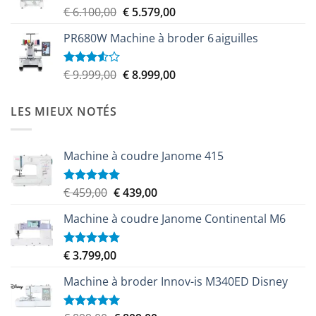
Le
Le
€
6.100,00
€
5.579,00
Note
4.00
sur
prix
prix
5
PR680W Machine à broder 6 aiguilles
initial
actuel
était :
est :
€ 6.100,00.
€ 5.579,00.
Le
Le
€
9.999,00
€
8.999,00
Note
3.50
sur
prix
prix
5
initial
actuel
LES MIEUX NOTÉS
était :
est :
€ 9.999,00.
€ 8.999,00.
Machine à coudre Janome 415
Le
Le
€
459,00
€
439,00
Note
5.00
sur 5
prix
prix
Machine à coudre Janome Continental M6
initial
actuel
était :
est :
€ 459,00.
€ 439,00.
€
3.799,00
Note
5.00
sur 5
Machine à broder Innov-is M340ED Disney