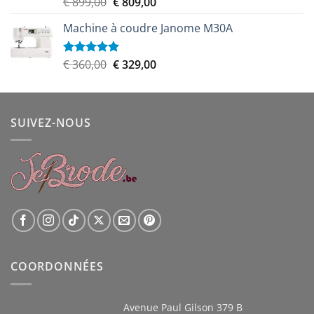
Le
Le
€
899,00
€
809,00
Note
5.00
sur 5
prix
prix
Machine à coudre Janome M30A
initial
actuel
était :
est :
€ 899,00.
€ 809,00.
Le
Le
€
360,00
€
329,00
Note
5.00
sur 5
prix
prix
initial
actuel
était :
est :
SUIVEZ-NOUS
€ 360,00.
€ 329,00.
COORDONNÉES
Avenue Paul Gilson 379 B