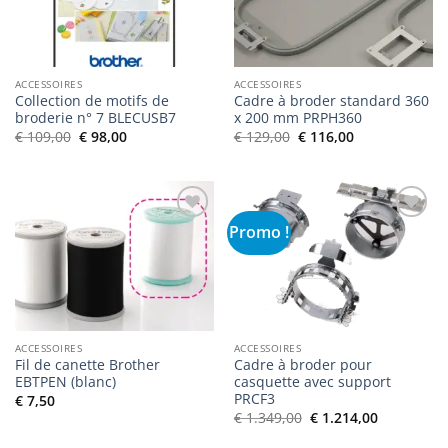
souhaits
souhaits
ACCESSOIRES
ACCESSOIRES
Collection de motifs de
Cadre à broder standard 360
broderie n° 7 BLECUSB7
x 200 mm PRPH360
Le
Le
Le
Le
€
109,00
€
98,00
€
129,00
€
116,00
prix
prix
prix
prix
initial
actuel
initial
actuel
était :
est :
était :
est :
€ 109,00.
€ 98,00.
€ 129,00.
€ 116,00.
Promo !
Ajouter
Ajouter
à la liste
à la liste
de
de
souhaits
souhaits
ACCESSOIRES
ACCESSOIRES
Fil de canette Brother
Cadre à broder pour
EBTPEN (blanc)
casquette avec support
PRCF3
€
7,50
Le
Le
€
1.349,00
€
1.214,00
prix
prix
initial
actuel