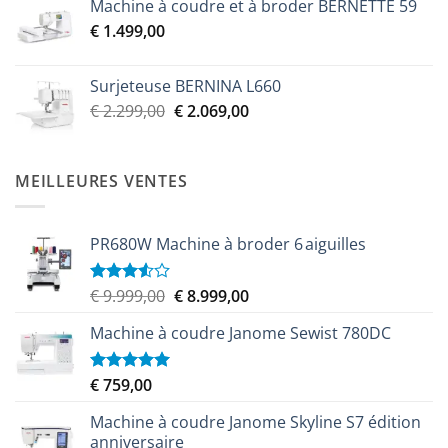
Machine à coudre et à broder BERNETTE 59
initial
actuel
€
1.499,00
était :
est :
€ 2.299,00.
€ 2.069,00.
Surjeteuse BERNINA L660
Le
Le
€
2.299,00
€
2.069,00
prix
prix
initial
actuel
était :
est :
MEILLEURES VENTES
€ 2.299,00.
€ 2.069,00.
PR680W Machine à broder 6 aiguilles
Le
Le
€
9.999,00
€
8.999,00
Note
3.50
sur
prix
prix
5
Machine à coudre Janome Sewist 780DC
initial
actuel
était :
est :
€ 9.999,00.
€ 8.999,00.
€
759,00
Note
5.00
sur 5
Machine à coudre Janome Skyline S7 édition
anniversaire