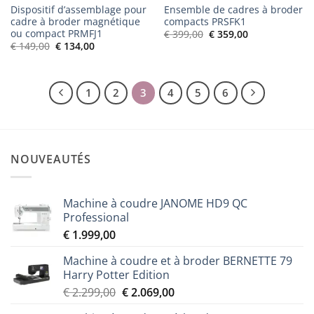
Dispositif d’assemblage pour
Ensemble de cadres à broder
cadre à broder magnétique
compacts PRSFK1
ou compact PRMFJ1
Le
Le
€
399,00
€
359,00
prix
prix
Le
Le
€
149,00
€
134,00
initial
actuel
prix
prix
était :
est :
initial
actuel
€ 399,00.
€ 359,00.
était :
est :
€ 149,00.
€ 134,00.
1
2
3
4
5
6
NOUVEAUTÉS
Machine à coudre JANOME HD9 QC
Professional
€
1.999,00
Machine à coudre et à broder BERNETTE 79
Harry Potter Edition
Le
Le
€
2.299,00
€
2.069,00
prix
prix