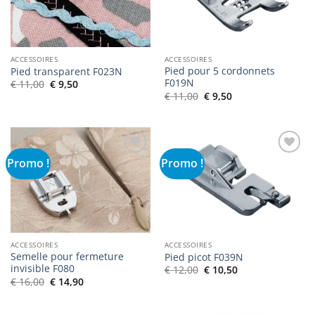
souhaits
souhaits
ACCESSOIRES
ACCESSOIRES
Pied pour 5 cordonnets
Pied transparent F023N
F019N
Le
Le
€
11,00
€
9,50
prix
prix
Le
Le
€
11,00
€
9,50
initial
actuel
prix
prix
était :
est :
initial
actuel
€ 11,00.
€ 9,50.
était :
est :
€ 11,00.
€ 9,50.
Promo !
Promo !
Ajouter
Ajouter
à la liste
à la liste
de
de
souhaits
souhaits
ACCESSOIRES
ACCESSOIRES
Semelle pour fermeture
Pied picot F039N
invisible F080
Le
Le
€
12,00
€
10,50
prix
prix
Le
Le
€
16,00
€
14,90
initial
actuel
prix
prix
était :
est :
initial
actuel
€ 12,00.
€ 10,50.
était :
est :