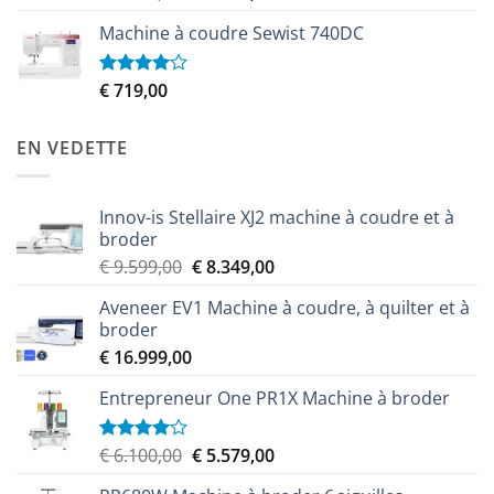
3.50
sur
prix
prix
5
Machine à coudre Sewist 740DC
initial
actuel
était :
est :
€ 2.299,00.
€ 2.049,00.
€
719,00
Note
4.00
sur
5
EN VEDETTE
Innov-is Stellaire XJ2 machine à coudre et à
broder
Le
Le
€
9.599,00
€
8.349,00
prix
prix
Aveneer EV1 Machine à coudre, à quilter et à
initial
actuel
broder
était :
est :
€
16.999,00
€ 9.599,00.
€ 8.349,00.
Entrepreneur One PR1X Machine à broder
Le
Le
€
6.100,00
€
5.579,00
Note
4.00
sur
prix
prix
5