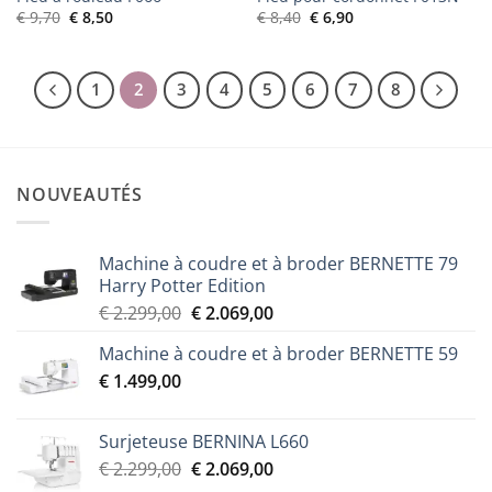
Le
Le
Le
Le
€
9,70
€
8,50
€
8,40
€
6,90
prix
prix
prix
prix
initial
actuel
initial
actuel
était :
est :
était :
est :
€ 9,70.
€ 8,50.
€ 8,40.
€ 6,90.
1
2
3
4
5
6
7
8
NOUVEAUTÉS
Machine à coudre et à broder BERNETTE 79
Harry Potter Edition
Le
Le
€
2.299,00
€
2.069,00
prix
prix
Machine à coudre et à broder BERNETTE 59
initial
actuel
€
1.499,00
était :
est :
€ 2.299,00.
€ 2.069,00.
Surjeteuse BERNINA L660
Le
Le
€
2.299,00
€
2.069,00
prix
prix