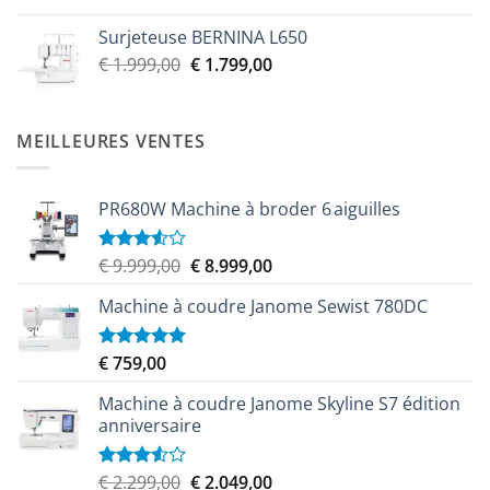
initial
actuel
Surjeteuse BERNINA L650
était :
est :
Le
Le
€
1.999,00
€
1.799,00
€ 2.299,00.
€ 2.069,00.
prix
prix
initial
actuel
était :
est :
MEILLEURES VENTES
€ 1.999,00.
€ 1.799,00.
PR680W Machine à broder 6 aiguilles
Le
Le
€
9.999,00
€
8.999,00
Note
3.50
sur
prix
prix
5
Machine à coudre Janome Sewist 780DC
initial
actuel
était :
est :
€ 9.999,00.
€ 8.999,00.
€
759,00
Note
5.00
sur 5
Machine à coudre Janome Skyline S7 édition
anniversaire
Le
Le
€
2.299,00
€
2.049,00
Note