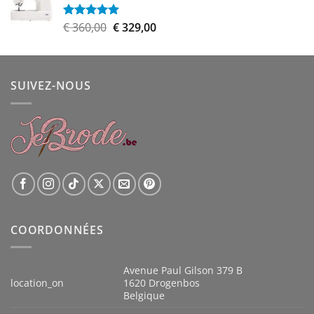
était :
est :
€ 899,00.
€ 809,00.
Le
Le
€
360,00
€
329,00
Note
5.00
sur 5
prix
prix
initial
actuel
était :
est :
SUIVEZ-NOUS
€ 360,00.
€ 329,00.
COORDONNÉES
Avenue Paul Gilson 379 B
location_on
1620 Drogenbos
Belgique