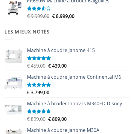
PR680W Machine à broder 6 aiguilles
initial
actuel
était :
est :
€ 6.100,00.
€ 5.579,00.
Le
Le
€
9.999,00
€
8.999,00
Note
3.50
sur
prix
prix
5
initial
actuel
LES MIEUX NOTÉS
était :
est :
€ 9.999,00.
€ 8.999,00.
Machine à coudre Janome 415
Le
Le
€
459,00
€
439,00
Note
5.00
sur 5
prix
prix
Machine à coudre Janome Continental M6
initial
actuel
était :
est :
€ 459,00.
€ 439,00.
€
3.799,00
Note
5.00
sur 5
Machine à broder Innov-is M340ED Disney
Le
Le
€
899,00
€
809,00
Note
5.00
sur 5
prix
prix
Machine à coudre Janome M30A
initial
actuel