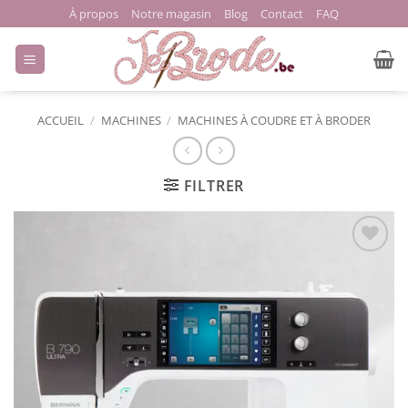
Passer
À propos
Notre magasin
Blog
Contact
FAQ
au
contenu
ACCUEIL
/
MACHINES
/
MACHINES À COUDRE ET À BRODER
FILTRER
Ajouter
à la liste
de
souhaits