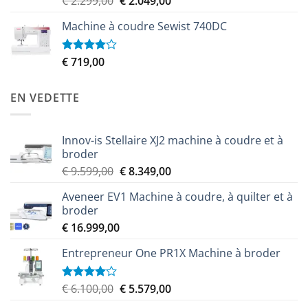
€
2.299,00
€
2.049,00
3.50
sur
prix
prix
5
Machine à coudre Sewist 740DC
initial
actuel
était :
est :
€ 2.299,00.
€ 2.049,00.
€
719,00
Note
4.00
sur
5
EN VEDETTE
Innov-is Stellaire XJ2 machine à coudre et à
broder
Le
Le
€
9.599,00
€
8.349,00
prix
prix
Aveneer EV1 Machine à coudre, à quilter et à
initial
actuel
broder
était :
est :
€
16.999,00
€ 9.599,00.
€ 8.349,00.
Entrepreneur One PR1X Machine à broder
Le
Le
€
6.100,00
€
5.579,00
Note
4.00
sur
prix
prix