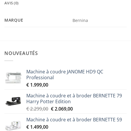
AVIS (0)
MARQUE
Bernina
NOUVEAUTÉS
Machine à coudre JANOME HD9 QC
Professional
€
1.999,00
Machine à coudre et à broder BERNETTE 79
Harry Potter Edition
Le
Le
€
2.299,00
€
2.069,00
prix
prix
Machine à coudre et à broder BERNETTE 59
initial
actuel
€
1.499,00
était :
est :