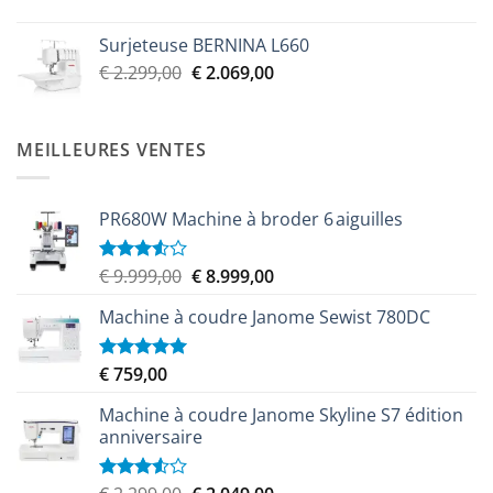
€ 2.299,00.
€ 2.069,00.
Surjeteuse BERNINA L660
Le
Le
€
2.299,00
€
2.069,00
prix
prix
initial
actuel
était :
est :
MEILLEURES VENTES
€ 2.299,00.
€ 2.069,00.
PR680W Machine à broder 6 aiguilles
Le
Le
€
9.999,00
€
8.999,00
Note
3.50
sur
prix
prix
5
Machine à coudre Janome Sewist 780DC
initial
actuel
était :
est :
€ 9.999,00.
€ 8.999,00.
€
759,00
Note
5.00
sur 5
Machine à coudre Janome Skyline S7 édition
anniversaire
Le
Le
Note