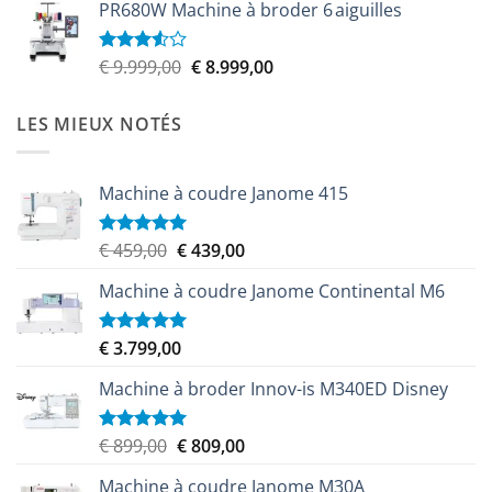
5
PR680W Machine à broder 6 aiguilles
initial
actuel
était :
est :
€ 6.100,00.
€ 5.579,00.
Le
Le
€
9.999,00
€
8.999,00
Note
3.50
sur
prix
prix
5
initial
actuel
LES MIEUX NOTÉS
était :
est :
€ 9.999,00.
€ 8.999,00.
Machine à coudre Janome 415
Le
Le
€
459,00
€
439,00
Note
5.00
sur 5
prix
prix
Machine à coudre Janome Continental M6
initial
actuel
était :
est :
€ 459,00.
€ 439,00.
€
3.799,00
Note
5.00
sur 5
Machine à broder Innov-is M340ED Disney
Le
Le
€
899,00
€
809,00
Note
5.00
sur 5
prix
prix
Machine à coudre Janome M30A
initial
actuel