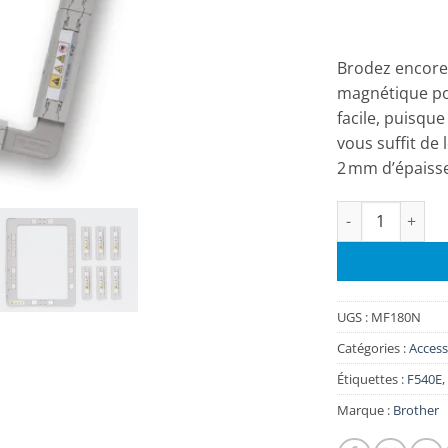
client
Brodez encore 
magnétique pou
facile, puisque 
vous suffit de 
2 mm d’épaisse
quantité de Cad
UGS :
MF180N
Catégories :
Access
Étiquettes :
F540E
,
Marque :
Brother