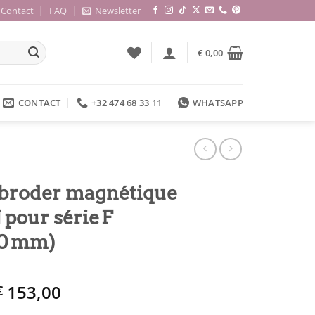
Contact
FAQ
Newsletter
€
0,00
CONTACT
+32 474 68 33 11
WHATSAPP
 broder magnétique
pour série F
00 mm)
Le
Le
153,00
€
prix
prix