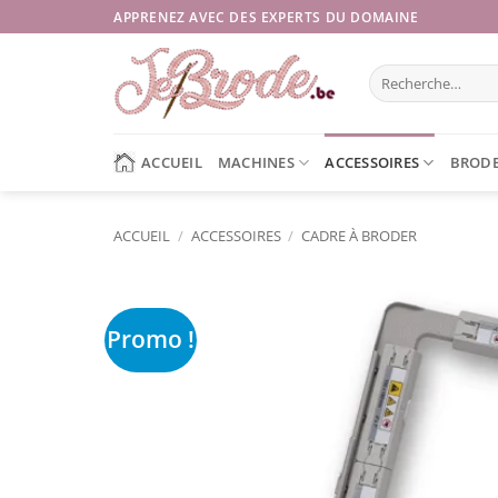
Passer
APPRENEZ AVEC DES EXPERTS DU DOMAINE
au
contenu
Recherche
pour :
ACCUEIL
MACHINES
ACCESSOIRES
BRODE
ACCUEIL
/
ACCESSOIRES
/
CADRE À BRODER
Promo !