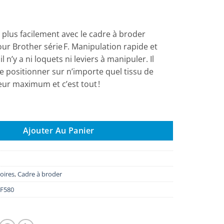
initial
actuel
était :
est :
€ 179,00.
€ 153,00.
plus facilement avec le cadre à broder
r Brother série F. Manipulation rapide et
il n’y a ni loquets ni leviers à manipuler. Il
le positionner sur n’importe quel tissu de
ur maximum et c’est tout !
re à broder magnétique MF180N pour série F (180 x 100 mm)
Ajouter Au Panier
oires
,
Cadre à broder
F580