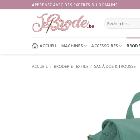
Passer
APPRENEZ AVEC DES EXPERTS DU DOMAINE
au
contenu
Recherche
pour :
ACCUEIL
MACHINES
ACCESSOIRES
BRODE
ACCUEIL
/
BRODERIE TEXTILE
/
SAC À DOS & TROUSSE