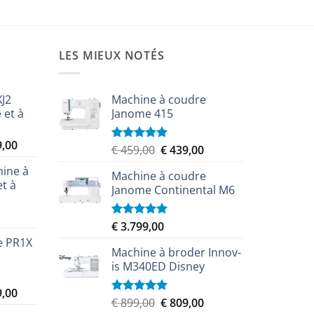
LES MIEUX NOTÉS
XJ2
Machine à coudre
 et à
Janome 415
Le
9,00
Le
Le
€
459,00
€
439,00
Note
5.00
prix
sur 5
prix
prix
ine à
actuel
Machine à coudre
initial
actuel
et à
est :
Janome Continental M6
était :
est :
,00.
€ 8.349,00.
€ 459,00.
€ 439,00.
€
3.799,00
Note
5.00
sur 5
e PR1X
Machine à broder Innov-
is M340ED Disney
Le
9,00
Le
Le
€
899,00
€
809,00
Note
5.00
prix
sur 5