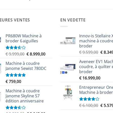
EURES VENTES
EN VEDETTE
PR680W Machine à
Innov-is Stellaire 
broder 6 aiguilles
machine à coudre
broder
Le
€
9.599,00
€
8.34
Le
Le
€
9.999,00
€
8.999,00
Note
prix
3.50
sur
prix
prix
Aveneer EV1 Mach
5
initial
Machine à coudre
initial
actuel
coudre, à quilter 
était :
Janome Sewist 780DC
était :
est :
broder
€ 9.599
€ 9.999,00.
€ 8.999,00.
€
16.999,00
€
759,00
Note
5.00
sur 5
Entrepreneur On
Machine à coudre
Machine à broder
Janome Skyline S7
édition anniversaire
Le
€
6.100,00
€
5.57
Note
4.00
sur
prix
5