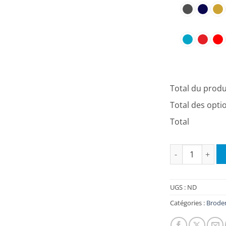
Total du produ
Total des opti
Total
quantité de Min
UGS :
ND
Catégories :
Broder