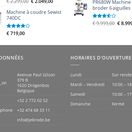
Le
Le
€
2.299,00
€
2.049,00
Note
PR680W Machine
initial
3.50
sur
prix
prix
broder 6 aiguilles
était :
5
Machine à coudre Sewist
initial
actuel
€ 6.100
740DC
était :
est :
Le
€
9.999,00
€
8.99
Note
€ 2.299,00.
€ 2.049,00.
3.50
sur
prix
5
€
719,00
Note
initial
4.00
sur
était :
5
€ 9.999
DONNÉES
HORAIRES D’OUVERTURE
Avenue Paul Gilson
Lundi
Sur rende
379 B
n_on
Mardi – Vendredi
10:00 – 18
1620 Drogenbos
Belgique
Samedi
10:00 – 17
+32 2 772 02 52
Dimanche
Fermé
iphone
+32 474 68 33 11
info@jebrode.be