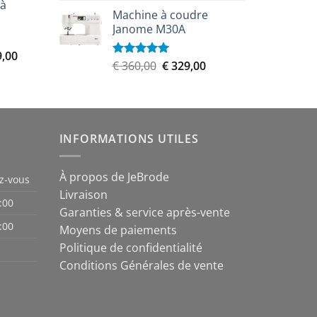
prix
prix
 à
actuel
Machine à coudre
initial
actuel
est :
Janome M30A
était :
est :
,00.
€ 5.579,00.
€ 899,00.
€ 809,00.
Le
9,00
Le
Le
€
360,00
€
329,00
Note
5.00
prix
sur 5
prix
prix
actuel
initial
actuel
est :
était :
est :
,00.
€ 8.999,00.
€ 360,00.
€ 329,00.
INFORMATIONS UTILES
À propos de JeBrode
z-vous
Livraison
:00
Garanties & service après-vente
:00
Moyens de paiements
Politique de confidentialité
Conditions Générales de vente