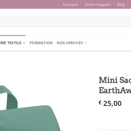
À propos
Notre magasin
Blog
RIE TEXTILE
FORMATION
NOS SERVICES
Mini Sac
EarthAw
Ajouter
à la liste
25,00
€
de
souhaits