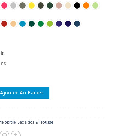
it
ons
i Sac à Dos Biologique EarthAware
Ajouter Au Panier
ie textile
,
Sac à dos & Trousse