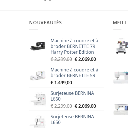
NOUVEAUTÉS
MEILL
Machine à coudre et à
broder BERNETTE 79
Harry Potter Edition
Le
Le
€
2.299,00
€
2.069,00
prix
prix
Machine à coudre et à
initial
actuel
broder BERNETTE 59
était :
est :
€
1.499,00
€ 2.299,00.
€ 2.069,00.
Surjeteuse BERNINA
L660
Le
Le
€
2.299,00
€
2.069,00
prix
prix
Surjeteuse BERNINA
initial
actuel
L650
était :
est :