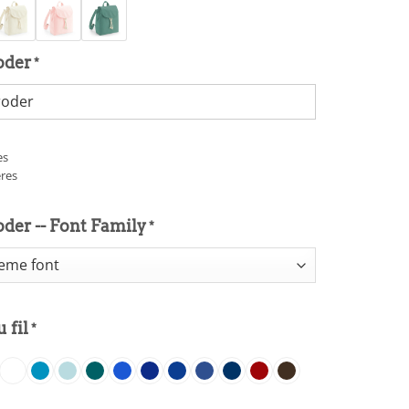
oder
*
es
ères
oder -- Font Family
*
 fil
*