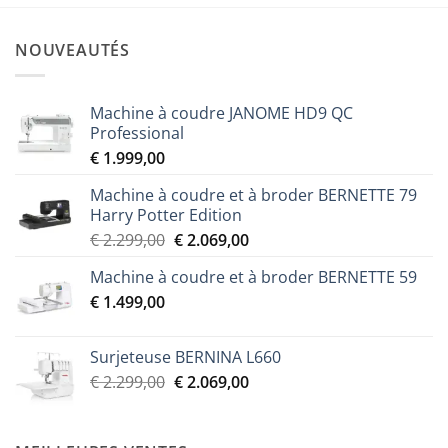
NOUVEAUTÉS
Machine à coudre JANOME HD9 QC
Professional
€
1.999,00
Machine à coudre et à broder BERNETTE 79
Harry Potter Edition
Le
Le
€
2.299,00
€
2.069,00
prix
prix
Machine à coudre et à broder BERNETTE 59
initial
actuel
€
1.499,00
était :
est :
€ 2.299,00.
€ 2.069,00.
Surjeteuse BERNINA L660
Le
Le
€
2.299,00
€
2.069,00
prix
prix
initial
actuel
était :
est :