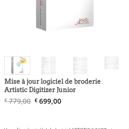
Mise à jour logiciel de broderie
Artistic Digitizer Junior
Le
Le
779,00
699,00
€
€
prix
prix
initial
actuel
était :
est :
€ 779,00.
€ 699,00.