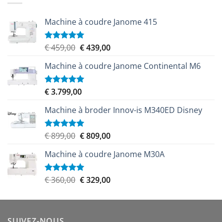
€ 9.999,00.
€ 8.999,00.
Machine à coudre Janome 415
Le
Le
€
459,00
€
439,00
Note
5.00
sur 5
prix
prix
Machine à coudre Janome Continental M6
initial
actuel
était :
est :
€ 459,00.
€ 439,00.
€
3.799,00
Note
5.00
sur 5
Machine à broder Innov-is M340ED Disney
Le
Le
€
899,00
€
809,00
Note
5.00
sur 5
prix
prix
Machine à coudre Janome M30A
initial
actuel
était :
est :
€ 899,00.
€ 809,00.
Le
Le
€
360,00
€
329,00
Note
5.00
sur 5
prix
prix
initial
actuel
était :
est :
SUIVEZ-NOUS
€ 360,00.
€ 329,00.