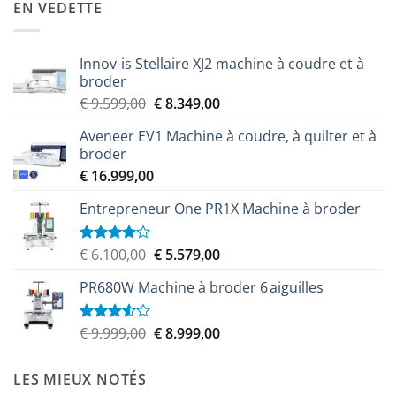
EN VEDETTE
Innov-is Stellaire XJ2 machine à coudre et à
broder
Le
Le
€
9.599,00
€
8.349,00
prix
prix
Aveneer EV1 Machine à coudre, à quilter et à
initial
actuel
broder
était :
est :
€
16.999,00
€ 9.599,00.
€ 8.349,00.
Entrepreneur One PR1X Machine à broder
Le
Le
€
6.100,00
€
5.579,00
Note
4.00
sur
prix
prix
5
PR680W Machine à broder 6 aiguilles
initial
actuel
était :
est :
€ 6.100,00.
€ 5.579,00.
Le
Le
€
9.999,00
€
8.999,00
Note
3.50
sur
prix
prix
5
initial
actuel
LES MIEUX NOTÉS
était :
est :