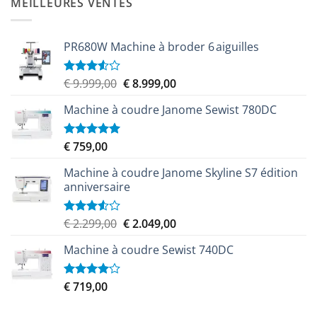
MEILLEURES VENTES
€ 2.299,00.
€ 2.069,00.
PR680W Machine à broder 6 aiguilles
Le
Le
€
9.999,00
€
8.999,00
Note
3.50
sur
prix
prix
5
Machine à coudre Janome Sewist 780DC
initial
actuel
était :
est :
€ 9.999,00.
€ 8.999,00.
€
759,00
Note
5.00
sur 5
Machine à coudre Janome Skyline S7 édition
anniversaire
Le
Le
€
2.299,00
€
2.049,00
Note
3.50
sur
prix
prix
5
Machine à coudre Sewist 740DC
initial
actuel
était :
est :
€ 2.299,00.
€ 2.049,00.
€
719,00
Note
4.00
sur
5