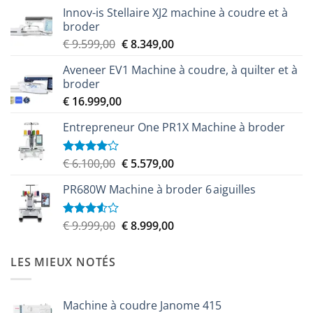
Innov-is Stellaire XJ2 machine à coudre et à
broder
Le
Le
€
9.599,00
€
8.349,00
prix
prix
Aveneer EV1 Machine à coudre, à quilter et à
initial
actuel
broder
était :
est :
€
16.999,00
€ 9.599,00.
€ 8.349,00.
Entrepreneur One PR1X Machine à broder
Le
Le
€
6.100,00
€
5.579,00
Note
4.00
sur
prix
prix
5
PR680W Machine à broder 6 aiguilles
initial
actuel
était :
est :
€ 6.100,00.
€ 5.579,00.
Le
Le
€
9.999,00
€
8.999,00
Note
3.50
sur
prix
prix
5
initial
actuel
LES MIEUX NOTÉS
était :
est :
€ 9.999,00.
€ 8.999,00.
Machine à coudre Janome 415