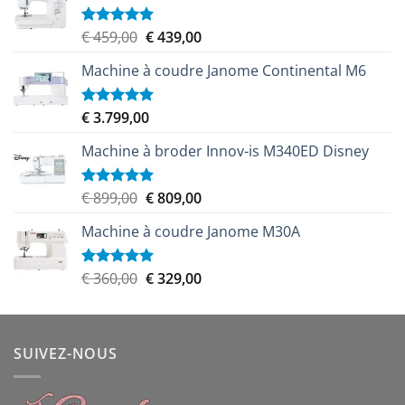
Le
Le
€
459,00
€
439,00
Note
5.00
sur 5
prix
prix
Machine à coudre Janome Continental M6
initial
actuel
était :
est :
€ 459,00.
€ 439,00.
€
3.799,00
Note
5.00
sur 5
Machine à broder Innov-is M340ED Disney
Le
Le
€
899,00
€
809,00
Note
5.00
sur 5
prix
prix
Machine à coudre Janome M30A
initial
actuel
était :
est :
€ 899,00.
€ 809,00.
Le
Le
€
360,00
€
329,00
Note
5.00
sur 5
prix
prix
initial
actuel
était :
est :
SUIVEZ-NOUS
€ 360,00.
€ 329,00.