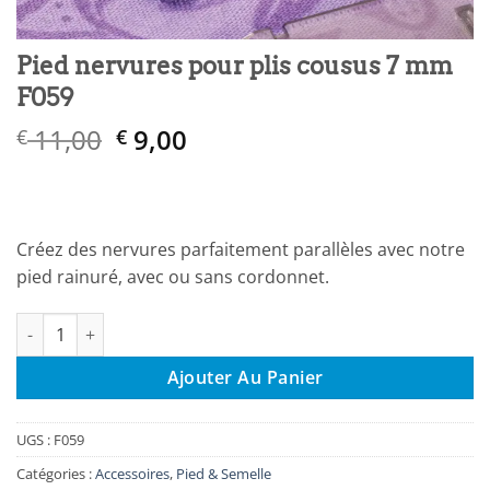
Pied nervures pour plis cousus 7 mm
F059
Le
Le
11,00
9,00
€
€
prix
prix
initial
actuel
était :
est :
€ 11,00.
€ 9,00.
Créez des nervures parfaitement parallèles avec notre
pied rainuré, avec ou sans cordonnet.
quantité de Pied nervures pour plis cousus 7 mm F059
Ajouter Au Panier
UGS :
F059
Catégories :
Accessoires
,
Pied & Semelle