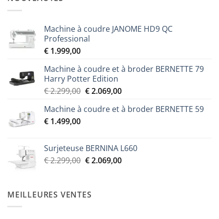
Machine à coudre JANOME HD9 QC
Professional
€
1.999,00
Machine à coudre et à broder BERNETTE 79
Harry Potter Edition
Le
Le
€
2.299,00
€
2.069,00
prix
prix
Machine à coudre et à broder BERNETTE 59
initial
actuel
€
1.499,00
était :
est :
€ 2.299,00.
€ 2.069,00.
Surjeteuse BERNINA L660
Le
Le
€
2.299,00
€
2.069,00
prix
prix
initial
actuel
était :
est :
MEILLEURES VENTES
€ 2.299,00.
€ 2.069,00.