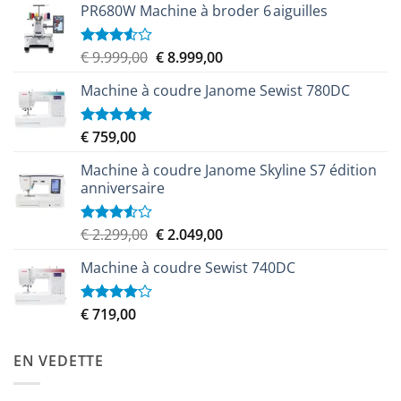
PR680W Machine à broder 6 aiguilles
Le
Le
€
9.999,00
€
8.999,00
Note
3.50
sur
prix
prix
5
Machine à coudre Janome Sewist 780DC
initial
actuel
était :
est :
€ 9.999,00.
€ 8.999,00.
€
759,00
Note
5.00
sur 5
Machine à coudre Janome Skyline S7 édition
anniversaire
Le
Le
€
2.299,00
€
2.049,00
Note
3.50
sur
prix
prix
5
Machine à coudre Sewist 740DC
initial
actuel
était :
est :
€ 2.299,00.
€ 2.049,00.
€
719,00
Note
4.00
sur
5
EN VEDETTE