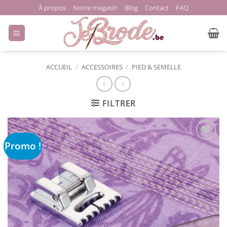
Passer
À propos
Notre magasin
Blog
Contact
FAQ
au
contenu
ACCUEIL
/
ACCESSOIRES
/
PIED & SEMELLE
FILTRER
Promo !
Ajouter
à la liste
de
souhaits