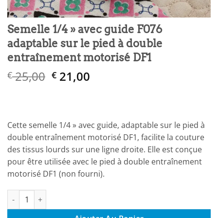
Semelle 1/4 » avec guide F076
adaptable sur le pied à double
entraînement motorisé DF1
Le
Le
25,00
21,00
€
€
prix
prix
initial
actuel
était :
est :
€ 25,00.
€ 21,00.
Cette semelle 1/4 » avec guide, adaptable sur le pied à
double entraînement motorisé DF1, facilite la couture
des tissus lourds sur une ligne droite. Elle est conçue
pour être utilisée avec le pied à double entraînement
motorisé DF1 (non fourni).
quantité de Semelle 1/4'' avec guide F076 adaptable sur le pie