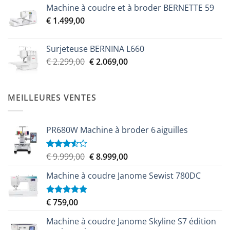
Machine à coudre et à broder BERNETTE 59
initial
actuel
€
1.499,00
était :
est :
€ 2.299,00.
€ 2.069,00.
Surjeteuse BERNINA L660
Le
Le
€
2.299,00
€
2.069,00
prix
prix
initial
actuel
était :
est :
MEILLEURES VENTES
€ 2.299,00.
€ 2.069,00.
PR680W Machine à broder 6 aiguilles
Le
Le
€
9.999,00
€
8.999,00
Note
3.50
sur
prix
prix
5
Machine à coudre Janome Sewist 780DC
initial
actuel
était :
est :
€ 9.999,00.
€ 8.999,00.
€
759,00
Note
5.00
sur 5
Machine à coudre Janome Skyline S7 édition