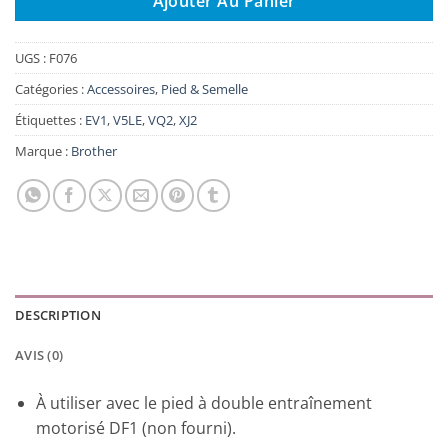
Ajouter Au Panier
UGS :
F076
Catégories :
Accessoires
,
Pied & Semelle
Étiquettes :
EV1
,
V5LE
,
VQ2
,
XJ2
Marque :
Brother
DESCRIPTION
AVIS (0)
À utiliser avec le pied à double entraînement
motorisé DF1 (non fourni).