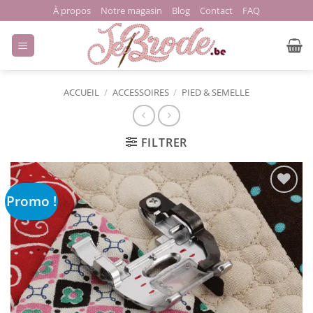
Passer
À propos
Notre magasin
Blog
Contact
FAQ
au
contenu
ACCUEIL
/
ACCESSOIRES
/
PIED & SEMELLE
FILTRER
Promo !
Ajouter
à la liste
de
souhaits