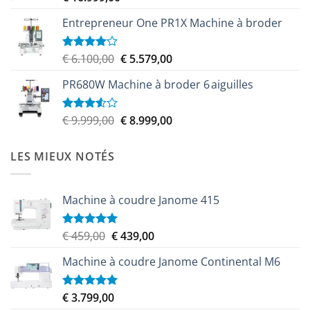
Entrepreneur One PR1X Machine à broder
Le
Le
€
6.100,00
€
5.579,00
Note
4.00
sur
prix
prix
5
PR680W Machine à broder 6 aiguilles
initial
actuel
était :
est :
€ 6.100,00.
€ 5.579,00.
Le
Le
€
9.999,00
€
8.999,00
Note
3.50
sur
prix
prix
5
initial
actuel
LES MIEUX NOTÉS
était :
est :
€ 9.999,00.
€ 8.999,00.
Machine à coudre Janome 415
Le
Le
€
459,00
€
439,00
Note
5.00
sur 5
prix
prix
Machine à coudre Janome Continental M6
initial
actuel
était :
est :
€ 459,00.
€ 439,00.
€
3.799,00
Note
5.00
sur 5