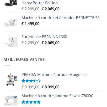
Harry Potter Edition
Le
Le
€
2.299,00
€
2.069,00
prix
prix
Machine à coudre et à broder BERNETTE 59
initial
actuel
€
1.499,00
était :
est :
€ 2.299,00.
€ 2.069,00.
Surjeteuse BERNINA L660
Le
Le
€
2.299,00
€
2.069,00
prix
prix
initial
actuel
était :
est :
MEILLEURES VENTES
€ 2.299,00.
€ 2.069,00.
PR680W Machine à broder 6 aiguilles
Le
Le
€
9.999,00
€
8.999,00
Note
3.50
sur
prix
prix
5
Machine à coudre Janome Sewist 780DC
initial
actuel
était :
est :
€ 9.999,00.
€ 8.999,00.