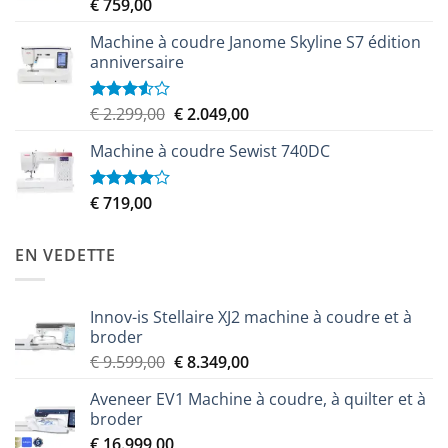
€
759,00
Note
5.00
sur 5
Machine à coudre Janome Skyline S7 édition
anniversaire
Le
Le
€
2.299,00
€
2.049,00
Note
3.50
sur
prix
prix
5
Machine à coudre Sewist 740DC
initial
actuel
était :
est :
€ 2.299,00.
€ 2.049,00.
€
719,00
Note
4.00
sur
5
EN VEDETTE
Innov-is Stellaire XJ2 machine à coudre et à
broder
Le
Le
€
9.599,00
€
8.349,00
prix
prix
Aveneer EV1 Machine à coudre, à quilter et à
initial
actuel
broder
était :
est :
€
16.999,00
€ 9.599,00.
€ 8.349,00.