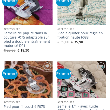
Promo !
Promo !
Ajouter
Ajouter
à la liste
à la liste
de
de
souhaits
souhaits
ACCESSOIRES
ACCESSOIRES
Semelle de piqûre dans la
Pied à quilter pour règle en
couture F075 adaptable sur
fixation haute F088
pied à double entraînement
Le
Le
€
39,00
€
35,90
prix
prix
motorisé DF1
initial
actuel
Le
Le
€
23,00
€
18,30
était :
est :
prix
prix
€ 39,00.
€ 35,90.
initial
actuel
était :
est :
€ 23,00.
€ 18,30.
Promo !
Promo !
Ajouter
Ajouter
à la liste
à la liste
de
de
souhaits
souhaits
ACCESSOIRES
ACCESSOIRES
Semelle 1/4 » avec guide
Pied pour fil couché F073