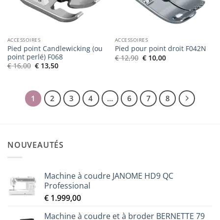
souhaits
souhaits
ACCESSOIRES
ACCESSOIRES
Pied point Candlewicking (ou
Pied pour point droit F042N
point perlé) F068
Le
Le
€
12,90
€
10,00
prix
prix
Le
Le
€
16,00
€
13,50
initial
actuel
prix
prix
était :
est :
initial
actuel
€ 12,90.
€ 10,00.
était :
est :
€ 16,00.
€ 13,50.
1
2
3
4
…
6
7
8
NOUVEAUTÉS
Machine à coudre JANOME HD9 QC
Professional
€
1.999,00
Machine à coudre et à broder BERNETTE 79