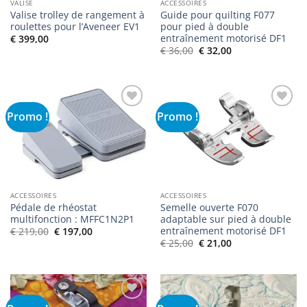
VALISE
ACCESSOIRES
Valise trolley de rangement à
Guide pour quilting F077
roulettes pour l’Aveneer EV1
pour pied à double
entraînement motorisé DF1
€
399,00
Le
Le
€
36,00
€
32,00
prix
prix
initial
actuel
était :
est :
€ 36,00.
€ 32,00.
Promo !
Promo !
Ajouter
Ajouter
à la liste
à la liste
de
de
souhaits
souhaits
ACCESSOIRES
ACCESSOIRES
Pédale de rhéostat
Semelle ouverte F070
multifonction : MFFC1N2P1
adaptable sur pied à double
entraînement motorisé DF1
Le
Le
€
219,00
€
197,00
prix
prix
Le
Le
€
25,00
€
21,00
initial
actuel
prix
prix
était :
est :
initial
actuel
€ 219,00.
€ 197,00.
était :
est :
€ 25,00.
€ 21,00.