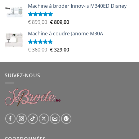
Machine à broder Innov-is M340ED Disney
Le
Le
€
899,00
€
809,00
Note
5.00
sur 5
prix
prix
Machine à coudre Janome M30A
initial
actuel
était :
est :
€ 899,00.
€ 809,00.
Le
Le
€
360,00
€
329,00
Note
5.00
sur 5
prix
prix
initial
actuel
était :
est :
SUIVEZ-NOUS
€ 360,00.
€ 329,00.