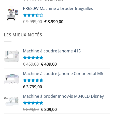
4.00
sur
prix
prix
5
PR680W Machine à broder 6 aiguilles
initial
actuel
était :
est :
€ 6.100,00.
€ 5.579,00.
Le
Le
€
9.999,00
€
8.999,00
Note
3.50
sur
prix
prix
5
initial
actuel
LES MIEUX NOTÉS
était :
est :
€ 9.999,00.
€ 8.999,00.
Machine à coudre Janome 415
Le
Le
€
459,00
€
439,00
Note
5.00
sur 5
prix
prix
Machine à coudre Janome Continental M6
initial
actuel
était :
est :
€ 459,00.
€ 439,00.
€
3.799,00
Note
5.00
sur 5
Machine à broder Innov-is M340ED Disney
Le
Le
€
899,00
€
809,00
Note
5.00
sur 5