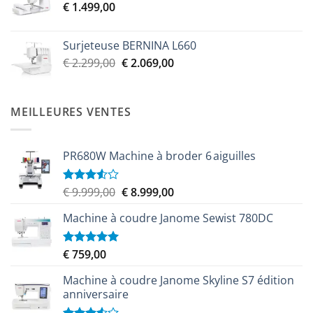
€
1.499,00
était :
est :
€ 2.299,00.
€ 2.069,00.
Surjeteuse BERNINA L660
Le
Le
€
2.299,00
€
2.069,00
prix
prix
initial
actuel
était :
est :
MEILLEURES VENTES
€ 2.299,00.
€ 2.069,00.
PR680W Machine à broder 6 aiguilles
Le
Le
€
9.999,00
€
8.999,00
Note
3.50
sur
prix
prix
5
Machine à coudre Janome Sewist 780DC
initial
actuel
était :
est :
€ 9.999,00.
€ 8.999,00.
€
759,00
Note
5.00
sur 5
Machine à coudre Janome Skyline S7 édition
anniversaire