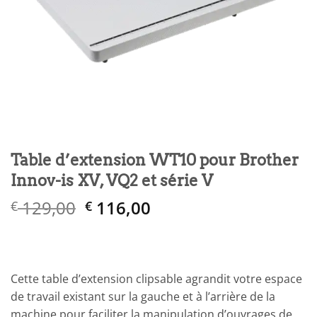
Table d’extension WT10 pour Brother
Innov-is XV, VQ2 et série V
Le
Le
129,00
116,00
€
€
prix
prix
initial
actuel
était :
est :
€ 129,00.
€ 116,00.
Cette table d’extension clipsable agrandit votre espace
de travail existant sur la gauche et à l’arrière de la
machine pour faciliter la manipulation d’ouvrages de