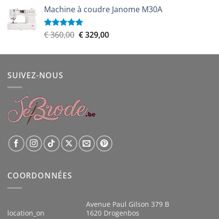
prix
prix
Machine à coudre Janome M30A
initial
actuel
était :
est :
€ 899,00.
€ 809,00.
Le
Le
€
360,00
€
329,00
Note
5.00
sur 5
prix
prix
initial
actuel
était :
est :
SUIVEZ-NOUS
€ 360,00.
€ 329,00.
COORDONNÉES
Avenue Paul Gilson 379 B
location_on
1620 Drogenbos