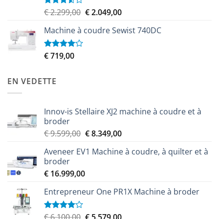
Le
Le
€
2.299,00
€
2.049,00
Note
3.50
sur
prix
prix
5
Machine à coudre Sewist 740DC
initial
actuel
était :
est :
€ 2.299,00.
€ 2.049,00.
€
719,00
Note
4.00
sur
5
EN VEDETTE
Innov-is Stellaire XJ2 machine à coudre et à
broder
Le
Le
€
9.599,00
€
8.349,00
prix
prix
Aveneer EV1 Machine à coudre, à quilter et à
initial
actuel
broder
était :
est :
€
16.999,00
€ 9.599,00.
€ 8.349,00.
Entrepreneur One PR1X Machine à broder
Le
Le
€
6.100,00
€
5.579,00
Note