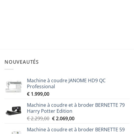
ACCESSOIRES
Semelle ouverte F070 adaptable sur pied à double
entraînement motorisé DF1
Le
Le
€
25,00
€
21,00
prix
prix
initial
actuel
était :
est :
€ 25,00.
€ 21,00.
NOUVEAUTÉS
Machine à coudre JANOME HD9 QC
Professional
€
1.999,00
Machine à coudre et à broder BERNETTE 79
Harry Potter Edition
Le
Le
€
2.299,00
€
2.069,00
prix
prix
Machine à coudre et à broder BERNETTE 59
initial
actuel