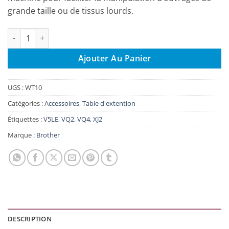
grande taille ou de tissus lourds.
quantité de Table d’extension WT10 pour Brother Innov-is XV, V
Ajouter Au Panier
UGS :
WT10
Catégories :
Accessoires
,
Table d'extention
Étiquettes :
V5LE
,
VQ2
,
VQ4
,
XJ2
Marque :
Brother
DESCRIPTION