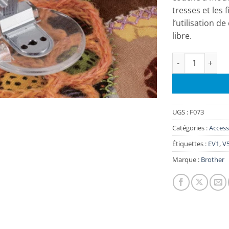
tresses et les f
l’utilisation 
libre.
quantité de Pied
UGS :
F073
Catégories :
Access
Étiquettes :
EV1
,
V
Marque :
Brother