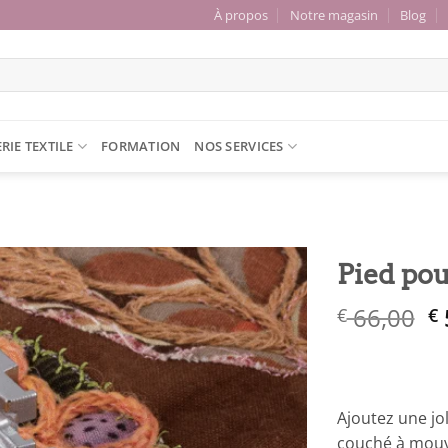
À propos
Notre magasin
Blog
RIE TEXTILE
FORMATION
NOS SERVICES
Pied pou
L
66,00
€
€
Ajouter
à la liste
p
de
in
souhaits
ét
€
Ajoutez une jol
couché à mouve