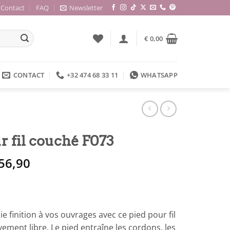
Contact
FAQ
Newsletter
€
0,00
CONTACT
+32 474 68 33 11
WHATSAPP
r fil couché F073
e
Le
56,90
rix
prix
itial
actuel
ait :
est :
 66,00.
€ 56,90.
ie finition à vos ouvrages avec ce pied pour fil
ment libre. Le pied entraîne les cordons, les