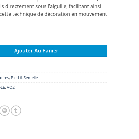
ils directement sous l’aiguille, facilitant ainsi
de cette technique de décoration en mouvement
 pour fil couché F073
Ajouter Au Panier
oires
,
Pied & Semelle
5LE
,
VQ2