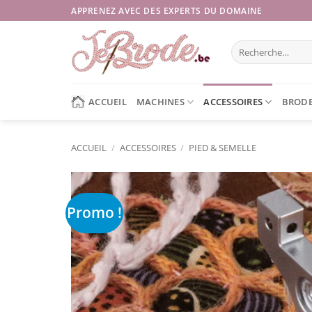
Passer
APPRENEZ AVEC DES EXPERTS DU DOMAINE
au
contenu
Recherche
pour :
ACCUEIL
MACHINES
ACCESSOIRES
BRODE
ACCUEIL
/
ACCESSOIRES
/
PIED & SEMELLE
Promo !