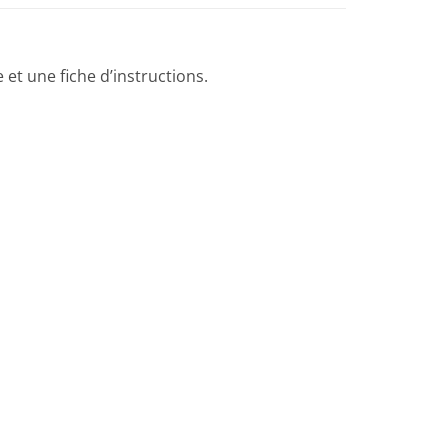
 et une fiche d’instructions.
Ajouter
à la liste
de
souhaits