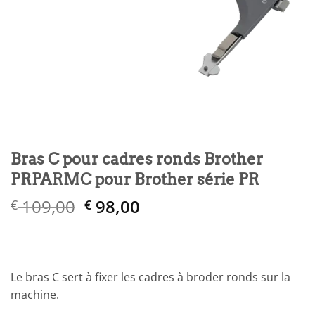
Bras C pour cadres ronds Brother
PRPARMC pour Brother série PR
Le
Le
109,00
98,00
€
€
prix
prix
initial
actuel
était :
est :
€ 109,00.
€ 98,00.
Le bras C sert à fixer les cadres à broder ronds sur la
machine.