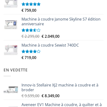
était :
est :
€ 9.999,00.
€ 8.999,00.
€
759,00
Note
5.00
sur 5
Machine à coudre Janome Skyline S7 édition
anniversaire
Le
Le
€
2.299,00
€
2.049,00
Note
3.50
sur
prix
prix
5
Machine à coudre Sewist 740DC
initial
actuel
était :
est :
€ 2.299,00.
€ 2.049,00.
€
719,00
Note
4.00
sur
5
EN VEDETTE
Innov-is Stellaire XJ2 machine à coudre et à
broder
Le
Le
€
9.599,00
€
8.349,00
prix
prix
Aveneer EV1 Machine à coudre, à quilter et à
initial
actuel