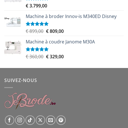
€ 459,00.
€ 439,00.
€
3.799,00
Note
5.00
sur 5
Machine à broder Innov-is M340ED Disney
Le
Le
€
899,00
€
809,00
Note
5.00
sur 5
prix
prix
Machine à coudre Janome M30A
initial
actuel
était :
est :
€ 899,00.
€ 809,00.
Le
Le
€
360,00
€
329,00
Note
5.00
sur 5
prix
prix
initial
actuel
était :
est :
SUIVEZ-NOUS
€ 360,00.
€ 329,00.