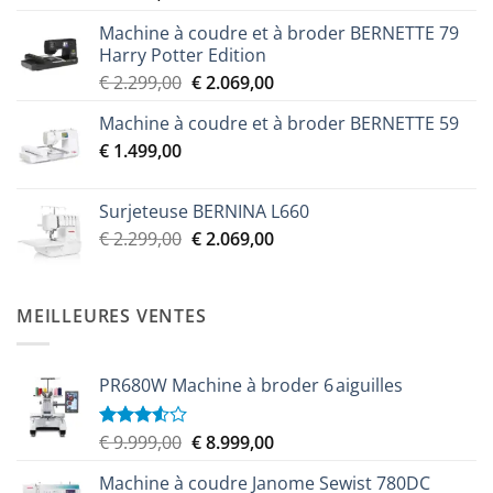
Machine à coudre et à broder BERNETTE 79
Harry Potter Edition
Le
Le
€
2.299,00
€
2.069,00
prix
prix
Machine à coudre et à broder BERNETTE 59
initial
actuel
€
1.499,00
était :
est :
€ 2.299,00.
€ 2.069,00.
Surjeteuse BERNINA L660
Le
Le
€
2.299,00
€
2.069,00
prix
prix
initial
actuel
était :
est :
MEILLEURES VENTES
€ 2.299,00.
€ 2.069,00.
PR680W Machine à broder 6 aiguilles
Le
Le
€
9.999,00
€
8.999,00
Note
3.50
sur
prix
prix
5
Machine à coudre Janome Sewist 780DC
initial
actuel