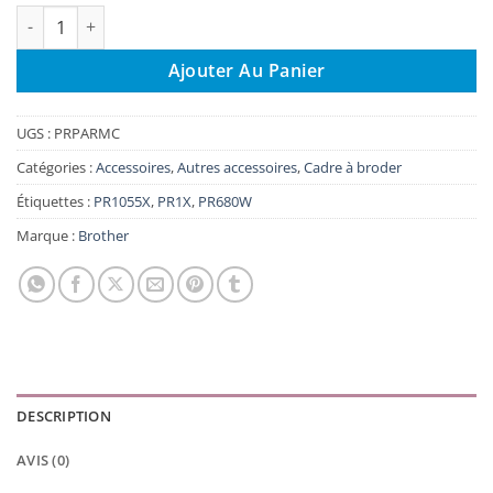
quantité de Bras C pour cadres ronds Brother PRPARMC pour B
Ajouter Au Panier
UGS :
PRPARMC
Catégories :
Accessoires
,
Autres accessoires
,
Cadre à broder
Étiquettes :
PR1055X
,
PR1X
,
PR680W
Marque :
Brother
DESCRIPTION
AVIS (0)