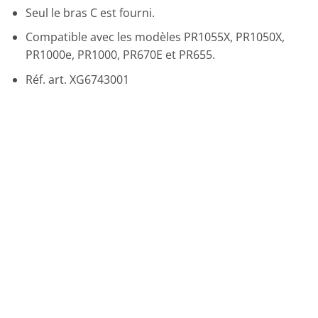
Seul le bras C est fourni.
Compatible avec les modèles PR1055X, PR1050X,
PR1000e, PR1000, PR670E et PR655.
Réf. art. XG6743001
Promo !
Ajouter
à la liste
de
souhaits