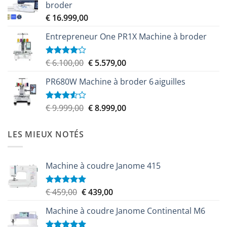
broder
était :
est :
€
16.999,00
€ 9.599,00.
€ 8.349,00.
Entrepreneur One PR1X Machine à broder
Le
Le
€
6.100,00
€
5.579,00
Note
4.00
sur
prix
prix
5
PR680W Machine à broder 6 aiguilles
initial
actuel
était :
est :
€ 6.100,00.
€ 5.579,00.
Le
Le
€
9.999,00
€
8.999,00
Note
3.50
sur
prix
prix
5
initial
actuel
LES MIEUX NOTÉS
était :
est :
€ 9.999,00.
€ 8.999,00.
Machine à coudre Janome 415
Le
Le
€
459,00
€
439,00
Note
5.00
sur 5
prix
prix
Machine à coudre Janome Continental M6
initial
actuel
était :
est :