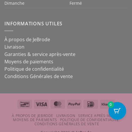
Dimanche
Fermé
INFORMATIONS UTILES
À propos de JeBrode
Livraison
Garanties & service après-vente
Moyens de paiements
Politique de confidentialité
Conditions Générales de vente
Bancontact
Visa
MasterCard
PayPal
IDeal
Klarna
0
À PROPOS DE JEBRODE
LIVRAISON
SERVICE APRÈS-VENTE
MOYENS DE PAIEMENTS
POLITIQUE DE CONFIDENTIALITÉ
CONDITIONS GÉNÉRALES DE VENTE