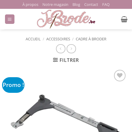
Passer
À propos
Notre magasin
Blog
Contact
FAQ
au
contenu
ACCUEIL
/
ACCESSOIRES
/
CADRE À BRODER
FILTRER
Promo !
Ajouter
à la liste
de
souhaits