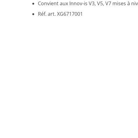
Convient aux Innov-is V3, V5, V7 mises à n
Réf. art. XG6717001
Promo !