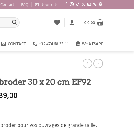
Contact
FAQ
Newsletter
€
0,00
CONTACT
+32 474 68 33 11
WHATSAPP
broder 30 x 20 cm EF92
e
Le
89,00
rix
prix
itial
actuel
ait :
est :
 99,00.
€ 89,00.
broder pour vos ouvrages de grande taille.