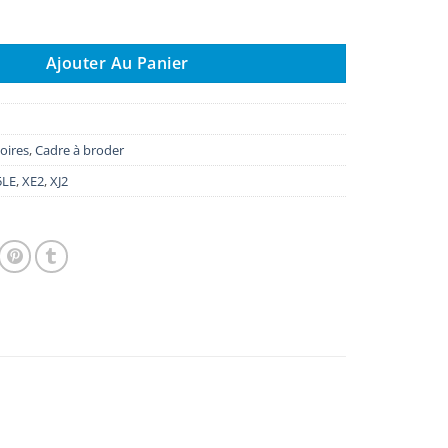
re à broder 30 x 20 cm EF92
Ajouter Au Panier
oires
,
Cadre à broder
5LE
,
XE2
,
XJ2