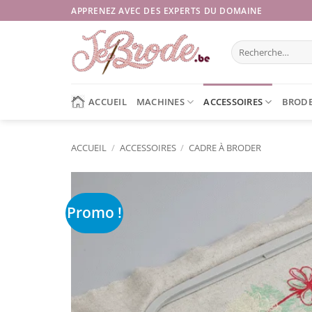
Passer
APPRENEZ AVEC DES EXPERTS DU DOMAINE
au
contenu
Recherche
pour :
ACCUEIL
MACHINES
ACCESSOIRES
BRODE
ACCUEIL
/
ACCESSOIRES
/
CADRE À BRODER
Promo !