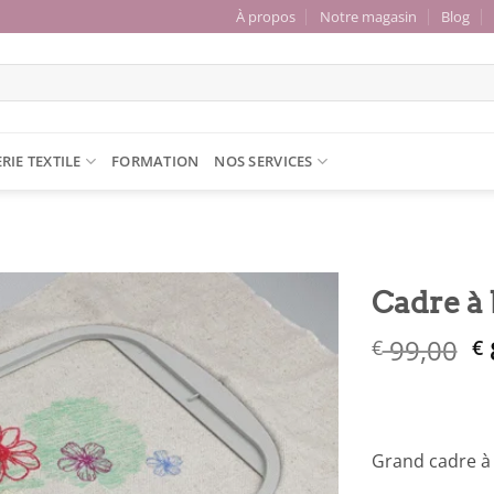
À propos
Notre magasin
Blog
RIE TEXTILE
FORMATION
NOS SERVICES
Cadre à 
L
99,00
€
€
Ajouter
à la liste
p
de
in
souhaits
ét
€
Grand cadre à 