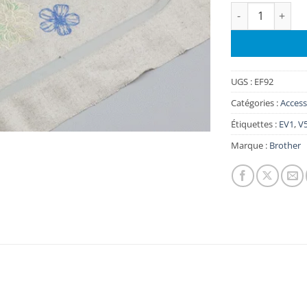
quantité de Cad
UGS :
EF92
Catégories :
Access
Étiquettes :
EV1
,
V
Marque :
Brother