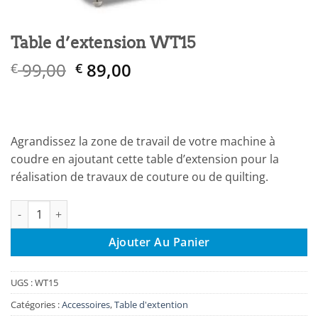
Table d’extension WT15
Le
Le
99,00
89,00
€
€
prix
prix
initial
actuel
était :
est :
€ 99,00.
€ 89,00.
Agrandissez la zone de travail de votre machine à
coudre en ajoutant cette table d’extension pour la
réalisation de travaux de couture ou de quilting.
quantité de Table d’extension WT15
Ajouter Au Panier
UGS :
WT15
Catégories :
Accessoires
,
Table d'extention