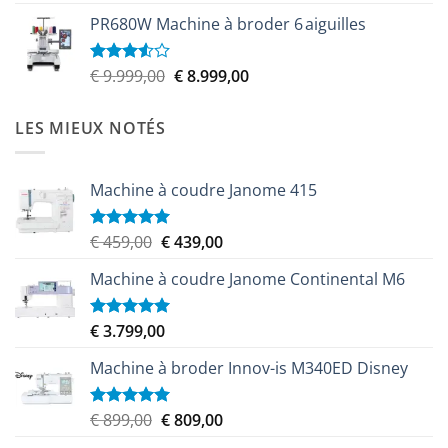
4.00
sur
prix
prix
5
PR680W Machine à broder 6 aiguilles
initial
actuel
était :
est :
€ 6.100,00.
€ 5.579,00.
Le
Le
€
9.999,00
€
8.999,00
Note
3.50
sur
prix
prix
5
initial
actuel
LES MIEUX NOTÉS
était :
est :
€ 9.999,00.
€ 8.999,00.
Machine à coudre Janome 415
Le
Le
€
459,00
€
439,00
Note
5.00
sur 5
prix
prix
Machine à coudre Janome Continental M6
initial
actuel
était :
est :
€ 459,00.
€ 439,00.
€
3.799,00
Note
5.00
sur 5
Machine à broder Innov-is M340ED Disney
Le
Le
€
899,00
€
809,00
Note
5.00
sur 5
prix
prix