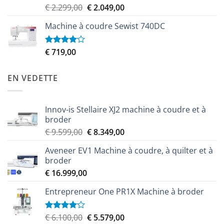
Le
Le
€
2.299,00
€
2.049,00
Note
3.50
sur
prix
prix
5
Machine à coudre Sewist 740DC
initial
actuel
était :
est :
€ 2.299,00.
€ 2.049,00.
€
719,00
Note
4.00
sur
5
EN VEDETTE
Innov-is Stellaire XJ2 machine à coudre et à
broder
Le
Le
€
9.599,00
€
8.349,00
prix
prix
Aveneer EV1 Machine à coudre, à quilter et à
initial
actuel
broder
était :
est :
€
16.999,00
€ 9.599,00.
€ 8.349,00.
Entrepreneur One PR1X Machine à broder
Le
Le
€
6.100,00
€
5.579,00
Note