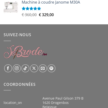
Machine à coudre Janome M30A
initial
actuel
était :
est :
€ 899,00.
€ 809,00.
Le
Le
€
360,00
€
329,00
Note
5.00
sur 5
prix
prix
initial
actuel
était :
est :
SUIVEZ-NOUS
€ 360,00.
€ 329,00.
COORDONNÉES
Avenue Paul Gilson 379 B
location_on
1620 Drogenbos
Belgique