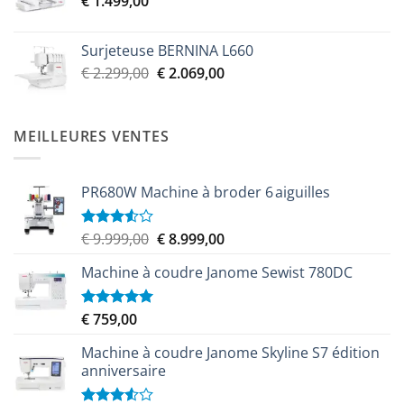
€
1.499,00
était :
est :
€ 2.299,00.
€ 2.069,00.
Surjeteuse BERNINA L660
Le
Le
€
2.299,00
€
2.069,00
prix
prix
initial
actuel
était :
est :
MEILLEURES VENTES
€ 2.299,00.
€ 2.069,00.
PR680W Machine à broder 6 aiguilles
Le
Le
€
9.999,00
€
8.999,00
Note
3.50
sur
prix
prix
5
Machine à coudre Janome Sewist 780DC
initial
actuel
était :
est :
€ 9.999,00.
€ 8.999,00.
€
759,00
Note
5.00
sur 5
Machine à coudre Janome Skyline S7 édition
anniversaire