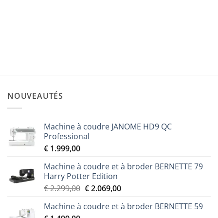
ACCESSOIRES
Pied pour point droit F042N
Le
Le
€
12,90
€
10,00
prix
prix
initial
actuel
était :
est :
€ 12,90.
€ 10,00.
NOUVEAUTÉS
Machine à coudre JANOME HD9 QC
Professional
€
1.999,00
Machine à coudre et à broder BERNETTE 79
Harry Potter Edition
Le
Le
€
2.299,00
€
2.069,00
prix
prix
Machine à coudre et à broder BERNETTE 59
initial
actuel