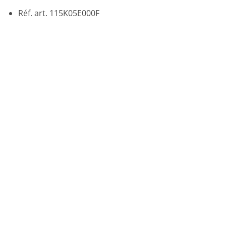
Réf. art. 115K05E000F
Promo !
Ajouter
à la liste
de
souhaits
ACCESSOIRES