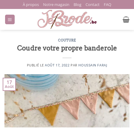
Passer
À propos
Notre magasin
Blog
Contact
FAQ
au
contenu
COUTURE
Coudre votre propre banderole
PUBLIÉ LE
AOÛT 17, 2022
PAR
HOUSSAIN FARAJ
17
Août