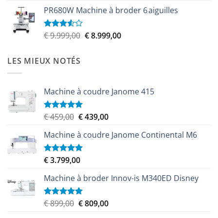
prix
prix
5
PR680W Machine à broder 6 aiguilles
initial
actuel
était :
est :
€ 6.100,00.
€ 5.579,00.
Le
Le
€
9.999,00
€
8.999,00
Note
3.50
sur
prix
prix
5
initial
actuel
LES MIEUX NOTÉS
était :
est :
€ 9.999,00.
€ 8.999,00.
Machine à coudre Janome 415
Le
Le
€
459,00
€
439,00
Note
5.00
sur 5
prix
prix
Machine à coudre Janome Continental M6
initial
actuel
était :
est :
€ 459,00.
€ 439,00.
€
3.799,00
Note
5.00
sur 5
Machine à broder Innov-is M340ED Disney
Le
Le
€
899,00
€
809,00
Note
5.00
sur 5
prix
prix