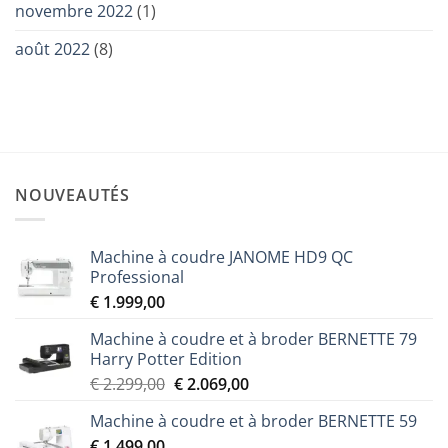
novembre 2022
(1)
août 2022
(8)
NOUVEAUTÉS
Machine à coudre JANOME HD9 QC
Professional
€
1.999,00
Machine à coudre et à broder BERNETTE 79
Harry Potter Edition
Le
Le
€
2.299,00
€
2.069,00
prix
prix
Machine à coudre et à broder BERNETTE 59
initial
actuel
€
1.499,00
était :
est :