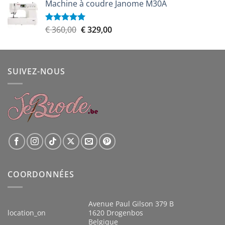
Machine à coudre Janome M30A
initial
actuel
était :
est :
€ 899,00.
€ 809,00.
Le
Le
€
360,00
€
329,00
Note
5.00
sur 5
prix
prix
initial
actuel
était :
est :
SUIVEZ-NOUS
€ 360,00.
€ 329,00.
COORDONNÉES
Avenue Paul Gilson 379 B
location_on
1620 Drogenbos
Belgique