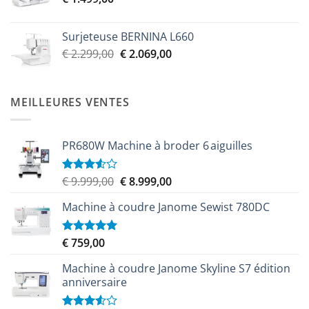
€ 2.299,00.
€ 2.069,00.
Surjeteuse BERNINA L660
Le
Le
€
2.299,00
€
2.069,00
prix
prix
initial
actuel
était :
est :
MEILLEURES VENTES
€ 2.299,00.
€ 2.069,00.
PR680W Machine à broder 6 aiguilles
Le
Le
€
9.999,00
€
8.999,00
Note
3.50
sur
prix
prix
5
Machine à coudre Janome Sewist 780DC
initial
actuel
était :
est :
€ 9.999,00.
€ 8.999,00.
€
759,00
Note
5.00
sur 5
Machine à coudre Janome Skyline S7 édition
anniversaire