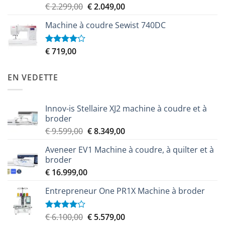
Le
Le
€
2.299,00
€
2.049,00
Note
3.50
sur
prix
prix
5
Machine à coudre Sewist 740DC
initial
actuel
était :
est :
€ 2.299,00.
€ 2.049,00.
€
719,00
Note
4.00
sur
5
EN VEDETTE
Innov-is Stellaire XJ2 machine à coudre et à
broder
Le
Le
€
9.599,00
€
8.349,00
prix
prix
Aveneer EV1 Machine à coudre, à quilter et à
initial
actuel
broder
était :
est :
€
16.999,00
€ 9.599,00.
€ 8.349,00.
Entrepreneur One PR1X Machine à broder
Le
Le
€
6.100,00
€
5.579,00
Note
4.00
sur